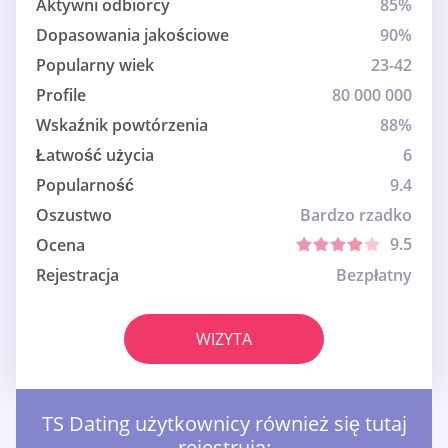
Aktywni odbiorcy
85%
Dopasowania jakościowe
90%
Popularny wiek
23-42
Profile
80 000 000
Wskaźnik powtórzenia
88%
Łatwość użycia
6
Popularność
9.4
Oszustwo
Bardzo rzadko
9.5
Ocena
Rejestracja
Bezpłatny
WIZYTA
TS Dating użytkownicy również się tutaj
rejestrują: