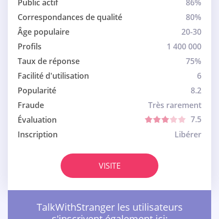
Public actif
86%
Correspondances de qualité
80%
Âge populaire
20-30
Profils
1 400 000
Taux de réponse
75%
Facilité d'utilisation
6
Popularité
8.2
Fraude
Très rarement
7.5
Évaluation
Inscription
Libérer
VISITE
TalkWithStranger les utilisateurs
s'inscrivent également ici: