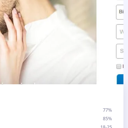
77%
85%
18-25