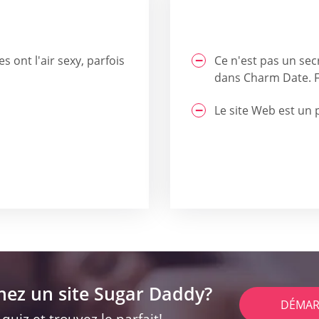
s ont l'air sexy, parfois
Ce n'est pas un sec
dans Charm Date. Fa
Le site Web est un 
hez un site Sugar Daddy?
DÉMAR
uiz et trouvez le parfait!