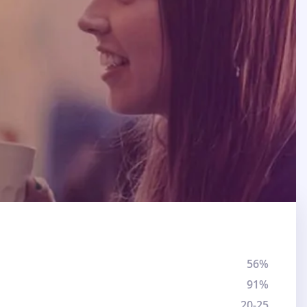
56%
91%
20-25