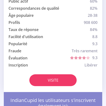
Public actif
60%
Correspondances de qualité
82%
Âge populaire
28-38
Profils
908 600
Taux de réponse
84%
Facilité d'utilisation
8.8
Popularité
9.3
Fraude
Très rarement
9.3
Évaluation
Inscription
Libérer
VISITE
IndianCupid les utilisateurs s'inscrivent
également ici: