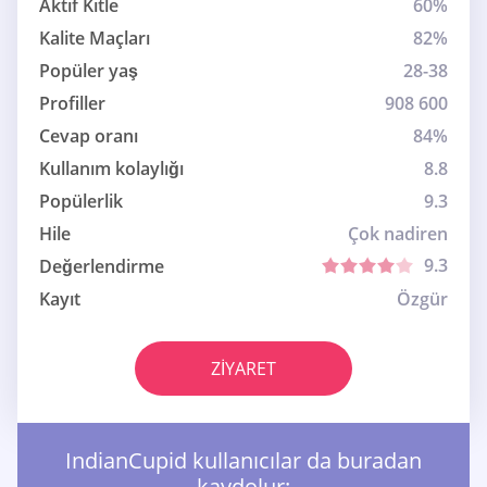
Aktif Kitle
60%
Kalite Maçları
82%
Popüler yaş
28-38
Profiller
908 600
Cevap oranı
84%
Kullanım kolaylığı
8.8
Popülerlik
9.3
Hile
Çok nadiren
9.3
Değerlendirme
Kayıt
Özgür
ZIYARET
IndianCupid kullanıcılar da buradan
kaydolur: