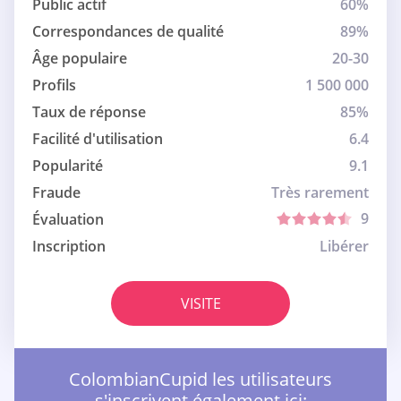
Public actif
60%
Correspondances de qualité
89%
Âge populaire
20-30
Profils
1 500 000
Taux de réponse
85%
Facilité d'utilisation
6.4
Popularité
9.1
Fraude
Très rarement
9
Évaluation
Inscription
Libérer
VISITE
ColombianCupid les utilisateurs
s'inscrivent également ici: