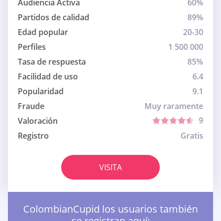
Audiencia Activa
60%
Partidos de calidad
89%
Edad popular
20-30
Perfiles
1 500 000
Tasa de respuesta
85%
Facilidad de uso
6.4
Popularidad
9.1
Fraude
Muy raramente
9
Valoración
Registro
Gratis
VISITA
ColombianCupid los usuarios también
se registran aquí: