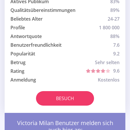
Aktives Publikum
83%
Qualitätsübereinstimmungen
89%
Beliebtes Alter
24-27
Profile
1 800 000
Antwortquote
88%
Benutzerfreundlichkeit
7.6
Popularität
9.2
Betrug
Sehr selten
9.6
Rating
Anmeldung
Kostenlos
BESUCH
Victoria Milan Benutzer melden sich
auch hier an: