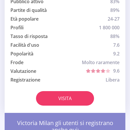
Pubblico attivo
83%
Partite di qualità
89%
Età popolare
24-27
Profili
1 800 000
Tasso di risposta
88%
Facilità d'uso
7.6
Popolarità
9.2
Frode
Molto raramente
9.6
Valutazione
Registrazione
Libera
VISITA
Victoria Milan gli utenti si registrano
anche qui: