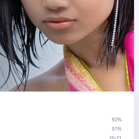
92%
91%
20-21