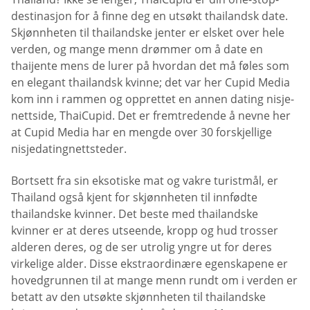
destinasjon for å finne deg en utsøkt thailandsk date.
Skjønnheten til thailandske jenter er elsket over hele
verden, og mange menn drømmer om å date en
thaijente mens de lurer på hvordan det må føles som
en elegant thailandsk kvinne; det var her Cupid Media
kom inn i rammen og opprettet en annen dating nisje-
nettside, ThaiCupid. Det er fremtredende å nevne her
at Cupid Media har en mengde over 30 forskjellige
nisjedatingnettsteder.
Bortsett fra sin eksotiske mat og vakre turistmål, er
Thailand også kjent for skjønnheten til innfødte
thailandske kvinner. Det beste med thailandske
kvinner er at deres utseende, kropp og hud trosser
alderen deres, og de ser utrolig yngre ut for deres
virkelige alder. Disse ekstraordinære egenskapene er
hovedgrunnen til at mange menn rundt om i verden er
betatt av den utsøkte skjønnheten til thailandske