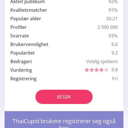
Aktivt publikum
92%
Kvalitetsmatcher
91%
Populær alder
20-21
Profiler
2 500 000
Svarrate
93%
Brukervennlighet
6.6
Popularitet
9.2
Bedrageri
Veldig sjeldent
9.8
Vurdering
Registrering
Fri
BESØK
ThaiCupid brukere registrerer seg også
her: