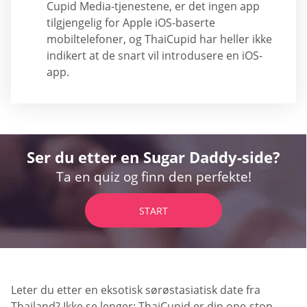
Cupid Media-tjenestene, er det ingen app
tilgjengelig for Apple iOS-baserte
mobiltelefoner, og ThaiCupid har heller ikke
indikert at de snart vil introdusere en iOS-
app.
Ser du etter en Sugar Daddy-side?
Ta en quiz og finn den perfekte!
START
Leter du etter en eksotisk sørøstasiatisk date fra
Thailand? Ikke se lenger; ThaiCupid er din one-stop-