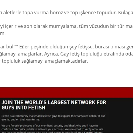
eri aletlerle topa vurma horoz ve top işkence topudur. Kulağ
eyi içerir ve son olarak mumyalama, tüm vücudun bir tür malze
im.
amlar bul.”” Eğer peşinde olduğun şey fetişse, burası olması 
ağlamayı amaçlarlar. Ayrıca, Gay fetiş topluluğu etrafında od
ir topluluk sağlamayı amaçlamaktadırlar.