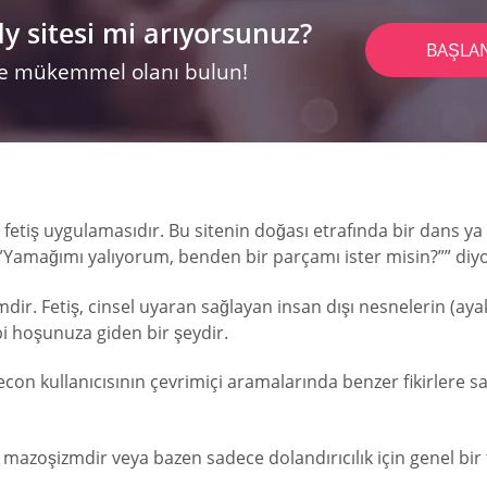
 sitesi mi arıyorsunuz?
BAŞLA
 ve mükemmel olanı bulun!
k fetiş uygulamasıdır. Bu sitenin doğası etrafında bir dans ya
 “”Yamağımı yalıyorum, benden bir parçamı ister misin?”” diyo
imdir. Fetiş, cinsel uyaran sağlayan insan dışı nesnelerin (a
bi hoşunuza giden bir şeydir.
on kullanıcısının çevrimiçi aramalarında benzer fikirlere sa
oşizmdir veya bazen sadece dolandırıcılık için genel bir te