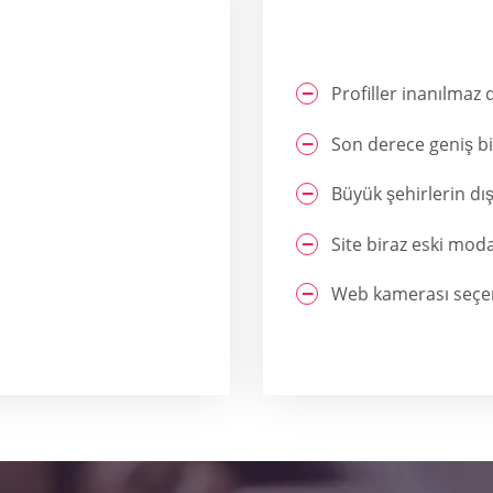
Profiller inanılmaz 
Son derece geniş bir
Büyük şehirlerin dı
Site biraz eski mod
Web kamerası seçe