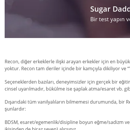
Sugar Daddy
Bir test yapın
Recon, diğer erkeklerle ilişki arayan erkekler için en büyü
yoktur. Recon tam deriler içinde bir kamçıyla dikiliyor ve
Seçeneklerden bazıları, deneyimsizler için gerçek bir eğit
cinsel uyarılmadır, bükülme ise şaplak atma/esaret vb. gi
Dışarıdaki tüm vanilyalıların bilmemesi durumunda, bir Rec
şunlardır:
BDSM, esaret/egemenlik/disipline boyun eğme/sadizm ve maz
ikisinden de biraz seven) alırsınız.