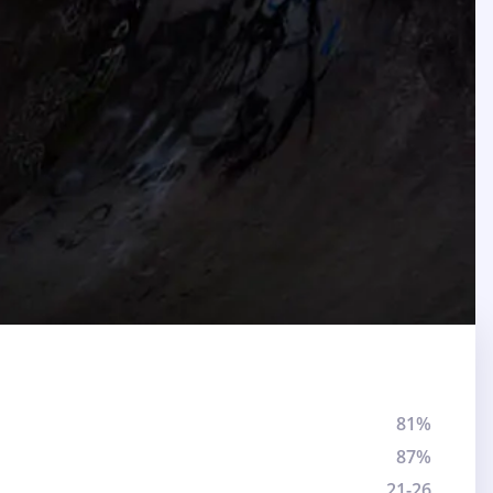
81%
87%
21-26