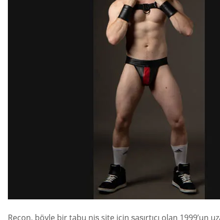
Recon, böyle bir tabu niş site için şaşırtıcı olan 1999’un u