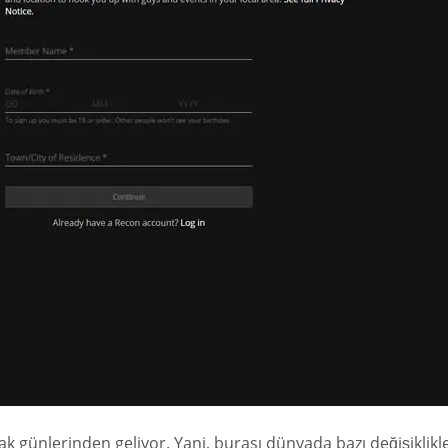
zak günlerinden geliyor. Yani, burası dünyada bazı değişiklikl