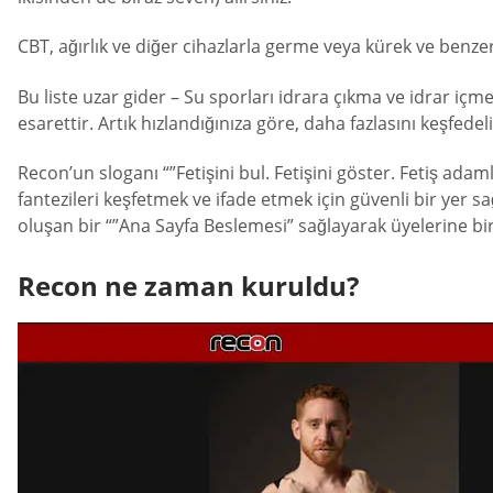
CBT, ağırlık ve diğer cihazlarla germe veya kürek ve benz
Bu liste uzar gider – Su sporları idrara çıkma ve idrar içm
esarettir. Artık hızlandığınıza göre, daha fazlasını keşfedel
Recon’un sloganı “”Fetişini bul. Fetişini göster. Fetiş ad
fantezileri keşfetmek ve ifade etmek için güvenli bir yer s
oluşan bir “”Ana Sayfa Beslemesi” sağlayarak üyelerine b
Recon ne zaman kuruldu?