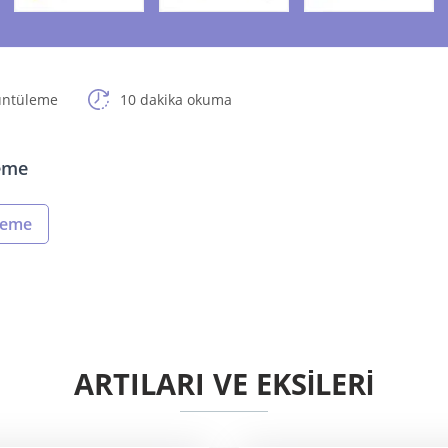
üntüleme
10 dakika okuma
leme
hleme
ARTILARI VE EKSİLERİ