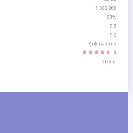
1 300 000
93%
9.3
9.2
Çok nadiren
9
Özgür