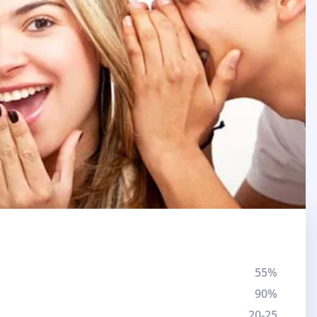
55%
90%
20-25