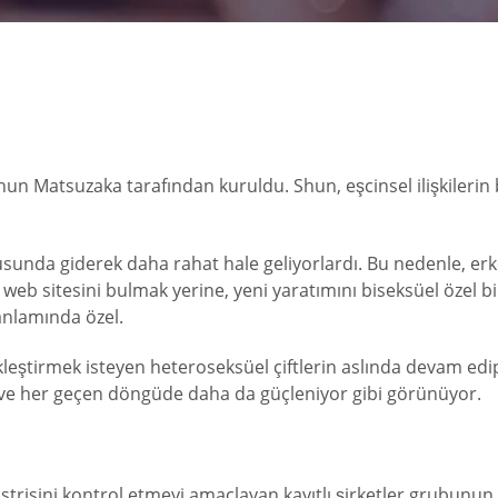
 Shun Matsuzaka tarafından kuruldu. Shun, eşcinsel ilişkile
usunda giderek daha rahat hale geliyorlardı. Bu nedenle, erke
ört web sitesini bulmak yerine, yeni yaratımını biseksüel özel
anlamında özel.
leştirmek isteyen heteroseksüel çiftlerin aslında devam edip 
ar ve her geçen döngüde daha da güçleniyor gibi görünüyor.
strisini kontrol etmeyi amaçlayan kayıtlı şirketler grubunun 