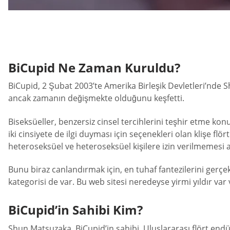
BiCupid Ne Zaman Kuruldu?
BiCupid, 2 Şubat 2003’te Amerika Birleşik Devletleri’nde
ancak zamanın değişmekte olduğunu keşfetti.
Biseksüeller, benzersiz cinsel tercihlerini teşhir etme kon
iki cinsiyete de ilgi duyması için seçenekleri olan klişe fl
heteroseksüel ve heteroseksüel kişilere izin verilmemesi 
Bunu biraz canlandırmak için, en tuhaf fantezilerini gerçek
kategorisi de var. Bu web sitesi neredeyse yirmi yıldır v
BiCupid’in Sahibi Kim?
Shun Matsuzaka, BiCupid’in sahibi. Uluslararası flört endü