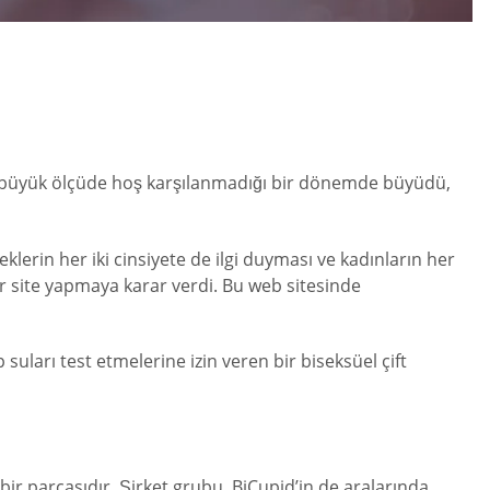
rin büyük ölçüde hoş karşılanmadığı bir dönemde büyüdü,
klerin her iki cinsiyete de ilgi duyması ve kadınların her
 bir site yapmaya karar verdi. Bu web sitesinde
suları test etmelerine izin veren bir biseksüel çift
bir parçasıdır. Şirket grubu, BiCupid’in de aralarında