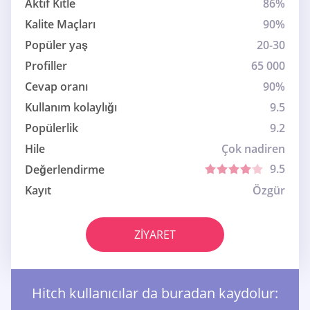
Aktif Kitle
86%
Kalite Maçları
90%
Popüler yaş
20-30
Profiller
65 000
Cevap oranı
90%
Kullanım kolaylığı
9.5
Popülerlik
9.2
Hile
Çok nadiren
9.5
Değerlendirme
Kayıt
Özgür
ZIYARET
Hitch kullanıcılar da buradan kaydolur: