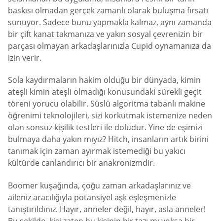
baskısı olmadan gerçek zamanlı olarak buluşma fırsatı
sunuyor. Sadece bunu yapmakla kalmaz, aynı zamanda
bir çift kanat takmanıza ve yakın sosyal çevrenizin bir
parçası olmayan arkadaşlarınızla Cupid oynamanıza da
izin verir.
Sola kaydırmaların hakim olduğu bir dünyada, kimin
ateşli kimin ateşli olmadığı konusundaki sürekli geçit
töreni yorucu olabilir. Süslü algoritma tabanlı makine
öğrenimi teknolojileri, sizi korkutmak istemenize neden
olan sonsuz kişilik testleri ile doludur. Yine de eşimizi
bulmaya daha yakın mıyız? Hitch, insanların artık birini
tanımak için zaman ayırmak istemediği bu yakıcı
kültürde canlandırıcı bir anakronizmdir.
Boomer kuşağında, çoğu zaman arkadaşlarınız ve
aileniz aracılığıyla potansiyel aşk eşleşmenizle
tanıştırıldınız. Hayır, anneler değil, hayır, asla anneler!
Bu şekilde, kişi zaten bu kişinin bir tazı mı yoksa bir