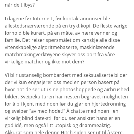
når de tilbys?
I dagene før Internett, før kontaktannonser ble
allestedsnærværende på en trykt kopi. De fleste varige
forhold ble kurert, på en måte, av nære venner og
familie. Det reiser spørsmålet om kanskje alle disse
vitenskapelige algoritmebaserte, maskinlærende
matchmakingverktøyene skyver oss bort fra våre
virkelige matcher og ikke mot dem?
Vi blir ustanselig bombardert med seksualiserte bilder
der vi kun engasjerer oss med en person basert på
hvor hot de ser ut i sine photoshoppede og airbrushed
bilder. Sveipekulturen har nesten begravet muligheten
for å bli kjent med noen før du gjør en hjertedronning
og sveiper “av med hodet!” Å chatte med noen i en
virkelig blind date-stil før du ser ansiktet hans er en
god idé, men også litt utopisk og drømmeaktig.
Akkurat som hele denne Hitch-siden ser ut til å være.