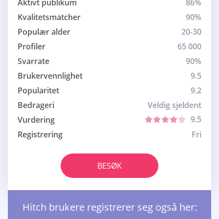
Aktivt publikum
86%
Kvalitetsmatcher
90%
Populær alder
20-30
Profiler
65 000
Svarrate
90%
Brukervennlighet
9.5
Popularitet
9.2
Bedrageri
Veldig sjeldent
9.5
Vurdering
Registrering
Fri
BESØK
Hitch brukere registrerer seg også her: