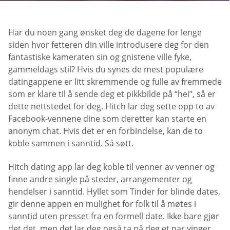
Har du noen gang ønsket deg de dagene for lenge
siden hvor fetteren din ville introdusere deg for den
fantastiske kameraten sin og gnistene ville fyke,
gammeldags stil? Hvis du synes de mest populære
datingappene er litt skremmende og fulle av fremmede
som er klare til å sende deg et pikkbilde på “hei”, så er
dette nettstedet for deg. Hitch lar deg sette opp to av
Facebook-vennene dine som deretter kan starte en
anonym chat. Hvis det er en forbindelse, kan de to
koble sammen i sanntid. Så søtt.
Hitch dating app lar deg koble til venner av venner og
finne andre single på steder, arrangementer og
hendelser i sanntid. Hyllet som Tinder for blinde dates,
gir denne appen en mulighet for folk til å møtes i
sanntid uten presset fra en formell date. Ikke bare gjør
det det, men det lar deg også ta på deg et par vinger