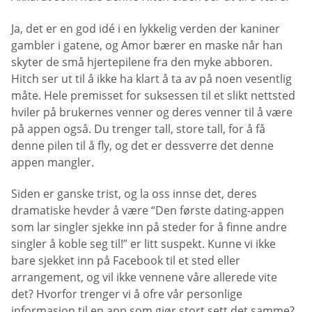
Ja, det er en god idé i en lykkelig verden der kaniner
gambler i gatene, og Amor bærer en maske når han
skyter de små hjertepilene fra den myke abboren.
Hitch ser ut til å ikke ha klart å ta av på noen vesentlig
måte. Hele premisset for suksessen til et slikt nettsted
hviler på brukernes venner og deres venner til å være
på appen også. Du trenger tall, store tall, for å få
denne pilen til å fly, og det er dessverre det denne
appen mangler.
Siden er ganske trist, og la oss innse det, deres
dramatiske hevder å være “Den første dating-appen
som lar singler sjekke inn på steder for å finne andre
singler å koble seg til!” er litt suspekt. Kunne vi ikke
bare sjekket inn på Facebook til et sted eller
arrangement, og vil ikke vennene våre allerede vite
det? Hvorfor trenger vi å ofre vår personlige
informasjon til en app som gjør stort sett det samme?