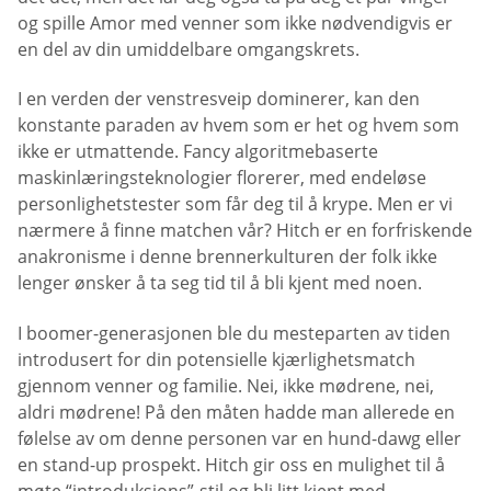
og spille Amor med venner som ikke nødvendigvis er
en del av din umiddelbare omgangskrets.
I en verden der venstresveip dominerer, kan den
konstante paraden av hvem som er het og hvem som
ikke er utmattende. Fancy algoritmebaserte
maskinlæringsteknologier florerer, med endeløse
personlighetstester som får deg til å krype. Men er vi
nærmere å finne matchen vår? Hitch er en forfriskende
anakronisme i denne brennerkulturen der folk ikke
lenger ønsker å ta seg tid til å bli kjent med noen.
I boomer-generasjonen ble du mesteparten av tiden
introdusert for din potensielle kjærlighetsmatch
gjennom venner og familie. Nei, ikke mødrene, nei,
aldri mødrene! På den måten hadde man allerede en
følelse av om denne personen var en hund-dawg eller
en stand-up prospekt. Hitch gir oss en mulighet til å
møte “introduksjons”-stil og bli litt kjent med