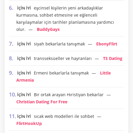
eşcinsel kişilerin yeni arkadaşlıklar
İÇİN İYİ
kurmasına, sohbet etmesine ve eğlenceli
karşılaşmalar için tarihler planlamasına yardımcı
olur.
BuddyGays
siyah bekarlarla tanışmak
EbonyFlirt
İÇİN İYİ
transseksüeller ve hayranları
TS Dating
İÇİN İYİ
Ermeni bekarlarla tanışmak
Little
İÇİN İYİ
Armenia
Bir ortak arayan Hıristiyan bekarlar
İÇİN İYİ
Christian Dating For Free
sıcak web modelleri ile sohbet
İÇİN İYİ
FlirtHookUp