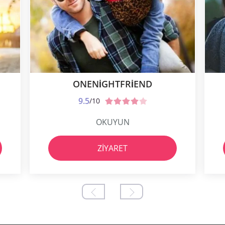
ONENIGHTFRIEND
9.5
/10
OKUYUN
ZIYARET