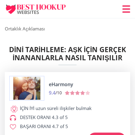
Ortaklık Açıklaması
DINI TARIHLEME: AŞK İÇIN GERÇEK
İNANANLARLA NASIL TANIŞILIR
eHarmony
9.4
/10
İÇİN İYİ
uzun süreli ilişkiler bulmak
DESTEK ORANI
4.3 of 5
BAŞARI ORANI
4.7 of 5