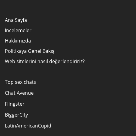
Ana Sayfa
İncelemeler
Hakkımızda
Politikaya Genel Bakış
Web sitelerini nasıl değerlendiririz?
Yazarlar
Reklamveren Açıklaması
Top sex chats
KULLANIM ŞARTLARI
Chat Avenue
Site Haritası
Flingster
Bizimle iletişime geçin
BiggerCity
LatinAmericanCupid