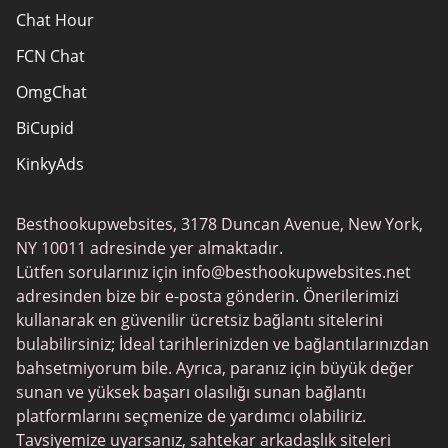
Chat Hour
FCN Chat
OmgChat
BiCupid
KinkyAds
SwapFinder
Besthookupwebsites, 3178 Duncan Avenue, New York,
Together2Night
NY 10011 adresinde yer almaktadır.
MyLOL
Lütfen sorularınız için
info@besthookupwebsites.net
adresinden bize bir e-posta gönderin. Önerilerimizi
Swingtowns
kullanarak en güvenilir ücretsiz bağlantı sitelerini
Instabang
bulabilirsiniz; İdeal tarihlerinizden ve bağlantılarınızdan
bahsetmiyorum bile. Ayrıca, paranız için büyük değer
sunan ve yüksek başarı olasılığı sunan bağlantı
platformlarını seçmenize de yardımcı olabiliriz.
Tavsiyemize uyarsanız, sahtekar arkadaşlık siteleri