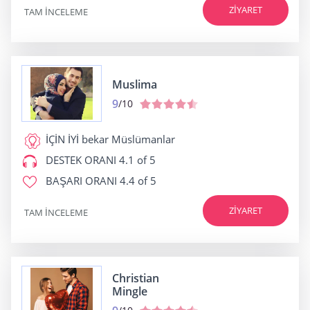
ZIYARET
TAM INCELEME
Muslima
9
/10
İÇİN İYİ
bekar Müslümanlar
DESTEK ORANI
4.1 of 5
BAŞARI ORANI
4.4 of 5
ZIYARET
TAM INCELEME
Christian
Mingle