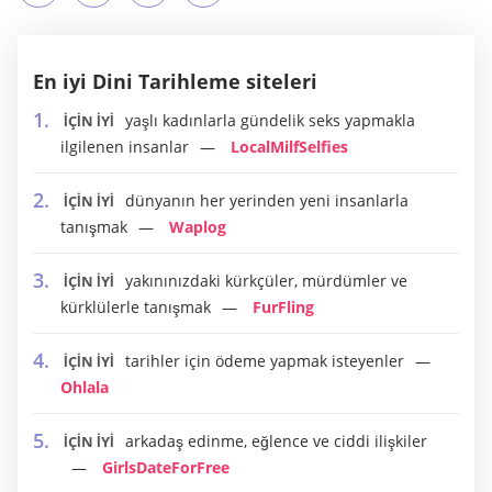
En iyi Dini Tarihleme siteleri
yaşlı kadınlarla gündelik seks yapmakla
İÇİN İYİ
ilgilenen insanlar
LocalMilfSelfies
dünyanın her yerinden yeni insanlarla
İÇİN İYİ
tanışmak
Waplog
yakınınızdaki kürkçüler, mürdümler ve
İÇİN İYİ
kürklülerle tanışmak
FurFling
tarihler için ödeme yapmak isteyenler
İÇİN İYİ
Ohlala
arkadaş edinme, eğlence ve ciddi ilişkiler
İÇİN İYİ
GirlsDateForFree