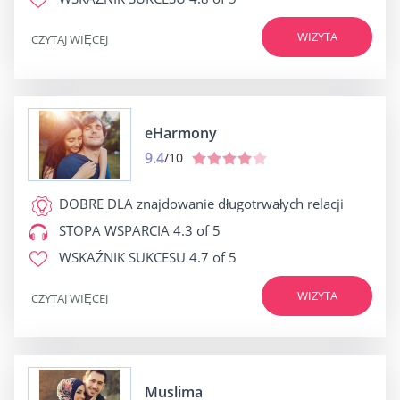
WIZYTA
CZYTAJ WIĘCEJ
eHarmony
9.4
/10
DOBRE DLA
znajdowanie długotrwałych relacji
STOPA WSPARCIA
4.3 of 5
WSKAŹNIK SUKCESU
4.7 of 5
WIZYTA
CZYTAJ WIĘCEJ
Muslima