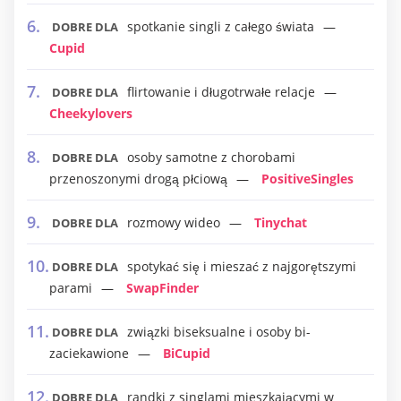
spotkanie singli z całego świata
DOBRE DLA
Cupid
flirtowanie i długotrwałe relacje
DOBRE DLA
Cheekylovers
osoby samotne z chorobami
DOBRE DLA
przenoszonymi drogą płciową
PositiveSingles
rozmowy wideo
Tinychat
DOBRE DLA
spotykać się i mieszać z najgorętszymi
DOBRE DLA
parami
SwapFinder
związki biseksualne i osoby bi-
DOBRE DLA
zaciekawione
BiCupid
randki z singlami mieszkającymi w
DOBRE DLA