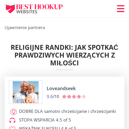
Ujawnienie partnera
RELIGIJNE RANDKI: JAK SPOTKAĆ
PRAWDZIWYCH WIERZĄCYCH Z
MIŁOŚCI
Loveandseek
9.6
/10
DOBRE DLA
samotni chrześcijanie i chrześcijanki
STOPA WSPARCIA
4.5 of 5
WSKAŹNIK SUKCESU
4.8 of 5