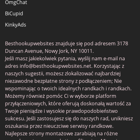
OmgChat
BiCupid
KinkyAds
SwapFinder
Besthookupwebsites znajduje się pod adresem 3178
Together2Night
Duncan Avenue, Nowy Jork, NY 10011.
MyLOL
Jeśli masz jakiekolwiek pytania, wyślij nam e-mail na
adres
info@besthookupwebsites.net
. Korzystając z
Swingtowns
naszych sugestii, możesz zlokalizować najbardziej
Instabang
niezawodne bezpłatne strony z podłączeniem; Nie
wspominając o twoich idealnych randkach i randkach.
Możemy również pomóc Ci w wyborze platform
przyłączeniowych, które oferują doskonałą wartość za
Twoje pieniądze i wysokie prawdopodobieństwo
sukcesu. Jeśli zastosujesz się do naszych rad, unikniesz
oszukania przez nieuczciwe serwisy randkowe.
Najlepsze strony montażowe zarabiają na różne