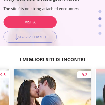
The site fits no-string-attached encounters
The site fits no-string-attached encounters
The site fits no-string-attached encounters
The site fits no-string-attached encounters
VISITA
VISITA
VISITA
VISITA
SFOGLIA I PROFILI
SFOGLIA I PROFILI
SFOGLIA I PROFILI
SFOGLIA I PROFILI
I MIGLIORI SITI DI INCONTRI
9.5
9.2