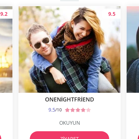
9.2
9.5
ONENIGHTFRIEND
9.5
/10
OKUYUN