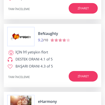
ZIYARET
TAM INCELEME
BeNaughty
9.2
/10
İÇİN İYİ
yetişkin flört
DESTEK ORANI
4.1 of 5
BAŞARI ORANI
4.3 of 5
ZIYARET
TAM INCELEME
eHarmony