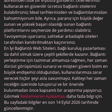
adresinden bize bir e-posta gönderin. Önerilerimizi
Swingtowns
kullanarak en güvenilir ücretsiz bağlantı sitelerini
Instabang
bulabilirsiniz; İdeal tarihlerinizden ve bağlantılarınızdan
bahsetmiyorum bile. Ayrıca, paranız için büyük değer
sunan ve yüksek başarı olasılığı sunan bağlantı
platformlarını seçmenize de yardımcı olabiliriz.
Tavsiyemize uyarsanız, sahtekar arkadaşlık siteleri
tarafından kandırılmaktan kaçınırsınız.
En İyi Bağlantılı Web Siteleri, bağlı kuruluş pazarlaması
da dahil olmak üzere çeşitli şekillerde kazanır. Bağlantı
yerleştirme için tazminat almamıza rağmen, her zaman
dürüst görüşümüzü sunarız ve müşteri güveni bizim en
büyük endişemiz olduğundan, kullanıcılarımıza zarar
verecek hiçbir şeyi asla savunmayız. Kaliteyi her zaman
niceliğin üzerinde tutuyoruz ve bir öneride
bulunmadan önce kapsamlı bir araştırma yapıyoruz.
Görmek
Reklamveren Açıklaması
daha fazla bilgi için.
Bu sayfadaki bilgiler en son 14 Eylül 2026 tarihinde
güncellenmiştir.