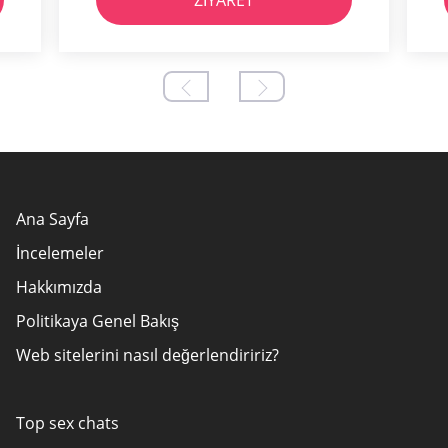
ZIYARET
Ana Sayfa
İncelemeler
Hakkımızda
Politikaya Genel Bakış
Web sitelerini nasıl değerlendiririz?
Yazarlar
Reklamveren Açıklaması
Top sex chats