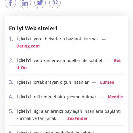
En iyi Web siteleri
yerel bekarlarla bağlantı kurmak
İÇİN İYİ
Dating.com
web kamerası modelleri ile sohbet
Get
İÇİN İYİ
It On
ortak arayan olgun insanlar
Lumen
İÇİN İYİ
mükemmel bir eşleşme bulmak
Meddle
İÇİN İYİ
ilgi alanlarınızı paylaşan insanlarla bağlantı
İÇİN İYİ
kurmak ve tanışmak
SexFinder
sıcak web modelleri ile sohbet