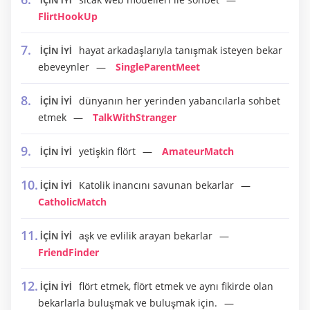
İÇİN İYİ
FlirtHookUp
hayat arkadaşlarıyla tanışmak isteyen bekar
İÇİN İYİ
ebeveynler
SingleParentMeet
dünyanın her yerinden yabancılarla sohbet
İÇİN İYİ
etmek
TalkWithStranger
yetişkin flört
AmateurMatch
İÇİN İYİ
Katolik inancını savunan bekarlar
İÇİN İYİ
CatholicMatch
aşk ve evlilik arayan bekarlar
İÇİN İYİ
FriendFinder
flört etmek, flört etmek ve aynı fikirde olan
İÇİN İYİ
bekarlarla buluşmak ve buluşmak için.