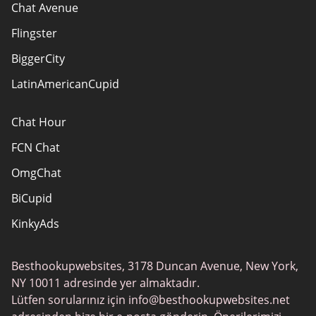
KULLANIM ŞARTLARI
Chat Avenue
Site Haritası
Flingster
Bizimle iletişime geçin
BiggerCity
LatinAmericanCupid
Chat Hour
FCN Chat
OmgChat
BiCupid
KinkyAds
SwapFinder
Besthookupwebsites, 3178 Duncan Avenue, New York,
Together2Night
NY 10011 adresinde yer almaktadır.
MyLOL
Lütfen sorularınız için
info@besthookupwebsites.net