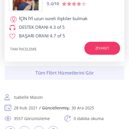
9.4
/10
İÇİN İYİ
uzun süreli ilişkiler bulmak
DESTEK ORANI
4.3 of 5
BAŞARI ORANI
4.7 of 5
ZIYARET
TAM INCELEME
Isabelle Mason
28 Þub 2021
Güncellenmiş:
30 Ara 2025
3557 Görüntüleme
0 dakika okuma