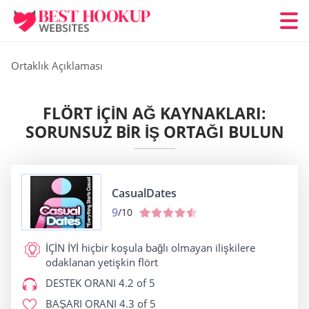
Ortaklık Açıklaması
FLÖRT IÇIN AĞ KAYNAKLARI:
SORUNSUZ BIR İŞ ORTAĞI BULUN
CasualDates
9
/10
İÇİN İYİ
hiçbir koşula bağlı olmayan ilişkilere
odaklanan yetişkin flört
DESTEK ORANI
4.2 of 5
BAŞARI ORANI
4.3 of 5