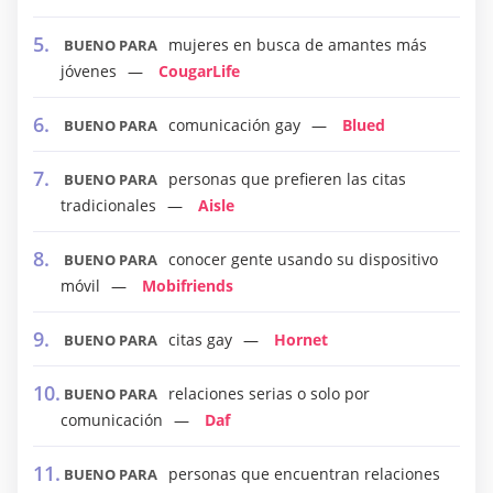
mujeres en busca de amantes más
BUENO PARA
jóvenes
CougarLife
comunicación gay
Blued
BUENO PARA
personas que prefieren las citas
BUENO PARA
tradicionales
Aisle
conocer gente usando su dispositivo
BUENO PARA
móvil
Mobifriends
citas gay
Hornet
BUENO PARA
relaciones serias o solo por
BUENO PARA
comunicación
Daf
personas que encuentran relaciones
BUENO PARA