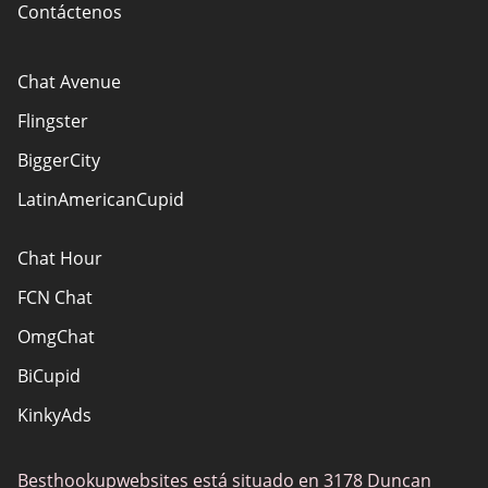
Contáctenos
Chat Avenue
Flingster
BiggerCity
LatinAmericanCupid
Chat Hour
FCN Chat
OmgChat
BiCupid
KinkyAds
SwapFinder
Besthookupwebsites está situado en 3178 Duncan