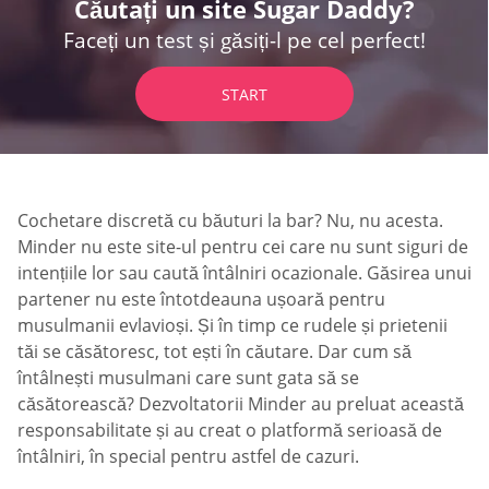
Căutați un site Sugar Daddy?
Faceți un test și găsiți-l pe cel perfect!
START
Cochetare discretă cu băuturi la bar? Nu, nu acesta.
Minder nu este site-ul pentru cei care nu sunt siguri de
intențiile lor sau caută întâlniri ocazionale. Găsirea unui
partener nu este întotdeauna ușoară pentru
musulmanii evlavioși. Și în timp ce rudele și prietenii
tăi se căsătoresc, tot ești în căutare. Dar cum să
întâlnești musulmani care sunt gata să se
căsătorească? Dezvoltatorii Minder au preluat această
responsabilitate și au creat o platformă serioasă de
întâlniri, în special pentru astfel de cazuri.