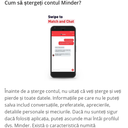
Cum să ștergeți contul Minder?
Înainte de a șterge contul, nu uitați că veți șterge și veți
pierde și toate datele. Informațiile pe care nu le puteți
salva includ conversațiile, preferatele, aprecierile,
detaliile personale și meciurile. Dacă nu sunteți sigur
dacă folosiți aplicația, puteți ascunde mai întâi profilul
dvs. Minder. Există o caracteristică numită