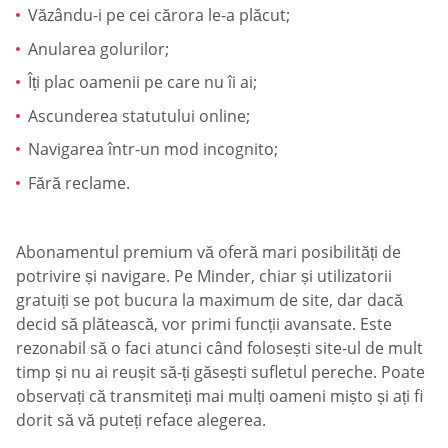
Văzându-i pe cei cărora le-a plăcut;
Anularea golurilor;
Îți plac oamenii pe care nu îi ai;
Ascunderea statutului online;
Navigarea într-un mod incognito;
Fără reclame.
Abonamentul premium vă oferă mari posibilități de
potrivire și navigare. Pe Minder, chiar și utilizatorii
gratuiți se pot bucura la maximum de site, dar dacă
decid să plătească, vor primi funcții avansate. Este
rezonabil să o faci atunci când folosești site-ul de mult
timp și nu ai reușit să-ți găsești sufletul pereche. Poate
observați că transmiteți mai mulți oameni mișto și ați fi
dorit să vă puteți reface alegerea.