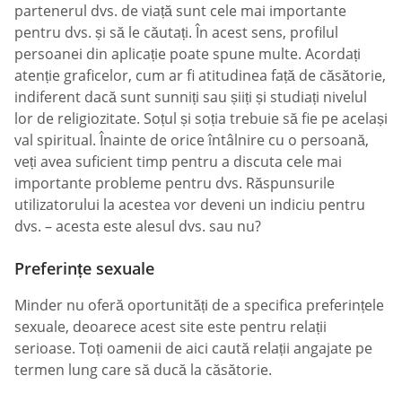
partenerul dvs. de viață sunt cele mai importante
pentru dvs. și să le căutați. În acest sens, profilul
persoanei din aplicație poate spune multe. Acordați
atenție graficelor, cum ar fi atitudinea față de căsătorie,
indiferent dacă sunt sunniți sau șiiți și studiați nivelul
lor de religiozitate. Soțul și soția trebuie să fie pe același
val spiritual. Înainte de orice întâlnire cu o persoană,
veți avea suficient timp pentru a discuta cele mai
importante probleme pentru dvs. Răspunsurile
utilizatorului la acestea vor deveni un indiciu pentru
dvs. – acesta este alesul dvs. sau nu?
Preferințe sexuale
Minder nu oferă oportunități de a specifica preferințele
sexuale, deoarece acest site este pentru relații
serioase. Toți oamenii de aici caută relații angajate pe
termen lung care să ducă la căsătorie.