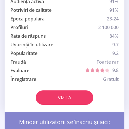
Audiență activă
91%
Potriviri de calitate
91%
Epoca populara
23-24
Profiluri
2 100 000
Rata de răspuns
84%
Ușurință în utilizare
9.7
Popularitate
9.2
Fraudă
Foarte rar
9.8
Evaluare
Înregistrare
Gratuit
VIZITA
Minder utilizatorii se înscriu și aici: