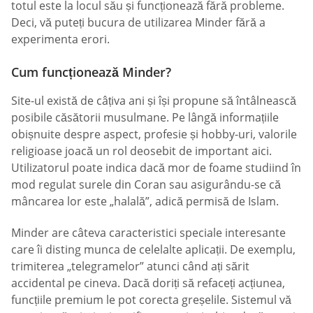
totul este la locul său și funcționează fără probleme.
Deci, vă puteți bucura de utilizarea Minder fără a
experimenta erori.
Cum funcționează Minder?
Site-ul există de câțiva ani și își propune să întâlnească
posibile căsătorii musulmane. Pe lângă informațiile
obișnuite despre aspect, profesie și hobby-uri, valorile
religioase joacă un rol deosebit de important aici.
Utilizatorul poate indica dacă mor de foame studiind în
mod regulat surele din Coran sau asigurându-se că
mâncarea lor este „halală”, adică permisă de Islam.
Minder are câteva caracteristici speciale interesante
care îi disting munca de celelalte aplicații. De exemplu,
trimiterea „telegramelor” atunci când ați sărit
accidental pe cineva. Dacă doriți să refaceți acțiunea,
funcțiile premium le pot corecta greșelile. Sistemul vă