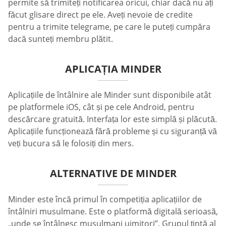
permite să trimiteți notificarea oricui, chiar dacă nu ați
făcut glisare direct pe ele. Aveți nevoie de credite
pentru a trimite telegrame, pe care le puteți cumpăra
dacă sunteți membru plătit.
APLICAȚIA MINDER
Aplicațiile de întâlnire ale Minder sunt disponibile atât
pe platformele iOS, cât și pe cele Android, pentru
descărcare gratuită. Interfața lor este simplă și plăcută.
Aplicațiile funcționează fără probleme și cu siguranță vă
veți bucura să le folosiți din mers.
ALTERNATIVE DE MINDER
Minder este încă primul în competiția aplicațiilor de
întâlniri musulmane. Este o platformă digitală serioasă,
„unde se întâlnesc musulmani uimitori”. Grupul țintă al