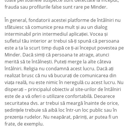
toate persoanele suspecte sunt detectate la început,
frauda sau profilurile false sunt rare pe Minder.
În general, fondatorii acestei platforme de întâlniri nu
sfătuiesc să comunice prea mult și au un dialog
interminabil prin intermediul aplicației. Vocea și
sufletul tău interior ar trebui să-ți spună că persoana
este a ta la scurt timp după ce ți-ai început povestea pe
Minder. Dacă simți că persoana te atrage, atunci
merită să te întâlnești. Puteți merge la alte câteva
întâlniri. Religia nu condamnă acest lucru. Dacă ați
realizat brusc că nu vă bucurați de comunicarea din
viața reală, nu este nimic în neregulă cu acest lucru. Nu
disperați – principalul obiectiv al site-urilor de întâlniri
este de a vă oferi o utilizare confortabilă. Deoarece
securitatea dvs. ar trebui să meargă înainte de orice,
ședințele trebuie să aibă loc într-un loc public sau în
prezența rudelor. Nu neapărat, părinți, ar putea fi un
frate, de exemplu.