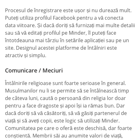
Procesul de înregistrare este ușor și nu durează mult.
Puteți utiliza profilul Facebook pentru a vă conecta
data viitoare. Și dacă doriți să furnizați mai multe detalii
sau să vă editați profilul pe Minder, îl puteți face
întotdeauna mai târziu în setările aplicației sau pe un
site. Designul acestei platforme de întâlniri este
atractiv și simplu.
Comunicare / Meciuri
Întâlnirile religioase sunt foarte serioase în general.
Musulmanilor nu li se permite să se întâlnească timp
de câteva luni, caută o persoană din religia lor doar
pentru a face dragoste și apoi își ia rămas bun. Dar
dacă doriți să vă căsătoriți, să vă găsiți partenerul de
viață și să aveți copii, este logic să utilizați Minder.
Comunitatea pe care o oferă este deschisă, dar foarte
conștientă. Membrii săi au anumite valori de viață,