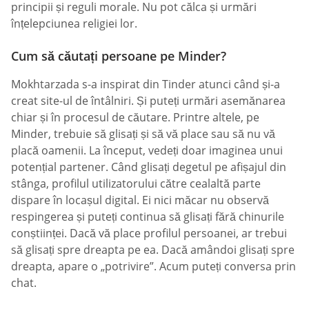
principii și reguli morale. Nu pot călca și urmări
înțelepciunea religiei lor.
Cum să căutați persoane pe Minder?
Mokhtarzada s-a inspirat din Tinder atunci când și-a
creat site-ul de întâlniri. Și puteți urmări asemănarea
chiar și în procesul de căutare. Printre altele, pe
Minder, trebuie să glisați și să vă place sau să nu vă
placă oamenii. La început, vedeți doar imaginea unui
potențial partener. Când glisați degetul pe afișajul din
stânga, profilul utilizatorului către cealaltă parte
dispare în locașul digital. Ei nici măcar nu observă
respingerea și puteți continua să glisați fără chinurile
conștiinței. Dacă vă place profilul persoanei, ar trebui
să glisați spre dreapta pe ea. Dacă amândoi glisați spre
dreapta, apare o „potrivire”. Acum puteți conversa prin
chat.