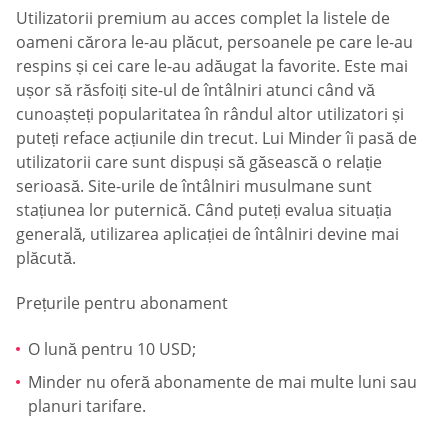
Utilizatorii premium au acces complet la listele de
oameni cărora le-au plăcut, persoanele pe care le-au
respins și cei care le-au adăugat la favorite. Este mai
ușor să răsfoiți site-ul de întâlniri atunci când vă
cunoașteți popularitatea în rândul altor utilizatori și
puteți reface acțiunile din trecut. Lui Minder îi pasă de
utilizatorii care sunt dispuși să găsească o relație
serioasă. Site-urile de întâlniri musulmane sunt
stațiunea lor puternică. Când puteți evalua situația
generală, utilizarea aplicației de întâlniri devine mai
plăcută.
Prețurile pentru abonament
O lună pentru 10 USD;
Minder nu oferă abonamente de mai multe luni sau
planuri tarifare.