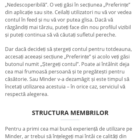
„Nedescoperibilă”. O veți găsi în secțiunea „Preferințe”
din aplicație sau site. Ceilalți utilizatori nu vă vor vedea
contul în feed și nu vă vor putea glisa. Dacă vă
răzgândiți mai târziu, puteți face din nou profilul vizibil
și puteți continua să vă căutați sufletul pereche.
Dar dacă decideți să ștergeți contul pentru totdeauna,
accesați aceeași secțiune „Preferințe” și acolo veți găsi
butonul numit „Ștergeți contul”. Poate ai întâlnit deja
cea mai frumoasă persoană și te pregătești pentru
căsătorie. Sau Minder v-a dezamăgit și este timpul să
încetați utilizarea acestuia – în orice caz, serviciul vă
respectă alegerea.
STRUCTURA MEMBRILOR
Pentru a primi cea mai bună experiență de utilizare pe
Minder, ar trebui să înțelegeți mai întâi ce calități din