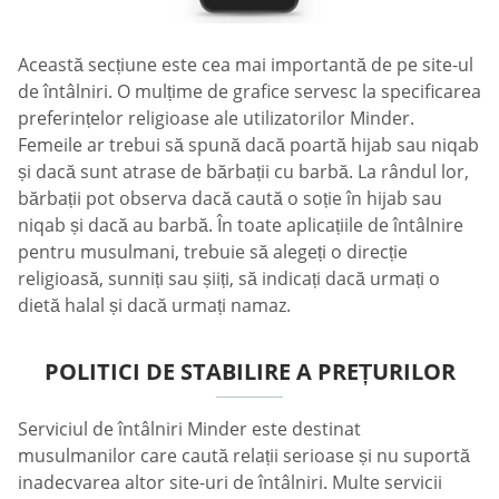
Această secțiune este cea mai importantă de pe site-ul
de întâlniri. O mulțime de grafice servesc la specificarea
preferințelor religioase ale utilizatorilor Minder.
Femeile ar trebui să spună dacă poartă hijab sau niqab
și dacă sunt atrase de bărbații cu barbă. La rândul lor,
bărbații pot observa dacă caută o soție în hijab sau
niqab și dacă au barbă. În toate aplicațiile de întâlnire
pentru musulmani, trebuie să alegeți o direcție
religioasă, sunniți sau șiiți, să indicați dacă urmați o
dietă halal și dacă urmați namaz.
POLITICI DE STABILIRE A PREȚURILOR
Serviciul de întâlniri Minder este destinat
musulmanilor care caută relații serioase și nu suportă
inadecvarea altor site-uri de întâlniri. Multe servicii