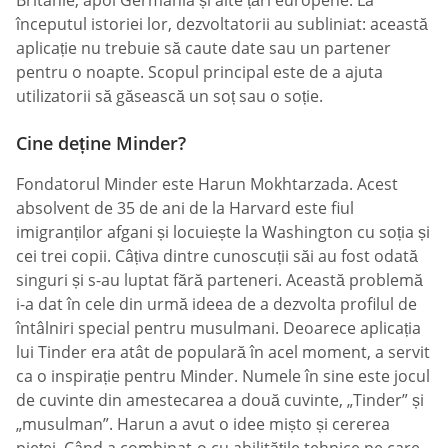
începutul istoriei lor, dezvoltatorii au subliniat: această
aplicație nu trebuie să caute date sau un partener
pentru o noapte. Scopul principal este de a ajuta
utilizatorii să găsească un soț sau o soție.
Cine deține Minder?
Fondatorul Minder este Harun Mokhtarzada. Acest
absolvent de 35 de ani de la Harvard este fiul
imigranților afgani și locuiește la Washington cu soția și
cei trei copii. Câțiva dintre cunoscuții săi au fost odată
singuri și s-au luptat fără parteneri. Această problemă
i-a dat în cele din urmă ideea de a dezvolta profilul de
întâlniri special pentru musulmani. Deoarece aplicația
lui Tinder era atât de populară în acel moment, a servit
ca o inspirație pentru Minder. Numele în sine este jocul
de cuvinte din amestecarea a două cuvinte, „Tinder” și
„musulman”. Harun a avut o idee mișto și cererea