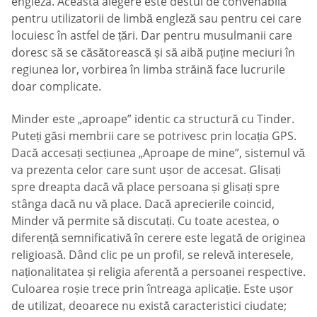
engleza. Această alegere este destul de convenabilă
pentru utilizatorii de limbă engleză sau pentru cei care
locuiesc în astfel de țări. Dar pentru musulmanii care
doresc să se căsătorească și să aibă puține meciuri în
regiunea lor, vorbirea în limba străină face lucrurile
doar complicate.
Minder este „aproape” identic ca structură cu Tinder.
Puteți găsi membrii care se potrivesc prin locația GPS.
Dacă accesați secțiunea „Aproape de mine”, sistemul vă
va prezenta celor care sunt ușor de accesat. Glisați
spre dreapta dacă vă place persoana și glisați spre
stânga dacă nu vă place. Dacă aprecierile coincid,
Minder vă permite să discutați. Cu toate acestea, o
diferență semnificativă în cerere este legată de originea
religioasă. Dând clic pe un profil, se relevă interesele,
naționalitatea și religia aferentă a persoanei respective.
Culoarea roșie trece prin întreaga aplicație. Este ușor
de utilizat, deoarece nu există caracteristici ciudate;