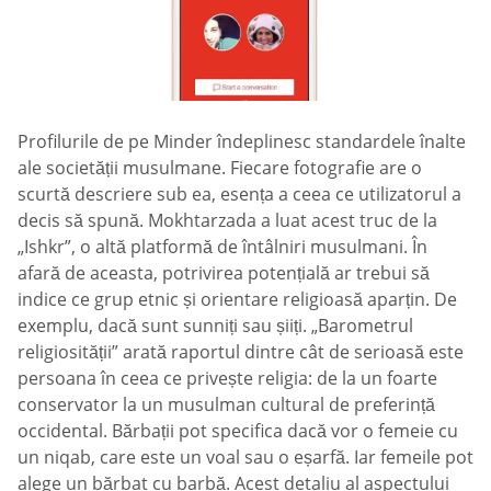
Profilurile de pe Minder îndeplinesc standardele înalte
ale societății musulmane. Fiecare fotografie are o
scurtă descriere sub ea, esența a ceea ce utilizatorul a
decis să spună. Mokhtarzada a luat acest truc de la
„Ishkr”, o altă platformă de întâlniri musulmani. În
afară de aceasta, potrivirea potențială ar trebui să
indice ce grup etnic și orientare religioasă aparțin. De
exemplu, dacă sunt sunniți sau șiiți. „Barometrul
religiosității” arată raportul dintre cât de serioasă este
persoana în ceea ce privește religia: de la un foarte
conservator la un musulman cultural de preferință
occidental. Bărbații pot specifica dacă vor o femeie cu
un niqab, care este un voal sau o eșarfă. Iar femeile pot
alege un bărbat cu barbă. Acest detaliu al aspectului