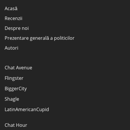
Acasă
Recenzii
Despre noi
Prezentare generală a politicilor
Autori
Cum evaluăm site-urile web?
Divulgarea agentului de publicitate
Chat Avenue
TERMENI DE UTILIZARE
Flingster
Sitemap
BiggerCity
Contactează-ne
Shagle
LatinAmericanCupid
Chat Hour