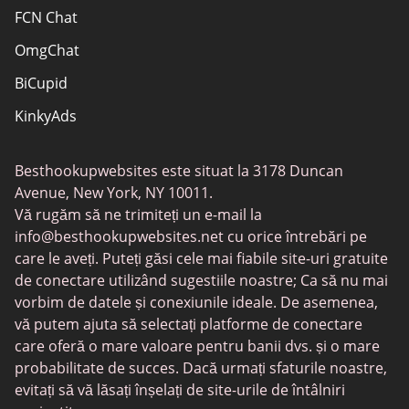
FCN Chat
OmgChat
BiCupid
KinkyAds
SwapFinder
Besthookupwebsites este situat la 3178 Duncan
Together2Night
Avenue, New York, NY 10011.
MyLOL
Vă rugăm să ne trimiteți un e-mail la
info@besthookupwebsites.net
cu orice întrebări pe
Swingtowns
care le aveți. Puteți găsi cele mai fiabile site-uri gratuite
Instabang
de conectare utilizând sugestiile noastre; Ca să nu mai
vorbim de datele și conexiunile ideale. De asemenea,
vă putem ajuta să selectați platforme de conectare
care oferă o mare valoare pentru banii dvs. și o mare
probabilitate de succes. Dacă urmați sfaturile noastre,
evitați să vă lăsați înșelați de site-urile de întâlniri