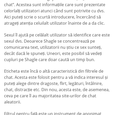
chat”. Acestea sunt informațiile care sunt prezentate
celorlalți utilizatori atunci când sunt potrivite cu dvs.
Aici puteți scrie o scurtă introducere, încercând să
atrageți atenția celuilalt utilizator înainte de a da clic.
Sexul îl ajută pe celălalt utilizator să identifice care este
sexul dvs. Deoarece Shagle se concentrează pe
comunicarea text, utilizatorii nu știu ce sex sunteți,
decât dacă le spuneți. Uneori, este posibil să vedeți
cupluri pe Shagle care doar caută un timp bun.
Eticheta este încă o altă caracteristică din filtrele de
chat. Acesta este folosit pentru a vă indica interesul și
puteți alege dintre dragoste, flirt, legături, întâlnire,
chat, distracție etc. Din nou, acesta este, de asemenea,
ceva pe care îl au majoritatea site-urilor de chat
aleatorii.
Filtrul pentru față este un instrument de anonimat