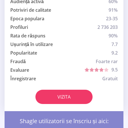
Audiență activă
60%
Potriviri de calitate
91%
Epoca populara
23-35
Profiluri
2 736 203
Rata de răspuns
90%
Ușurință în utilizare
7.7
Popularitate
9.2
Fraudă
Foarte rar
9.5
Evaluare
Înregistrare
Gratuit
VIZITA
Shagle utilizatorii se înscriu și aici: