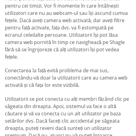
pentru cei timizi. Vor fi momente în care întâlnești
utilizatori care nu au webcam-ul sau își ascund cumva
fețele. Dacă aveți camera web activată, dar aveți filtre
pentru față activate, fața dvs. va fi estompată pe
ecranul celeilalte persoane. Utilizatorii își pot lăsa
camera web pornită în timp ce navighează pe Shagle
fără să se îngrijoreze că alți utilizatori își pot vedea
fețele.
Conectarea la față evită problema de mai sus,
conectându-vă doar la utilizatorii care au camera web
activată și că fața lor este vizibilă.
Utilizatorii se pot conecta cu alți membri făcând clic pe
săgeata din dreapta. Apoi, sistemul va face o altă
căutare și vă va conecta cu un alt utilizator pe baza
setărilor dvs. Dacă faceți clic accidental pe săgeata
dreapta, puteți reveni dacă sunteți un utilizator
premium. Dacă nu, atunci nu vă puteți întoarce.