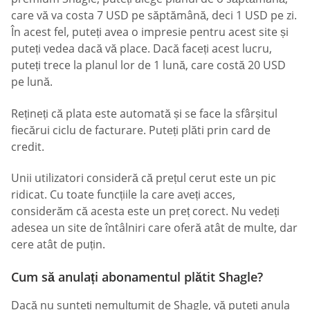
care vă va costa 7 USD pe săptămână, deci 1 USD pe zi.
În acest fel, puteți avea o impresie pentru acest site și
puteți vedea dacă vă place. Dacă faceți acest lucru,
puteți trece la planul lor de 1 lună, care costă 20 USD
pe lună.
Rețineți că plata este automată și se face la sfârșitul
fiecărui ciclu de facturare. Puteți plăti prin card de
credit.
Unii utilizatori consideră că prețul cerut este un pic
ridicat. Cu toate funcțiile la care aveți acces,
considerăm că acesta este un preț corect. Nu vedeți
adesea un site de întâlniri care oferă atât de multe, dar
cere atât de puțin.
Cum să anulați abonamentul plătit Shagle?
Dacă nu sunteți nemulțumit de Shagle, vă puteți anula