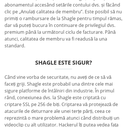
abonamentul accesând setările contului dvs. și făcând
clic pe „Anulați calitatea de membru”. Este posibil să nu
primiți o rambursare de la Shagle pentru timpul rămas,
dar vă puteți bucura în continuare de privilegiul dvs.
premium până la următorul ciclu de facturare. Până
atunci, calitatea de membru va fi readusă la una
standard.
SHAGLE ESTE SIGUR?
Când vine vorba de securitate, nu aveți de ce să vă
faceți griji. Shagle este probabil una dintre cele mai
sigure platforme de întâlniri din industrie. În primul
rând, conexiunea dvs. la Shagle este criptată cu
criptare SSL pe 256 de biți. Criptarea vă protejează de
atacurile de deturnare ale unei terțe părți, ceea ce
reprezintă o mare problemă atunci când distribuiți un
videoclip cu alt utilizator. Hackerul îți putea vedea fața