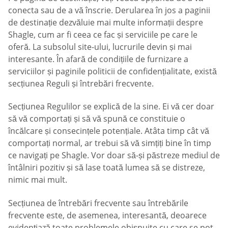
conecta sau de a vă înscrie. Derularea în jos a paginii
de destinație dezvăluie mai multe informații despre
Shagle, cum ar fi ceea ce fac și serviciile pe care le
oferă. La subsolul site-ului, lucrurile devin și mai
interesante. În afară de condițiile de furnizare a
serviciilor și paginile politicii de confidențialitate, există
secțiunea Reguli și întrebări frecvente.
Secțiunea Regulilor se explică de la sine. Ei vă cer doar
să vă comportați și să vă spună ce constituie o
încălcare și consecințele potențiale. Atâta timp cât vă
comportați normal, ar trebui să vă simțiți bine în timp
ce navigați pe Shagle. Vor doar să-și păstreze mediul de
întâlniri pozitiv și să lase toată lumea să se distreze,
nimic mai mult.
Secțiunea de întrebări frecvente sau întrebările
frecvente este, de asemenea, interesantă, deoarece
evidențiază toate problemele obișnuite cu care se pot