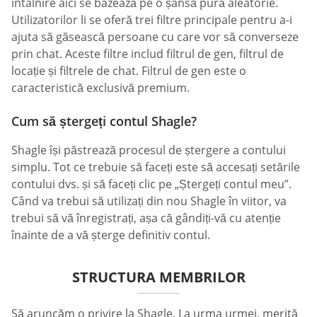
întâlnire aici se bazează pe o șansă pură aleatorie.
Utilizatorilor li se oferă trei filtre principale pentru a-i
ajuta să găsească persoane cu care vor să converseze
prin chat. Aceste filtre includ filtrul de gen, filtrul de
locație și filtrele de chat. Filtrul de gen este o
caracteristică exclusivă premium.
Cum să ștergeți contul Shagle?
Shagle își păstrează procesul de ștergere a contului
simplu. Tot ce trebuie să faceți este să accesați setările
contului dvs. și să faceți clic pe „Ștergeți contul meu”.
Când va trebui să utilizați din nou Shagle în viitor, va
trebui să vă înregistrați, așa că gândiți-vă cu atenție
înainte de a vă șterge definitiv contul.
STRUCTURA MEMBRILOR
Să aruncăm o privire la Shagle. La urma urmei, merită