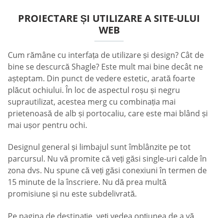
PROIECTARE ȘI UTILIZARE A SITE-ULUI
WEB
Cum rămâne cu interfața de utilizare și design? Cât de
bine se descurcă Shagle? Este mult mai bine decât ne
așteptam. Din punct de vedere estetic, arată foarte
plăcut ochiului. În loc de aspectul roșu și negru
suprautilizat, acestea merg cu combinația mai
prietenoasă de alb și portocaliu, care este mai blând și
mai ușor pentru ochi.
Designul general și limbajul sunt îmblânzite pe tot
parcursul. Nu vă promite că veți găsi single-uri calde în
zona dvs. Nu spune că veți găsi conexiuni în termen de
15 minute de la înscriere. Nu dă prea multă
promisiune și nu este subdelivrată.
Pe pagina de destinație, veți vedea opțiunea de a vă