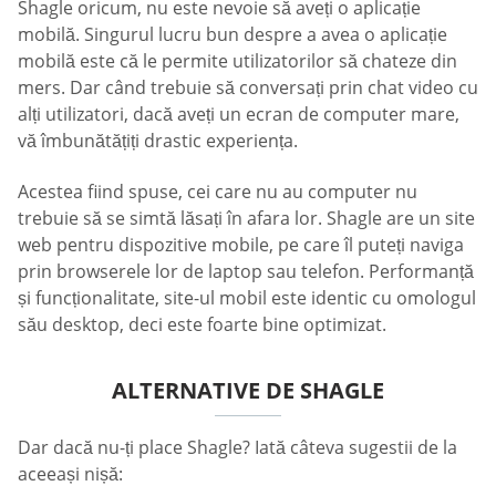
Shagle oricum, nu este nevoie să aveți o aplicație
mobilă. Singurul lucru bun despre a avea o aplicație
mobilă este că le permite utilizatorilor să chateze din
mers. Dar când trebuie să conversați prin chat video cu
alți utilizatori, dacă aveți un ecran de computer mare,
vă îmbunătățiți drastic experiența.
Acestea fiind spuse, cei care nu au computer nu
trebuie să se simtă lăsați în afara lor. Shagle are un site
web pentru dispozitive mobile, pe care îl puteți naviga
prin browserele lor de laptop sau telefon. Performanță
și funcționalitate, site-ul mobil este identic cu omologul
său desktop, deci este foarte bine optimizat.
ALTERNATIVE DE SHAGLE
Dar dacă nu-ți place Shagle? Iată câteva sugestii de la
aceeași nișă: