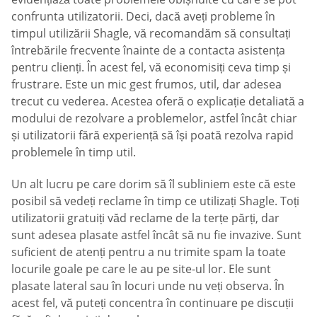
confrunta utilizatorii. Deci, dacă aveți probleme în
timpul utilizării Shagle, vă recomandăm să consultați
întrebările frecvente înainte de a contacta asistența
pentru clienți. În acest fel, vă economisiți ceva timp și
frustrare. Este un mic gest frumos, util, dar adesea
trecut cu vederea. Acestea oferă o explicație detaliată a
modului de rezolvare a problemelor, astfel încât chiar
și utilizatorii fără experiență să își poată rezolva rapid
problemele în timp util.
Un alt lucru pe care dorim să îl subliniem este că este
posibil să vedeți reclame în timp ce utilizați Shagle. Toți
utilizatorii gratuiți văd reclame de la terțe părți, dar
sunt adesea plasate astfel încât să nu fie invazive. Sunt
suficient de atenți pentru a nu trimite spam la toate
locurile goale pe care le au pe site-ul lor. Ele sunt
plasate lateral sau în locuri unde nu veți observa. În
acest fel, vă puteți concentra în continuare pe discuții