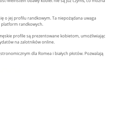
post-Weinstein obawy kobiet nie są już czymś, co można
się o jej profilu randkowym. Ta niepożądana uwaga
ch platform randkowych.
 męskie profile są prezentowane kobietom, umożliwiając
datów na zalotników online.
 gastronomicznym dla Romea i białych płotów. Pozwalają