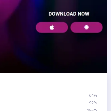
64%
92%
18-25