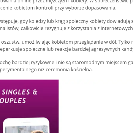
owania online przez mężczyzn i kobiety. W społeczeństwie 
ócenie kobietom kontroli przy wyborze dopasowania.
stępuje, gdy koledzy lub krąg społeczny kobiety dowiadują 
jonalistów, całkowicie rezygnuje z korzystania z internetowy
 oszustw, umożliwiając kobietom przeglądanie w dół. Tylko
erkusje społeczne lub reakcje bardziej agresywnych kandy
Są trochę bardziej ryzykowne i nie są staromodnym miejscem
ksperymentalnego niż ceremonia kościelna.