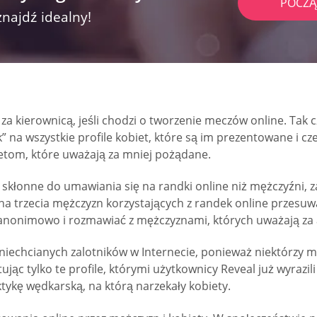
POCZĄ
znajdź idealny!
a kierownicą, jeśli chodzi o tworzenie meczów online. Tak c
 na wszystkie profile kobiet, które są im prezentowane i cz
etom, które uważają za mniej pożądane.
 skłonne do umawiania się na randki online niż mężczyźni, 
edna trzecia mężczyzn korzystających z randek online przes
anonimowo i rozmawiać z mężczyznami, których uważają za 
niechcianych zalotników w Internecie, ponieważ niektórzy m
ąc tylko te profile, którymi użytkownicy Reveal już wyrazili
ktykę wędkarską, na którą narzekały kobiety.