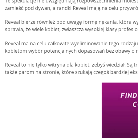
Te spekulacje nie uwzględniają rozpowszechnienia molest
zamieść pod dywan, a randki Reveal mają na celu przywr
Reveal bierze również pod uwagę formę nękania, która wy
sprawia, że wiele kobiet, zwłaszcza wysokiej klasy profes
Reveal ma na celu całkowite wyeliminowanie tego rodzaju
kobietom wybór potencjalnych dopasowań bez obawy o rep
Reveal to nie tylko witryna dla kobiet, żebyś wiedział. 
także parom na stronie, które szukają czegoś bardziej e