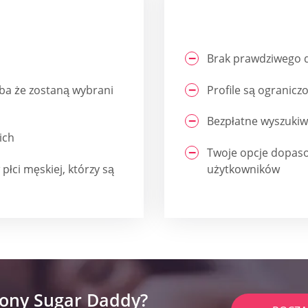
Brak prawdziwego 
yba że zostaną wybrani
Profile są ogranicz
Bezpłatne wyszukiwa
ich
Twoje opcje dopaso
łci męskiej, którzy są
użytkowników
rony Sugar Daddy?