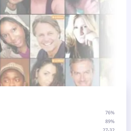
76%
89%
27-32