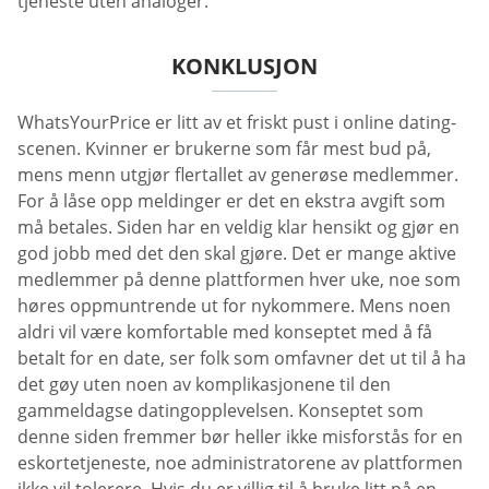
tjeneste uten analoger.
KONKLUSJON
WhatsYourPrice er litt av et friskt pust i online dating-
scenen. Kvinner er brukerne som får mest bud på,
mens menn utgjør flertallet av generøse medlemmer.
For å låse opp meldinger er det en ekstra avgift som
må betales. Siden har en veldig klar hensikt og gjør en
god jobb med det den skal gjøre. Det er mange aktive
medlemmer på denne plattformen hver uke, noe som
høres oppmuntrende ut for nykommere. Mens noen
aldri vil være komfortable med konseptet med å få
betalt for en date, ser folk som omfavner det ut til å ha
det gøy uten noen av komplikasjonene til den
gammeldagse datingopplevelsen. Konseptet som
denne siden fremmer bør heller ikke misforstås for en
eskortetjeneste, noe administratorene av plattformen