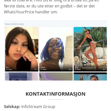
ikke vil tolerere. Hvis du er villig til å bruke litt på en
første date, er du ute etter en godbit – det er det
WhatsYourPrice handler om.
KONTAKTINFORMASJON
Selskap:
InfoStream Group