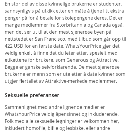
En stor del av disse kvinnelige brukerne er studenter,
sannsynligvis på utkikk etter en måte å tjene litt ekstra
penger på for å betale for skolepengene deres. Det er
mange medlemmer fra Storbritannia og Canada også,
men det ser ut til at den mest sjenerøse byen på
nettstedet er San Francisco, med tilbud som går opp til
422 USD for en første date. WhatsYourPrice gjør det
veldig enkelt å finne det du leter etter, spesielt med
etikettene for brukere, som Generous og Attractive.
Begge er ganske selvforklarende. De mest sjenerøse
brukerne er menn som er ute etter å date kvinner som
utgjør flertallet av Attraktive-merkede medlemmer.
Seksuelle preferanser
Sammenlignet med andre lignende medier er
WhatsYourPrice veldig åpensinnet og inkluderende.
Folk med alle seksuelle legninger er velkommen her,
inkludert homofile, bifile og lesbiske, eller andre