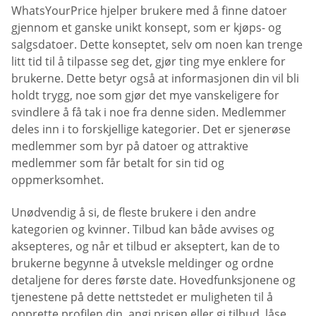
WhatsYourPrice hjelper brukere med å finne datoer
gjennom et ganske unikt konsept, som er kjøps- og
salgsdatoer. Dette konseptet, selv om noen kan trenge
litt tid til å tilpasse seg det, gjør ting mye enklere for
brukerne. Dette betyr også at informasjonen din vil bli
holdt trygg, noe som gjør det mye vanskeligere for
svindlere å få tak i noe fra denne siden. Medlemmer
deles inn i to forskjellige kategorier. Det er sjenerøse
medlemmer som byr på datoer og attraktive
medlemmer som får betalt for sin tid og
oppmerksomhet.
Unødvendig å si, de fleste brukere i den andre
kategorien og kvinner. Tilbud kan både avvises og
aksepteres, og når et tilbud er akseptert, kan de to
brukerne begynne å utveksle meldinger og ordne
detaljene for deres første date. Hovedfunksjonene og
tjenestene på dette nettstedet er muligheten til å
opprette profilen din, angi prisen eller gi tilbud, låse