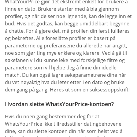
WhatYourPrice gjør det ekstremt enkelt for brukere å
finne en dato. Brukere starter med å bla gjennom
profiler, og når de ser noe lignende, kan de legge inn et
bud. Hvis det godtas, kan begge umiddelbart begynne
å chatte. For å gjøre det, må profilen din først fullføres
og bekreftes. Alle foreslåtte profiler er basert på
parameterne og preferansene du allerede har angitt,
noe som gjør ting mye enklere og klarere. Ved å gå til
søkefanen vil du kunne leke med forskjellige filtre og
parametere som vil hjelpe deg å finne din ideelle
match. Du kan også lagre søkeparametrene dine når
du vet nøyaktig hva du leter etter i en dato og bruke
dem gang på gang. Høres ut som en suksessoppskrift!
Hvordan slette WhatsYourPrice-kontoen?
Hvis du noen gang bestemmer deg for at
WhatsYourPrice ikke tilfredsstiller datingbehovene
dine, kan du slette kontoen din når som helst ved å