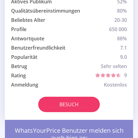
Aktives Publikum
52%
Qualitätsübereinstimmungen
80%
Beliebtes Alter
20-30
Profile
650 000
Antwortquote
88%
Benutzerfreundlichkeit
7.1
Popularität
9.0
Betrug
Sehr selten
9
Rating
Anmeldung
Kostenlos
BESUCH
WhatsYourPrice Benutzer melden sich
auch hier an: