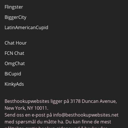
Flingster
BiggerCity
LatinAmericanCupid
Chat Hour
FCN Chat
OmgChat
BiCupid
KinkyAds
SwapFinder
Besthookupwebsites ligger på 3178 Duncan Avenue,
Together2Night
New York, NY 10011.
MyLOL
Send oss en e-post på
info@besthookupwebsites.net
med spørsmål du måtte ha. Du kan finne de mest
Swingtowns