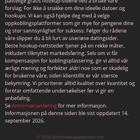
pålitelige gratis hookup-sidene ved å bruke våre
Instabang
forslag; For ikke å snakke om dine ideelle datoer og
hookups. Vi kan også hjelpe deg med å velge
oppkoblingsplattformer som gir mye for pengene dine
og stor sannsynlighet for suksess. Følger du rådene
våre slipper du å bli lurt av useriøse datingsider.
Beste hookup-nettsteder tjener på en rekke måter,
inkludert tilknyttet markedsføring. Selv om vi får
kompensasjon for koblingsplassering, gir vi alltid vår
ærlige mening og forfekter aldri noe som er skadelig
for brukerne våre, siden klienttillit er vår største
bekymring. Vi prioriterer alltid kvalitet over kvantitet og
foretar omfattende undersøkelser før vi gir en
anbefaling.
Se
Annonsøravsløring
for mer informasjon.
Informasjonen på denne siden ble sist oppdatert 14.
september 2026.
© 2026 besthookupwebsites.net