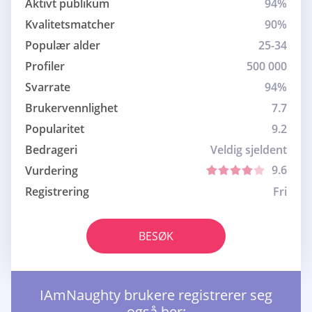
Aktivt publikum
94%
Kvalitetsmatcher
90%
Populær alder
25-34
Profiler
500 000
Svarrate
94%
Brukervennlighet
7.7
Popularitet
9.2
Bedrageri
Veldig sjeldent
9.6
Vurdering
Registrering
Fri
BESØK
IAmNaughty brukere registrerer seg
også her: