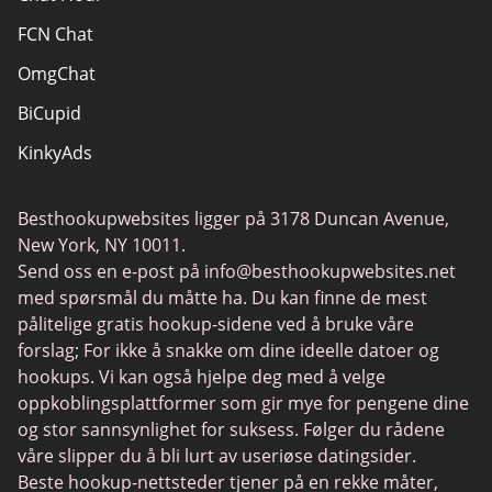
FCN Chat
OmgChat
BiCupid
KinkyAds
SwapFinder
Besthookupwebsites ligger på 3178 Duncan Avenue,
Together2Night
New York, NY 10011.
MyLOL
Send oss en e-post på
info@besthookupwebsites.net
med spørsmål du måtte ha. Du kan finne de mest
Swingtowns
pålitelige gratis hookup-sidene ved å bruke våre
Instabang
forslag; For ikke å snakke om dine ideelle datoer og
hookups. Vi kan også hjelpe deg med å velge
oppkoblingsplattformer som gir mye for pengene dine
og stor sannsynlighet for suksess. Følger du rådene
våre slipper du å bli lurt av useriøse datingsider.
Beste hookup-nettsteder tjener på en rekke måter,