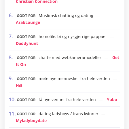
Christian Connection
Muslimsk chatting og dating
GODT FOR
ArabLounge
homofile, bi og nysgjerrige pappaer
GODT FOR
Daddyhunt
chatte med webkameramodeller
Get
GODT FOR
It On
møte nye mennesker fra hele verden
GODT FOR
Hi5
få nye venner fra hele verden
Yubo
GODT FOR
dating ladyboys / trans kvinner
GODT FOR
Myladyboydate