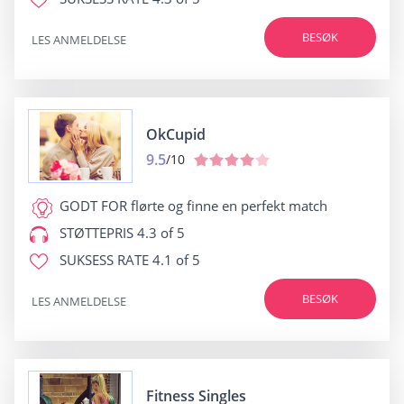
BESØK
LES ANMELDELSE
OkCupid
9.5
/10
GODT FOR
flørte og finne en perfekt match
STØTTEPRIS
4.3 of 5
SUKSESS RATE
4.1 of 5
BESØK
LES ANMELDELSE
Fitness Singles