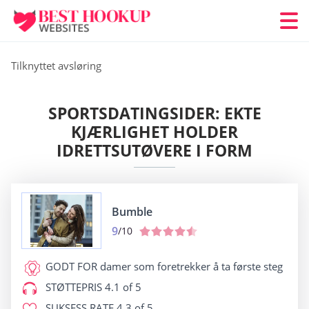
Tilknyttet avsløring
SPORTSDATINGSIDER: EKTE
KJÆRLIGHET HOLDER
IDRETTSUTØVERE I FORM
Bumble
9
/10
GODT FOR
damer som foretrekker å ta første steg
STØTTEPRIS
4.1 of 5
SUKSESS RATE
4.3 of 5