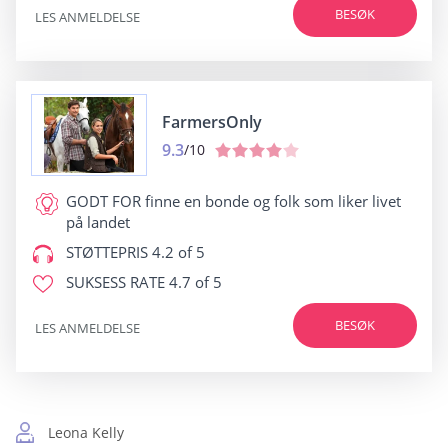
BESØK
LES ANMELDELSE
FarmersOnly
9.3
/10
GODT FOR
finne en bonde og folk som liker livet
på landet
STØTTEPRIS
4.2 of 5
SUKSESS RATE
4.7 of 5
BESØK
LES ANMELDELSE
Leona Kelly