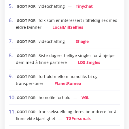
videochatting
Tinychat
GODT FOR
folk som er interessert i tilfeldig sex med
GODT FOR
eldre kvinner
LocalMilfSelfies
videochatting
Shagle
GODT FOR
Siste-dagers-hellige singler for å hjelpe
GODT FOR
dem med å finne partnere
LDS Singles
forhold mellom homofile, bi og
GODT FOR
transpersoner
PlanetRomeo
homofile forhold
VGL
GODT FOR
transseksuelle og deres beundrere for å
GODT FOR
finne ekte kjærlighet
TGPersonals