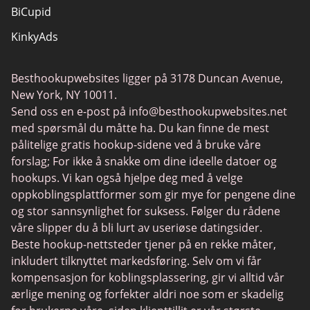
BiCupid
KinkyAds
SwapFinder
Besthookupwebsites ligger på 3178 Duncan Avenue,
Together2Night
New York, NY 10011.
MyLOL
Send oss en e-post på
info@besthookupwebsites.net
med spørsmål du måtte ha. Du kan finne de mest
Swingtowns
pålitelige gratis hookup-sidene ved å bruke våre
Instabang
forslag; For ikke å snakke om dine ideelle datoer og
hookups. Vi kan også hjelpe deg med å velge
oppkoblingsplattformer som gir mye for pengene dine
og stor sannsynlighet for suksess. Følger du rådene
våre slipper du å bli lurt av useriøse datingsider.
Beste hookup-nettsteder tjener på en rekke måter,
inkludert tilknyttet markedsføring. Selv om vi får
kompensasjon for koblingsplassering, gir vi alltid vår
ærlige mening og forfekter aldri noe som er skadelig