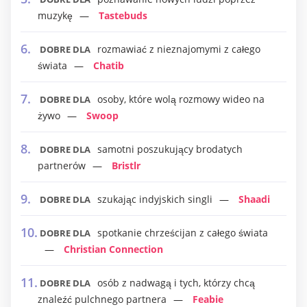
muzykę
Tastebuds
rozmawiać z nieznajomymi z całego
DOBRE DLA
świata
Chatib
osoby, które wolą rozmowy wideo na
DOBRE DLA
żywo
Swoop
samotni poszukujący brodatych
DOBRE DLA
partnerów
Bristlr
szukając indyjskich singli
Shaadi
DOBRE DLA
spotkanie chrześcijan z całego świata
DOBRE DLA
Christian Connection
osób z nadwagą i tych, którzy chcą
DOBRE DLA
znaleźć pulchnego partnera
Feabie