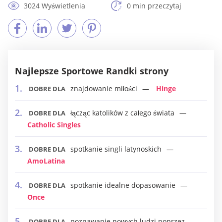
3024 Wyświetlenia
0 min przeczytaj
Najlepsze Sportowe Randki strony
znajdowanie miłości
Hinge
DOBRE DLA
łącząc katolików z całego świata
DOBRE DLA
Catholic Singles
spotkanie singli latynoskich
DOBRE DLA
AmoLatina
spotkanie idealne dopasowanie
DOBRE DLA
Once
poznawanie nowych ludzi poprzez
DOBRE DLA