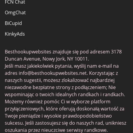
FCN Chat
OmgChat
BiCupid
KinkyAds
SwapFinder
Besthookupwebsites znajduje się pod adresem 3178
Together2Night
Duncan Avenue, Nowy Jork, NY 10011.
MyLOL
Jeśli masz jakiekolwiek pytania, wyślij nam e-mail na
adres
info@besthookupwebsites.net
. Korzystając z
Swingtowns
naszych sugestii, możesz zlokalizować najbardziej
Instabang
niezawodne bezpłatne strony z podłączeniem; Nie
wspominając o twoich idealnych randkach i randkach.
Możemy również pomóc Ci w wyborze platform
przyłączeniowych, które oferują doskonałą wartość za
Twoje pieniądze i wysokie prawdopodobieństwo
sukcesu. Jeśli zastosujesz się do naszych rad, unikniesz
oszukania przez nieuczciwe serwisy randkowe.