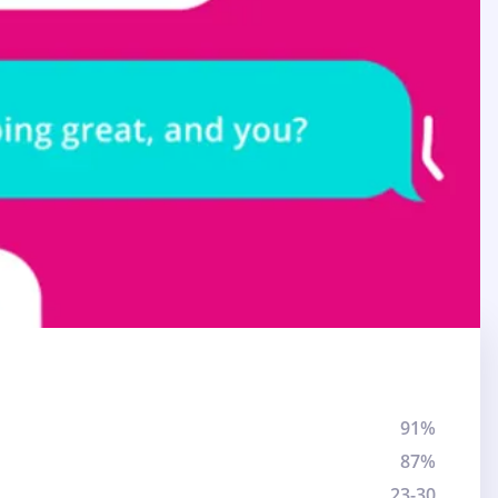
91%
87%
23-30