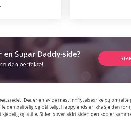
.
r en Sugar Daddy-side?
STA
inn den perfekte!
nettstedet. Det er en av de mest innflytelsesrike og omtalte
alle den pålitelig og pålitelig. Happy ends er ikke sjelden for 
dri kjedelig og stille. Siden sover aldri siden den kobler samm