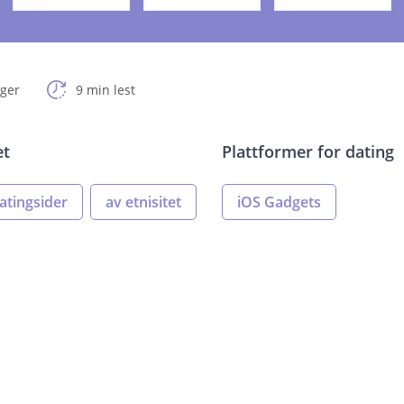
nger
9 min lest
et
Plattformer for dating
atingsider
av etnisitet
iOS Gadgets