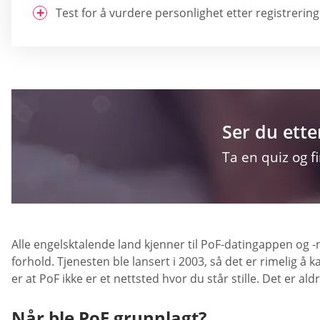
Test for å vurdere personlighet etter registrering
Ser du ette
Ta en quiz og f
Alle engelsktalende land kjenner til PoF-datingappen og -
forhold. Tjenesten ble lansert i 2003, så det er rimelig å k
er at PoF ikke er et nettsted hvor du står stille. Det er al
Når ble PoF grunnlagt?