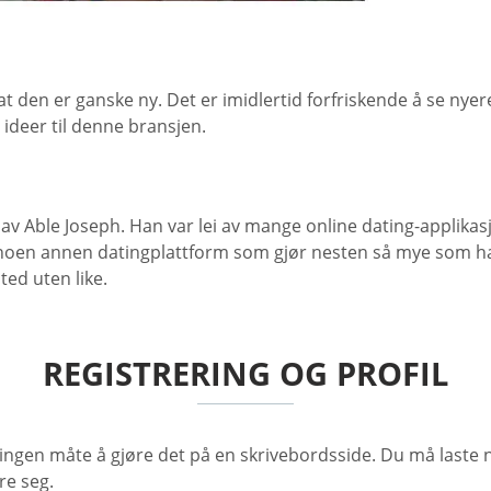
etyr at den er ganske ny. Det er imidlertid forfriskende å se
ideer til denne bransjen.
s av Able Joseph. Han var lei av mange online dating-applika
noen annen datingplattform som gjør nesten så mye som han v
ted uten like.
REGISTRERING OG PROFIL
 ingen måte å gjøre det på en skrivebordsside. Du må laste
re seg.