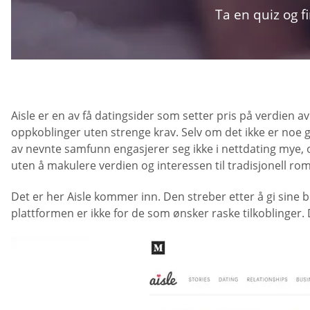
Ta en quiz og f
Aisle er en av få datingsider som setter pris på verdien a
oppkoblinger uten strenge krav. Selv om det ikke er no
av nevnte samfunn engasjerer seg ikke i nettdating mye, om
uten å makulere verdien og interessen til tradisjonell ro
Det er her Aisle kommer inn. Den streber etter å gi sine
plattformen er ikke for de som ønsker raske tilkoblinger.