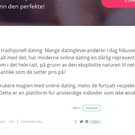
STA
inn den perfekte!
v tradisjonell dating. Mange datingleverandører i dag fokuse
e galt med det, har moderne online dating en dårlig repres
 i det hele tatt, på grunn av den eksplisitte naturen til ne
mantikk som de setter pris på?
 brukere magien med online dating, mens de fortsatt respekt
 Dette er en plattform for anstendige individer som ikke øns