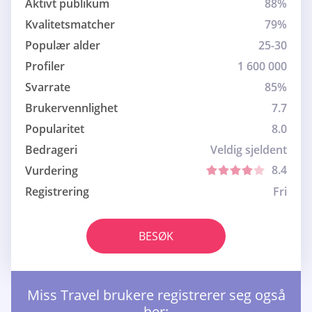
Aktivt publikum
88%
Kvalitetsmatcher
79%
Populær alder
25-30
Profiler
1 600 000
Svarrate
85%
Brukervennlighet
7.7
Popularitet
8.0
Bedrageri
Veldig sjeldent
8.4
Vurdering
Registrering
Fri
BESØK
Miss Travel brukere registrerer seg også
her: