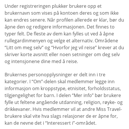
Under registreringen plukker brukere opp et
brukernavn som vises på kontoen deres og som ikke
kan endres senere. Når profilen allerede er klar, bør du
åpne den og redigere informasjonen. Det finnes to
typer felt. De fleste av dem kan fylles ut ved å åpne
rullegardinmenyen og velge et alternativ. Områdene
“Litt om meg selv” og “Hvorfor jeg vil reise” krever at du
skriver korte avsnitt eller noen setninger om deg selv
og intensjonene dine med å reise.
Brukernes personopplysninger er delt inn i tre
kategorier. I “Om”-delen skal medlemmer legge inn
informasjon om kroppstype, etnisitet, forholdsstatus,
tilgjengelighet for barn. I delen “Mer info” bør brukere
fylle ut feltene angående utdanning, religion, røyke- og
drikkevaner. Hvis medlemmer vil at andre Miss Travel-
brukere skal vite hva slags relasjoner de er åpne for,
kan de nevne det i “Interessert i”-området.