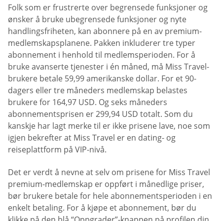
Folk som er frustrerte over begrensede funksjoner og
ønsker å bruke ubegrensede funksjoner og nyte
handlingsfriheten, kan abonnere på en av premium-
medlemskapsplanene. Pakken inkluderer tre typer
abonnement i henhold til medlemsperioden. For å
bruke avanserte tjenester i én måned, må Miss Travel-
brukere betale 59,99 amerikanske dollar. For et 90-
dagers eller tre måneders medlemskap belastes
brukere for 164,97 USD. Og seks måneders
abonnementsprisen er 299,94 USD totalt. Som du
kanskje har lagt merke til er ikke prisene lave, noe som
igjen bekrefter at Miss Travel er en dating- og
reiseplattform på VIP-nivå.
Det er verdt å nevne at selv om prisene for Miss Travel
premium-medlemskap er oppført i månedlige priser,
bør brukere betale for hele abonnementsperioden i en
enkelt betaling. For å kjøpe et abonnement, bør du
klikke på den blå “Oppgrader”-knappen på profilen din.