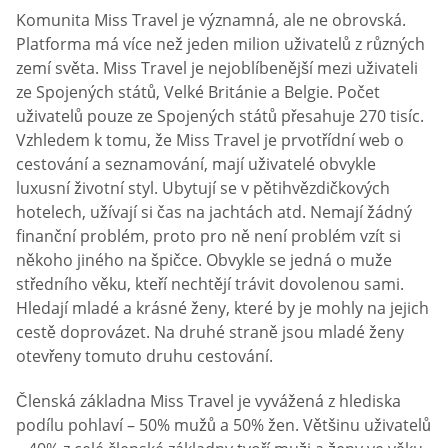
Komunita Miss Travel je významná, ale ne obrovská.
Platforma má více než jeden milion uživatelů z různých
zemí světa. Miss Travel je nejoblíbenější mezi uživateli
ze Spojených států, Velké Británie a Belgie. Počet
uživatelů pouze ze Spojených států přesahuje 270 tisíc.
Vzhledem k tomu, že Miss Travel je prvotřídní web o
cestování a seznamování, mají uživatelé obvykle
luxusní životní styl. Ubytují se v pětihvězdičkových
hotelech, užívají si čas na jachtách atd. Nemají žádný
finanční problém, proto pro ně není problém vzít si
někoho jiného na špičce. Obvykle se jedná o muže
středního věku, kteří nechtějí trávit dovolenou sami.
Hledají mladé a krásné ženy, které by je mohly na jejich
cestě doprovázet. Na druhé straně jsou mladé ženy
otevřeny tomuto druhu cestování.
Členská základna Miss Travel je vyvážená z hlediska
podílu pohlaví – 50% mužů a 50% žen. Většinu uživatelů