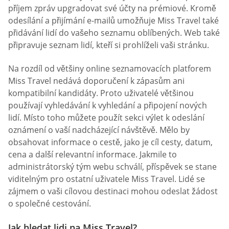
příjem zpráv upgradovat své účty na prémiové. Kromě
odesílání a přijímání e-mailů umožňuje Miss Travel také
přidávání lidí do vašeho seznamu oblíbených. Web také
připravuje seznam lidí, kteří si prohlíželi vaši stránku.
Na rozdíl od většiny online seznamovacích platforem
Miss Travel nedává doporučení k zápasům ani
kompatibilní kandidáty. Proto uživatelé většinou
používají vyhledávání k vyhledání a připojení nových
lidí. Místo toho můžete použít sekci výlet k odeslání
oznámení o vaší nadcházející návštěvě. Mělo by
obsahovat informace o cestě, jako je cíl cesty, datum,
cena a další relevantní informace. Jakmile to
administrátorský tým webu schválí, příspěvek se stane
viditelným pro ostatní uživatele Miss Travel. Lidé se
zájmem o vaši cílovou destinaci mohou odeslat žádost
o společné cestování.
Jak hledat lidi na Miss Travel?