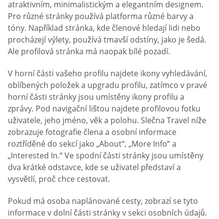
atraktivním, minimalistickým a elegantním designem.
Pro různé stránky používá platforma různé barvy a
tóny. Například stránka, kde členové hledají lidi nebo
procházejí výlety, používá tmavší odstíny, jako je šedá.
Ale profilová stránka má naopak bílé pozadí.
V horní části vašeho profilu najdete ikony vyhledávání,
oblíbených položek a upgradu profilu, zatímco v pravé
horní části stránky jsou umístěny ikony profilu a
zprávy. Pod navigační lištou najdete profilovou fotku
uživatele, jeho jméno, věk a polohu. Slečna Travel níže
zobrazuje fotografie člena a osobní informace
roztříděné do sekcí jako „About“, „More Info“ a
„Interested In.“ Ve spodní části stránky jsou umístěny
dva krátké odstavce, kde se uživatel představí a
vysvětlí, proč chce cestovat.
Pokud má osoba naplánované cesty, zobrazí se tyto
informace v dolní části stránky v sekci osobních údajů.