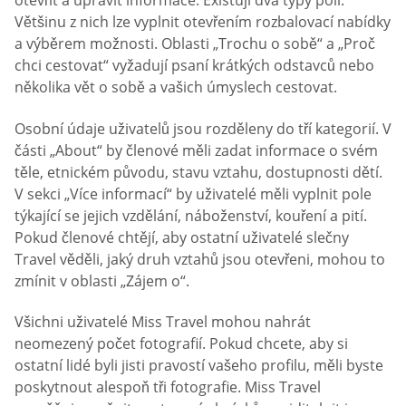
otevřít a upravit informace. Existují dva typy polí.
Většinu z nich lze vyplnit otevřením rozbalovací nabídky
a výběrem možnosti. Oblasti „Trochu o sobě“ a „Proč
chci cestovat“ vyžadují psaní krátkých odstavců nebo
několika vět o sobě a vašich úmyslech cestovat.
Osobní údaje uživatelů jsou rozděleny do tří kategorií. V
části „About“ by členové měli zadat informace o svém
těle, etnickém původu, stavu vztahu, dostupnosti dětí.
V sekci „Více informací“ by uživatelé měli vyplnit pole
týkající se jejich vzdělání, náboženství, kouření a pití.
Pokud členové chtějí, aby ostatní uživatelé slečny
Travel věděli, jaký druh vztahů jsou otevřeni, mohou to
zmínit v oblasti „Zájem o“.
Všichni uživatelé Miss Travel mohou nahrát
neomezený počet fotografií. Pokud chcete, aby si
ostatní lidé byli jisti pravostí vašeho profilu, měli byste
poskytnout alespoň tři fotografie. Miss Travel