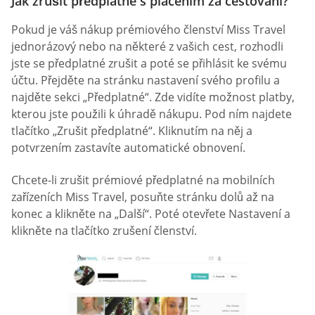
Jak zrušit předplatné s placením za cestování?
Pokud je váš nákup prémiového členství Miss Travel
jednorázový nebo na některé z vašich cest, rozhodli
jste se předplatné zrušit a poté se přihlásit ke svému
účtu. Přejděte na stránku nastavení svého profilu a
najděte sekci „Předplatné“. Zde vidíte možnost platby,
kterou jste použili k úhradě nákupu. Pod ním najdete
tlačítko „Zrušit předplatné“. Kliknutím na něj a
potvrzením zastavíte automatické obnovení.
Chcete-li zrušit prémiové předplatné na mobilních
zařízeních Miss Travel, posuňte stránku dolů až na
konec a klikněte na „Další“. Poté otevřete Nastavení a
klikněte na tlačítko zrušení členství.