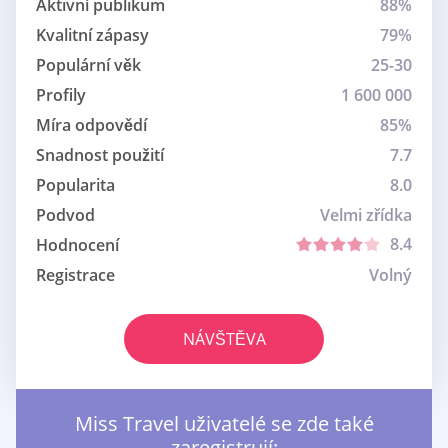
Aktivní publikum
88%
Kvalitní zápasy
79%
Populární věk
25-30
Profily
1 600 000
Míra odpovědí
85%
Snadnost použití
7.7
Popularita
8.0
Podvod
Velmi zřídka
8.4
Hodnocení
Registrace
Volný
NÁVŠTĚVA
Miss Travel uživatelé se zde také
zaregistrují: