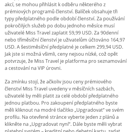
akcí, se mohou přihlásit k odběru některého z
prémiových programů členství. Balíček obsahuje tři
typy předplatného podle období členství. Za používání
pokročilých služeb po dobu jednoho měsíce musí
uživatelé Miss Travel zaplatit 59,99 USD. Za 90denní
nebo tříměsíční členství je uživatelům účtováno 164,97
USD. A šestiměsíční předplatné je celkem 299,94 USD.
Jak jste si možná všimli, ceny nejsou nízké, což opět
potvrzuje, že Miss Travel je platforma pro seznamování
a cestování na VIP úrovni.
Za zmínku stojí, že ačkoliv jsou ceny prémiového
členství Miss Travel uvedeny v měsíčních sazbách,
uživatelé by měli platit za celé období předplatného
jednou platbou. Pro zakoupení předplatného byste
měli kliknout na modré tlačítko „Upgradovat“ ve svém
profilu. Na otevřené stránce vyberte jeden z plánů a
klikněte na „Upgradovat nyní“. Dále byste měli vybrat
platební systém – kreditní nebo debetní kartu, zadat