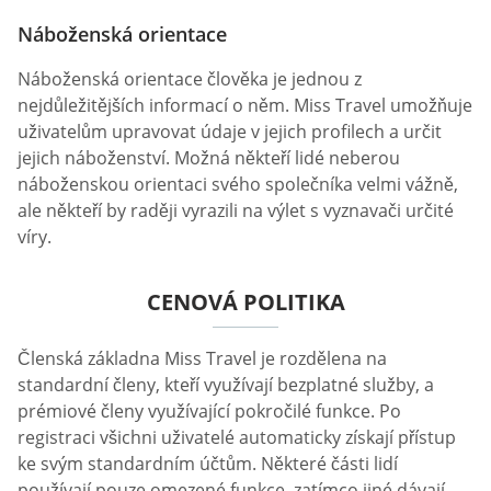
Náboženská orientace
Náboženská orientace člověka je jednou z
nejdůležitějších informací o něm. Miss Travel umožňuje
uživatelům upravovat údaje v jejich profilech a určit
jejich náboženství. Možná někteří lidé neberou
náboženskou orientaci svého společníka velmi vážně,
ale někteří by raději vyrazili na výlet s vyznavači určité
víry.
CENOVÁ POLITIKA
Členská základna Miss Travel je rozdělena na
standardní členy, kteří využívají bezplatné služby, a
prémiové členy využívající pokročilé funkce. Po
registraci všichni uživatelé automaticky získají přístup
ke svým standardním účtům. Některé části lidí
používají pouze omezené funkce, zatímco jiné dávají