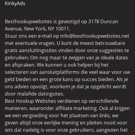
KinkyAds
SwapFinder
Besthookupwebsites is gevestigd op 3178 Duncan
Together2Night
Avenue, New York, NY 10011.
MyLOL
Stuur ons een e-mail op
info@besthookupwebsites.net
met eventuele vragen. U kunt de meest betrouwbare
Swingtowns
gratis aansluitingssites vinden door onze suggesties te
Instabang
gebruiken; Om nog maar te zwijgen van je ideale dates
en afspraken. We kunnen u ook helpen bij het
selecteren van aansluitplatforms die veel waar voor uw
geld bieden en een grote kans op succes bieden. Als je
ons advies opvolgt, voorkom je dat je opgelicht wordt
door malafide datingsites.
Best Hookup Websites verdienen op verschillende
manieren, waaronder affiliate marketing. Ook al krijgen
we een vergoeding voor het plaatsen van links, we
geven altijd onze eerlijke mening en pleiten nooit voor
iets dat nadelig is voor onze gebruikers, aangezien het