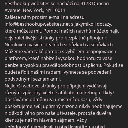
Besthookupwebsites se nachází na 3178 Duncan
MyLOL
Avenue, New York, NY 10011.
Swingtowns
Zašlete nám prosím e-mail na adresu
info@besthookupwebsites.net
s jakýmikoli dotazy,
Instabang
které můžete mít. Pomocí našich návrhů můžete najít
nejspolehlivější stránky pro bezplatné připojení;
Nemluvě o vašich ideálních schůzkách a schůzkách.
Můžeme vám také pomoci s výběrem propojovacích
platforem, které nabízejí vysokou hodnotu za vaše
peníze a vysokou pravděpodobnost úspěchu. Pokud se
budete řídit našimi radami, vyhnete se podvedení
podvodnými seznamkami.
Nejlepší webové stránky pro připojení vydělávají
různými způsoby, včetně affiliate marketingu. I když
dostáváme odměnu za umístění odkazu, vždy
poskytujeme svůj upřímný názor a nikdy neobhajujeme
nic škodlivého pro naše uživatele, protože důvěra
klientů je naším hlavním zájmem. Vždy
upřednostňujeme kvalitu před kvantitou a před