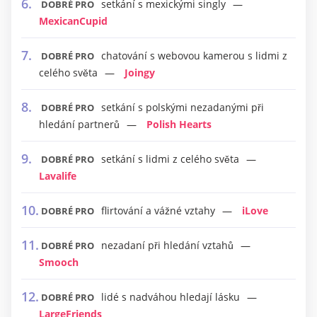
setkání s mexickými singly
DOBRÉ PRO
MexicanCupid
chatování s webovou kamerou s lidmi z
DOBRÉ PRO
celého světa
Joingy
setkání s polskými nezadanými při
DOBRÉ PRO
hledání partnerů
Polish Hearts
setkání s lidmi z celého světa
DOBRÉ PRO
Lavalife
flirtování a vážné vztahy
iLove
DOBRÉ PRO
nezadaní při hledání vztahů
DOBRÉ PRO
Smooch
lidé s nadváhou hledají lásku
DOBRÉ PRO
LargeFriends