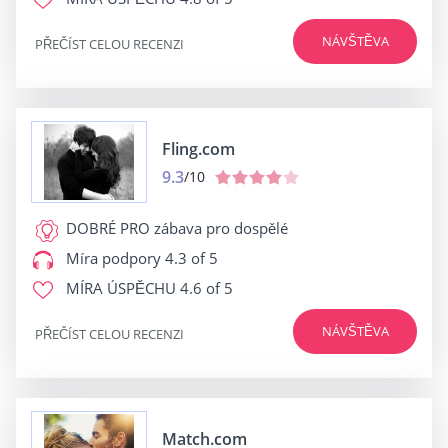
NÁVŠTĚVA
PŘEČÍST CELOU RECENZI
Fling.com
9.3
/10
DOBRÉ PRO
zábava pro dospělé
Míra podpory
4.3 of 5
MÍRA ÚSPĚCHU
4.6 of 5
NÁVŠTĚVA
PŘEČÍST CELOU RECENZI
Match.com