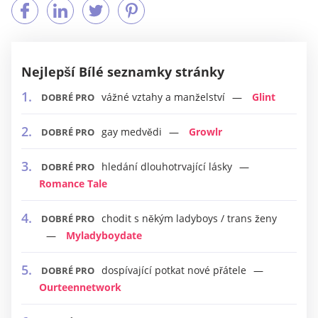
Nejlepší Bílé seznamky stránky
vážné vztahy a manželství
Glint
DOBRÉ PRO
gay medvědi
Growlr
DOBRÉ PRO
hledání dlouhotrvající lásky
DOBRÉ PRO
Romance Tale
chodit s někým ladyboys / trans ženy
DOBRÉ PRO
Myladyboydate
dospívající potkat nové přátele
DOBRÉ PRO
Ourteennetwork