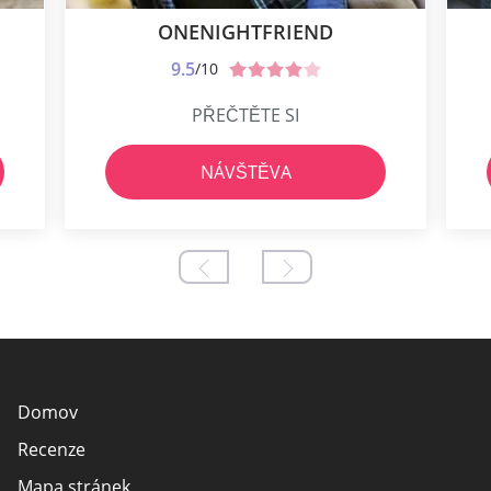
ONENIGHTFRIEND
9.5
/10
PŘEČTĚTE SI
NÁVŠTĚVA
Domov
Recenze
Mapa stránek