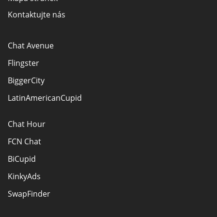
Kontaktujte nás
Chat Avenue
Flingster
BiggerCity
LatinAmericanCupid
Chat Hour
FCN Chat
BiCupid
KinkyAds
SwapFinder
Together2Night