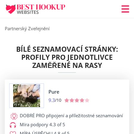
Partnerský Zveřejnění
BÍLÉ SEZNAMOVACÍ STRÁNKY:
PROFILY PRO JEDNOTLIVCE
ZAMĚŘENÉ NA RASY
Pure
9.3
/10
DOBRÉ PRO
připojení a příležitostné seznamování
Míra podpory
4.3 of 5
MÍRA ÚSPĚCHU
4.8 of 5