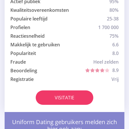
Actief publiek
95%
Kwaliteitsovereenkomsten
80%
Populaire leeftijd
25-38
Profielen
1 700 000
Reactiesnelheid
75%
Makkelijk te gebruiken
6.6
Populariteit
8.0
Fraude
Heel zelden
8.9
Beoordeling
Registratie
Vrij
VISITATIE
Uniform Dating gebruikers melden zich
hier ook aan: