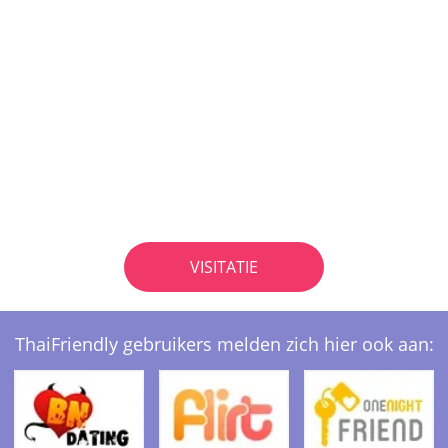
VISITATIE
ThaiFriendly gebruikers melden zich hier ook aan: