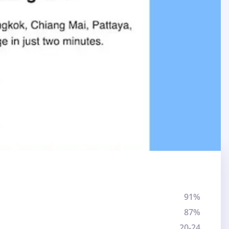
91%
87%
20-24