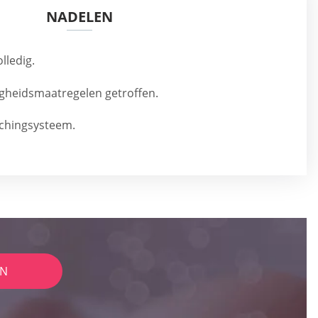
NADELEN
olledig.
iligheidsmaatregelen getroffen.
chingsysteem.
IN