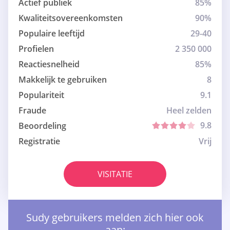
Actief publiek
85%
Kwaliteitsovereenkomsten
90%
Populaire leeftijd
29-40
Profielen
2 350 000
Reactiesnelheid
85%
Makkelijk te gebruiken
8
Populariteit
9.1
Fraude
Heel zelden
9.8
Beoordeling
Registratie
Vrij
VISITATIE
Sudy gebruikers melden zich hier ook
aan: