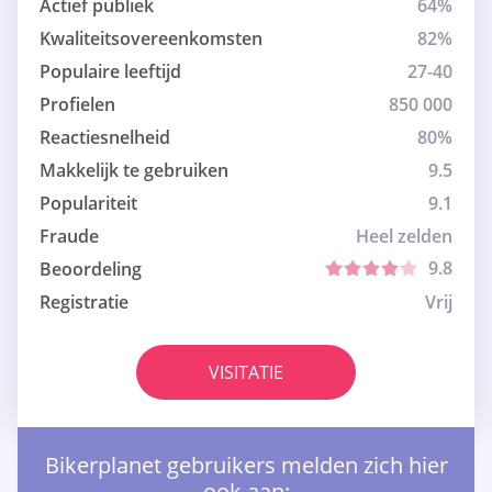
Actief publiek
64%
Kwaliteitsovereenkomsten
82%
Populaire leeftijd
27-40
Profielen
850 000
Reactiesnelheid
80%
Makkelijk te gebruiken
9.5
Populariteit
9.1
Fraude
Heel zelden
9.8
Beoordeling
Registratie
Vrij
VISITATIE
Bikerplanet gebruikers melden zich hier
ook aan: