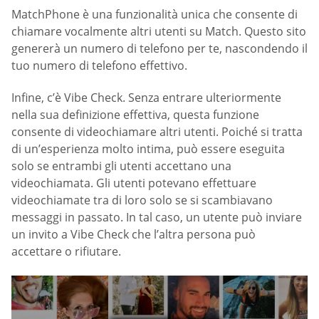
MatchPhone è una funzionalità unica che consente di
chiamare vocalmente altri utenti su Match. Questo sito
genererà un numero di telefono per te, nascondendo il
tuo numero di telefono effettivo.
Infine, c’è Vibe Check. Senza entrare ulteriormente
nella sua definizione effettiva, questa funzione
consente di videochiamare altri utenti. Poiché si tratta
di un’esperienza molto intima, può essere eseguita
solo se entrambi gli utenti accettano una
videochiamata. Gli utenti potevano effettuare
videochiamate tra di loro solo se si scambiavano
messaggi in passato. In tal caso, un utente può inviare
un invito a Vibe Check che l’altra persona può
accettare o rifiutare.