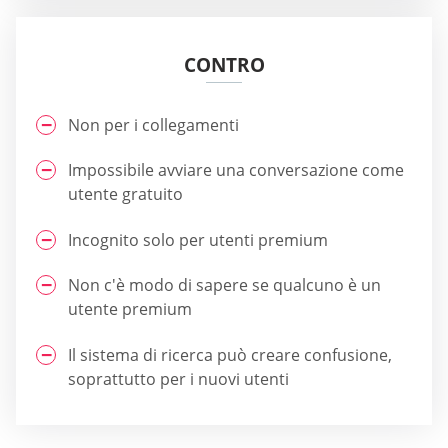
CONTRO
Non per i collegamenti
Impossibile avviare una conversazione come
utente gratuito
Incognito solo per utenti premium
Non c'è modo di sapere se qualcuno è un
utente premium
Il sistema di ricerca può creare confusione,
soprattutto per i nuovi utenti