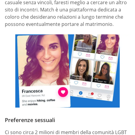
casuale senza vincoli, faresti meglio a cercare un altro
sito di incontri. Match è una piattaforma dedicata a
coloro che desiderano relazioni a lungo termine che
possono eventualmente portare al matrimonio.
Preferenze sessuali
Ci sono circa 2 milioni di membri della comunità LGBT