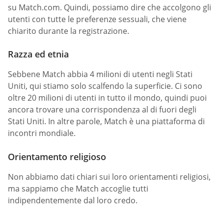
su Match.com. Quindi, possiamo dire che accolgono gli
utenti con tutte le preferenze sessuali, che viene
chiarito durante la registrazione.
Razza ed etnia
Sebbene Match abbia 4 milioni di utenti negli Stati
Uniti, qui stiamo solo scalfendo la superficie. Ci sono
oltre 20 milioni di utenti in tutto il mondo, quindi puoi
ancora trovare una corrispondenza al di fuori degli
Stati Uniti. In altre parole, Match è una piattaforma di
incontri mondiale.
Orientamento religioso
Non abbiamo dati chiari sui loro orientamenti religiosi,
ma sappiamo che Match accoglie tutti
indipendentemente dal loro credo.