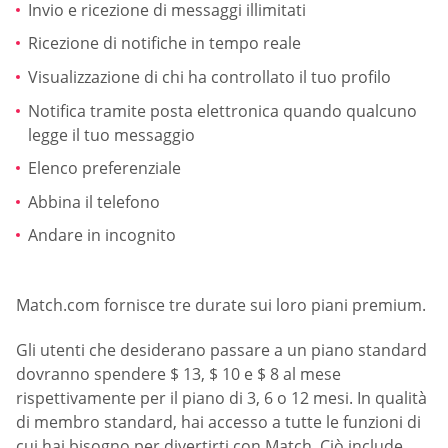
Invio e ricezione di messaggi illimitati
Ricezione di notifiche in tempo reale
Visualizzazione di chi ha controllato il tuo profilo
Notifica tramite posta elettronica quando qualcuno
legge il tuo messaggio
Elenco preferenziale
Abbina il telefono
Andare in incognito
Match.com fornisce tre durate sui loro piani premium.
Gli utenti che desiderano passare a un piano standard
dovranno spendere $ 13, $ 10 e $ 8 al mese
rispettivamente per il piano di 3, 6 o 12 mesi. In qualità
di membro standard, hai accesso a tutte le funzioni di
cui hai bisogno per divertirti con Match. Ciò include