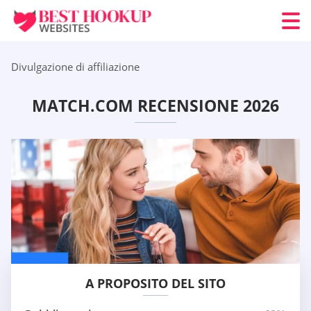
Divulgazione di affiliazione
MATCH.COM RECENSIONE 2026
A PROPOSITO DEL SITO