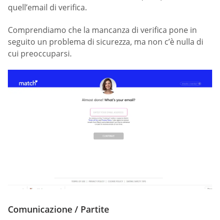
quell’email di verifica.
Comprendiamo che la mancanza di verifica pone in
seguito un problema di sicurezza, ma non c’è nulla di
cui preoccuparsi.
Comunicazione / Partite