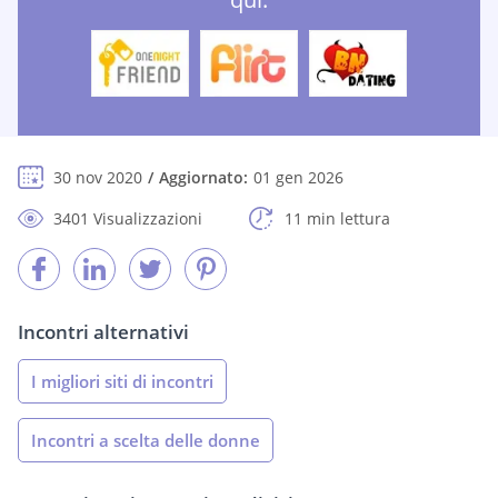
30 nov 2020
Aggiornato:
01 gen 2026
3401 Visualizzazioni
11 min lettura
Incontri alternativi
I migliori siti di incontri
Incontri a scelta delle donne