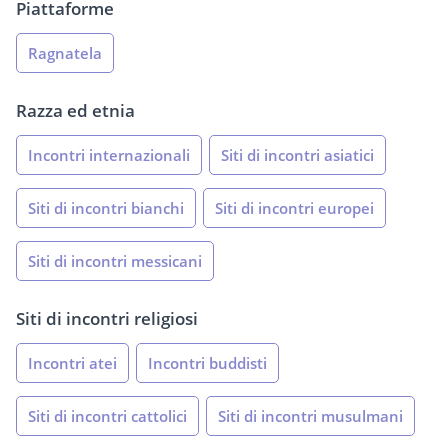
Piattaforme
Ragnatela
Razza ed etnia
Incontri internazionali
Siti di incontri asiatici
Siti di incontri bianchi
Siti di incontri europei
Siti di incontri messicani
Siti di incontri religiosi
Incontri atei
Incontri buddisti
Siti di incontri cattolici
Siti di incontri musulmani