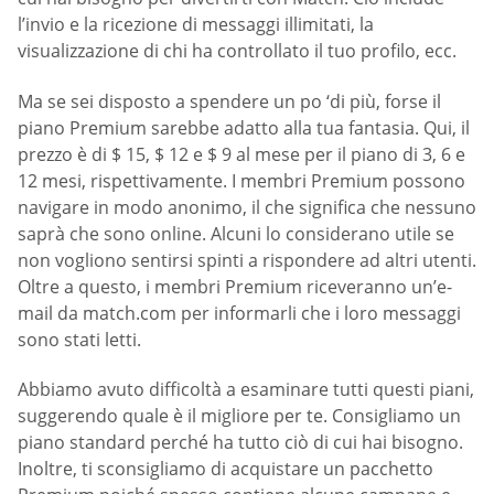
l’invio e la ricezione di messaggi illimitati, la
visualizzazione di chi ha controllato il tuo profilo, ecc.
Ma se sei disposto a spendere un po ‘di più, forse il
piano Premium sarebbe adatto alla tua fantasia. Qui, il
prezzo è di $ 15, $ 12 e $ 9 al mese per il piano di 3, 6 e
12 mesi, rispettivamente. I membri Premium possono
navigare in modo anonimo, il che significa che nessuno
saprà che sono online. Alcuni lo considerano utile se
non vogliono sentirsi spinti a rispondere ad altri utenti.
Oltre a questo, i membri Premium riceveranno un’e-
mail da match.com per informarli che i loro messaggi
sono stati letti.
Abbiamo avuto difficoltà a esaminare tutti questi piani,
suggerendo quale è il migliore per te. Consigliamo un
piano standard perché ha tutto ciò di cui hai bisogno.
Inoltre, ti sconsigliamo di acquistare un pacchetto