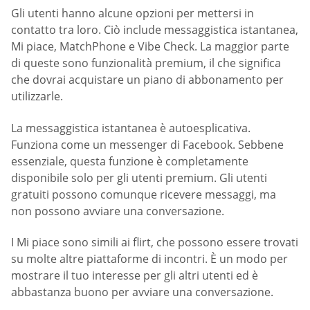
Gli utenti hanno alcune opzioni per mettersi in
contatto tra loro. Ciò include messaggistica istantanea,
Mi piace, MatchPhone e Vibe Check. La maggior parte
di queste sono funzionalità premium, il che significa
che dovrai acquistare un piano di abbonamento per
utilizzarle.
La messaggistica istantanea è autoesplicativa.
Funziona come un messenger di Facebook. Sebbene
essenziale, questa funzione è completamente
disponibile solo per gli utenti premium. Gli utenti
gratuiti possono comunque ricevere messaggi, ma
non possono avviare una conversazione.
I Mi piace sono simili ai flirt, che possono essere trovati
su molte altre piattaforme di incontri. È un modo per
mostrare il tuo interesse per gli altri utenti ed è
abbastanza buono per avviare una conversazione.