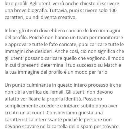
loro profili. Agli utenti verrà anche chiesto di scrivere
una breve biografia. Tuttavia, puoi scrivere solo 100
caratteri, quindi diventa creativo.
Infine, gli utenti dovrebbero caricare le loro immagini
del profilo. Poiché non hanno un team per monitorare
e approvare tutte le foto caricate, puoi caricare tutte le
immagini che desideri. Anche così, ciò non significa che
gli utenti possano caricare quello che vogliono. Il modo
in cui ti presenti determina il tuo successo su Match e
la tua immagine del profilo è un modo per farlo.
Un punto culminante in questo intero processo è che
non c’è la verifica dell’email. Gli utenti non devono
affatto verificare la propria identità. Possono
semplicemente accedere e iniziare subito dopo aver
creato un account. Consideriamo questa una
caratteristica interessante poiché le persone non
devono scavare nella cartella dello spam per trovare