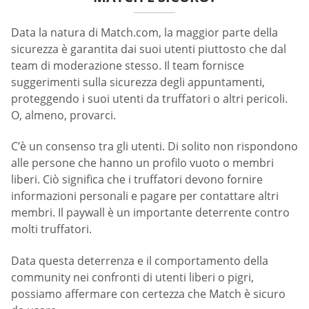
Data la natura di Match.com, la maggior parte della
sicurezza è garantita dai suoi utenti piuttosto che dal
team di moderazione stesso. Il team fornisce
suggerimenti sulla sicurezza degli appuntamenti,
proteggendo i suoi utenti da truffatori o altri pericoli.
O, almeno, provarci.
C’è un consenso tra gli utenti. Di solito non rispondono
alle persone che hanno un profilo vuoto o membri
liberi. Ciò significa che i truffatori devono fornire
informazioni personali e pagare per contattare altri
membri. Il paywall è un importante deterrente contro
molti truffatori.
Data questa deterrenza e il comportamento della
community nei confronti di utenti liberi o pigri,
possiamo affermare con certezza che Match è sicuro