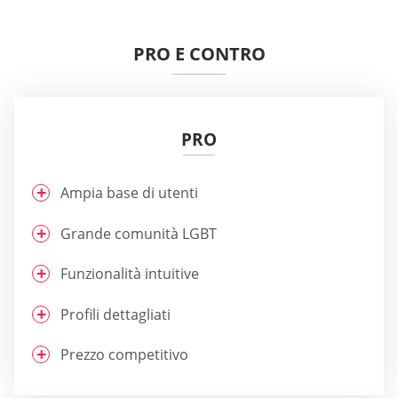
PRO E CONTRO
PRO
Ampia base di utenti
Grande comunità LGBT
Funzionalità intuitive
Profili dettagliati
Prezzo competitivo