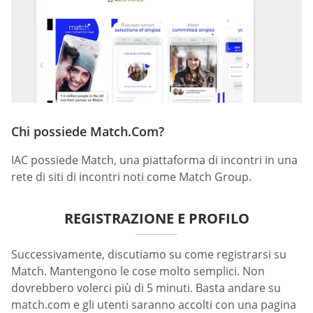
Chi possiede Match.Com?
IAC possiede Match, una piattaforma di incontri in una
rete di siti di incontri noti come Match Group.
REGISTRAZIONE E PROFILO
Successivamente, discutiamo su come registrarsi su
Match. Mantengono le cose molto semplici. Non
dovrebbero volerci più di 5 minuti. Basta andare su
match.com e gli utenti saranno accolti con una pagina