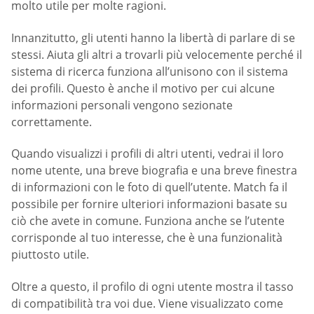
molto utile per molte ragioni.
Innanzitutto, gli utenti hanno la libertà di parlare di se
stessi. Aiuta gli altri a trovarli più velocemente perché il
sistema di ricerca funziona all’unisono con il sistema
dei profili. Questo è anche il motivo per cui alcune
informazioni personali vengono sezionate
correttamente.
Quando visualizzi i profili di altri utenti, vedrai il loro
nome utente, una breve biografia e una breve finestra
di informazioni con le foto di quell’utente. Match fa il
possibile per fornire ulteriori informazioni basate su
ciò che avete in comune. Funziona anche se l’utente
corrisponde al tuo interesse, che è una funzionalità
piuttosto utile.
Oltre a questo, il profilo di ogni utente mostra il tasso
di compatibilità tra voi due. Viene visualizzato come