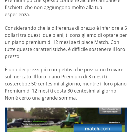
Premium poiché spesso contiene alcune campane e
fischietti che non aggiungono molto alla tua
esperienza.
Considerando che la differenza di prezzo è inferiore a 5
dollari tra questi due piani, ti consigliamo di optare per
un piano premium di 12 mesi se ti piace Match. Con
tutte queste caratteristiche, è difficile sostenere il loro
prezzo.
È uno dei prezzi più competitivi che possiamo trovare
sul mercato. Il loro piano Premium di 3 mesi ti
costerebbe 50 centesimi al giorno, mentre il loro piano
Premium di 12 mesi ti costa 30 centesimi al giorno.
Non è certo una grande somma.