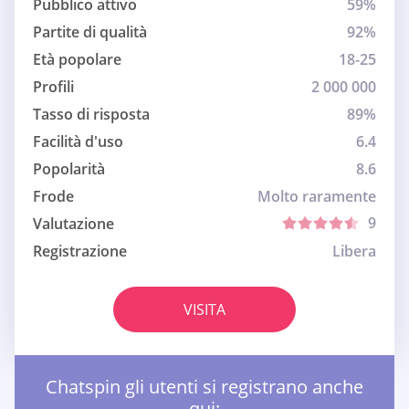
Pubblico attivo
59%
Partite di qualità
92%
Età popolare
18-25
Profili
2 000 000
Tasso di risposta
89%
Facilità d'uso
6.4
Popolarità
8.6
Frode
Molto raramente
9
Valutazione
Registrazione
Libera
VISITA
Chatspin gli utenti si registrano anche
qui: