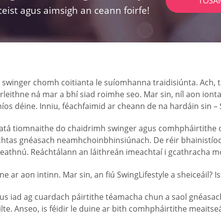
TOSA
ceist agus aimsigh an ceann foirfe!
swinger chomh coitianta le suíomhanna traidisiúnta. Ach, tá a
 forleithne ná mar a bhí siad roimhe seo. Mar sin, níl aon i
níos déine. Inniu, féachfaimid ar cheann de na hardáin sin – 
) atá tiomnaithe do chaidrimh swinger agus comhpháirtithe o
chtas gnéasach neamhchoinbhinsiúnach. De réir bhainistíocht
 leathnú. Reáchtálann an láithreán imeachtaí i gcathracha 
 ar aon intinn. Mar sin, an fiú SwingLifestyle a sheiceáil? I
us iad ag cuardach páirtithe téamacha chun a saol gnéasach a
te. Anseo, is féidir le duine ar bith comhpháirtithe meaitse