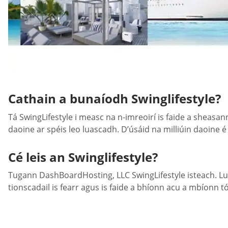
Cathain a bunaíodh Swinglifestyle?
Tá SwingLifestyle i measc na n-imreoirí is faide a sheasa
daoine ar spéis leo luascadh. D’úsáid na milliúin daoine é
Cé leis an Swinglifestyle?
Tugann DashBoardHosting, LLC SwingLifestyle isteach. Lua
tionscadail is fearr agus is faide a bhíonn acu a mbíonn t