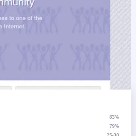
83%
79%
25-30