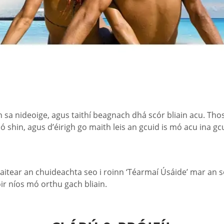
nn sa nideoige, agus taithí beagnach dhá scór bliain acu. T
 ó shin, agus d’éirigh go maith leis an gcuid is mó acu ina g
itear an chuideachta seo i roinn ‘Téarmaí Úsáide’ mar an so
óir níos mó orthu gach bliain.