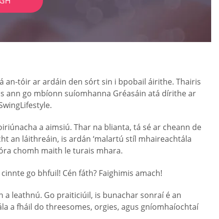
IGH
n-tóir ar ardáin den sórt sin i bpobail áirithe. Thairis
ontas ann go mbíonn suíomhanna Gréasáin atá dírithe ar
SwingLifestyle.
iriúnacha a aimsiú. Thar na blianta, tá sé ar cheann de
 an láithreáin, is ardán ‘malartú stíl mhaireachtála
móra chomh maith le turais mhara.
s cinnte go bhfuil! Cén fáth? Faighimis amach!
 leathnú. Go praiticiúil, is bunachar sonraí é an
ála a fháil do threesomes, orgies, agus gníomhaíochtaí