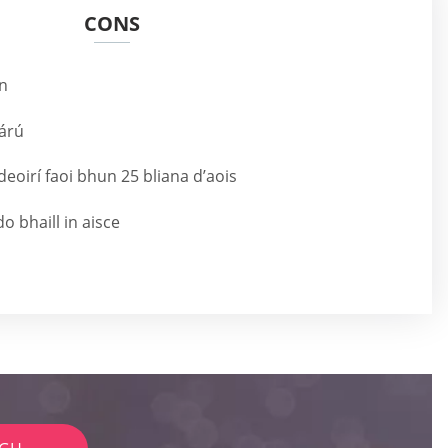
CONS
nn
árú
deoirí faoi bhun 25 bliana d’aois
do bhaill in aisce