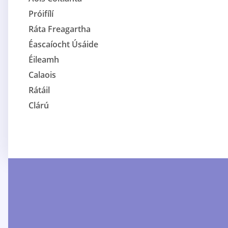
Próifílí
Ráta Freagartha
Éascaíocht Úsáide
Éileamh
Calaois
Rátáil
Clárú