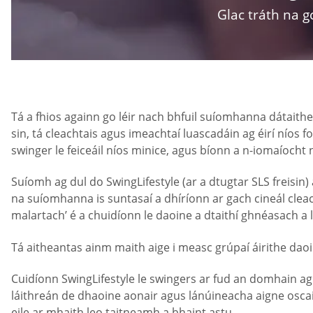
Glac tráth na g
Tá a fhios againn go léir nach bhfuil suíomhanna dátaithe 
sin, tá cleachtais agus imeachtaí luascadáin ag éirí níos
swinger le feiceáil níos minice, agus bíonn a n-iomaíocht 
Suíomh ag dul do SwingLifestyle (ar a dtugtar SLS freisin
na suíomhanna is suntasaí a dhíríonn ar gach cineál clea
malartach’ é a chuidíonn le daoine a dtaithí ghnéasach a
Tá aitheantas ainm maith aige i measc grúpaí áirithe daoine
Cuidíonn SwingLifestyle le swingers ar fud an domhain ag
láithreán de dhaoine aonair agus lánúineacha aigne oscail
eile ar mhaith leo taitneamh a bhaint astu.