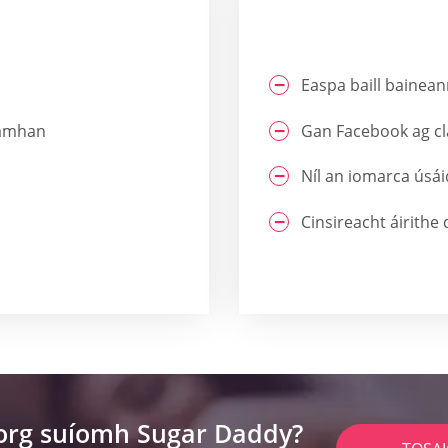
Easpa baill bainea
eamhan
Gan Facebook ag cl
Níl an iomarca úsái
Cinsireacht áirithe 
lorg suíomh Sugar Daddy?