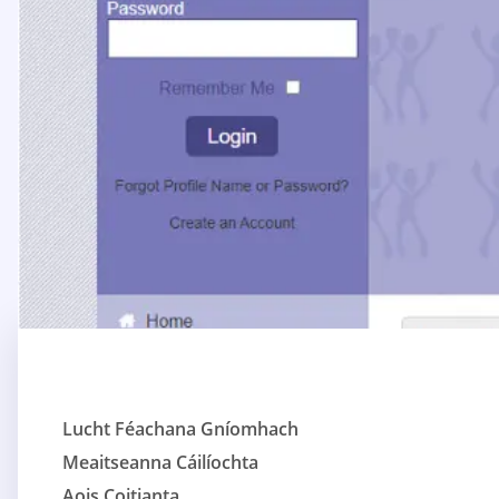
Lucht Féachana Gníomhach
Meaitseanna Cáilíochta
Aois Coitianta