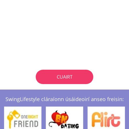
CUAIRT
SwingLifestyle cláraíonn úsáideoirí anseo freisin: