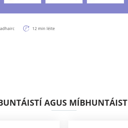
adhairc
12 min léite
BUNTÁISTÍ AGUS MÍBHUNTÁIST