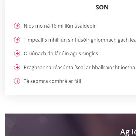
SON
Níos mó ná 16 milliún úsáideoir
Timpeall 5 mhilliún síntiúsóir gníomhach gach l
Oiriúnach do lánúin agus singles
Praghsanna réasúnta íseal ar bhallraíocht íoctha
Tá seomra comhrá ar fáil
Ag 