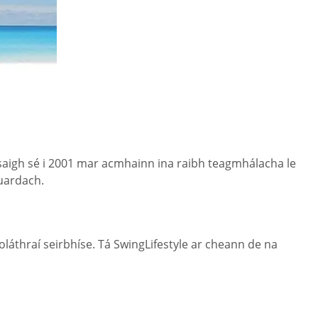
hosaigh sé i 2001 mar acmhainn ina raibh teagmhálacha le
cuardach.
láthraí seirbhíse. Tá SwingLifestyle ar cheann de na