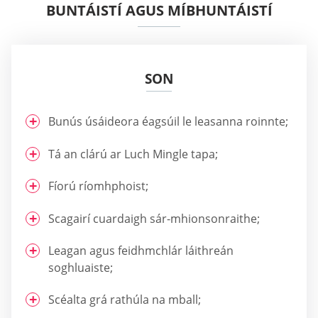
BUNTÁISTÍ AGUS MÍBHUNTÁISTÍ
SON
Bunús úsáideora éagsúil le leasanna roinnte;
Tá an clárú ar Luch Mingle tapa;
Fíorú ríomhphoist;
Scagairí cuardaigh sár-mhionsonraithe;
Leagan agus feidhmchlár láithreán
soghluaiste;
Scéalta grá rathúla na mball;