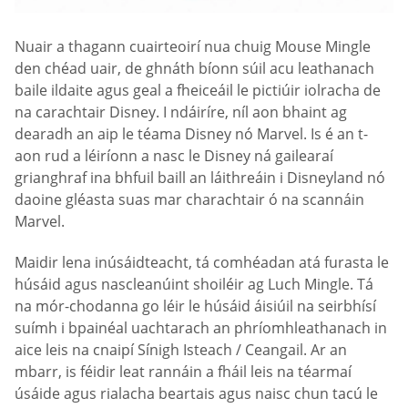
Nuair a thagann cuairteoirí nua chuig Mouse Mingle
den chéad uair, de ghnáth bíonn súil acu leathanach
baile ildaite agus geal a fheiceáil le pictiúir iolracha de
na carachtair Disney. I ndáiríre, níl aon bhaint ag
dearadh an aip le téama Disney nó Marvel. Is é an t-
aon rud a léiríonn a nasc le Disney ná gailearaí
grianghraf ina bhfuil baill an láithreáin i Disneyland nó
daoine gléasta suas mar charachtair ó na scannáin
Marvel.
Maidir lena inúsáidteacht, tá comhéadan atá furasta le
húsáid agus nascleanúint shoiléir ag Luch Mingle. Tá
na mór-chodanna go léir le húsáid áisiúil na seirbhísí
suímh i bpainéal uachtarach an phríomhleathanach in
aice leis na cnaipí Sínigh Isteach / Ceangail. Ar an
mbarr, is féidir leat rannáin a fháil leis na téarmaí
úsáide agus rialacha beartais agus naisc chun tacú le