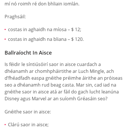
mí nó roimh ré don bhliain iomlán.
Praghsáil:
costas in aghaidh na míosa – $ 12;
costas in aghaidh na bliana – $ 120.
Ballraíocht In Aisce
Is féidir le síntiúsóirí saor in aisce cuardach a
dhéanamh ar chomhpháirtithe ar Luch Mingle, ach
d’fhéadfadh easpa gnéithe préimhe áirithe an próiseas
seo a dhéanamh rud beag casta. Mar sin, cad iad na
gnéithe saor in aisce atá ar fáil do gach lucht leanúna
Disney agus Marvel ar an suíomh Gréasáin seo?
Gnéithe saor in aisce:
Clárú saor in aisce;