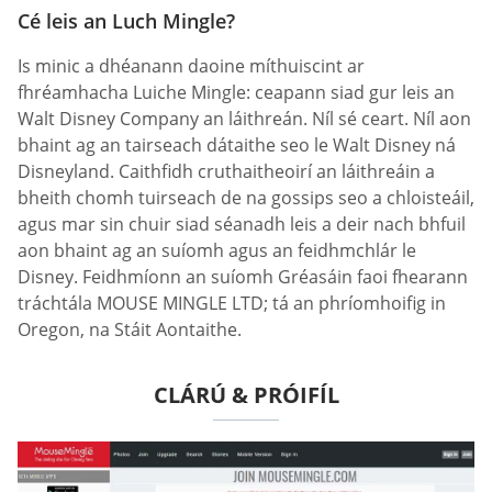
Cé leis an Luch Mingle?
Is minic a dhéanann daoine míthuiscint ar
fhréamhacha Luiche Mingle: ceapann siad gur leis an
Walt Disney Company an láithreán. Níl sé ceart. Níl aon
bhaint ag an tairseach dátaithe seo le Walt Disney ná
Disneyland. Caithfidh cruthaitheoirí an láithreáin a
bheith chomh tuirseach de na gossips seo a chloisteáil,
agus mar sin chuir siad séanadh leis a deir nach bhfuil
aon bhaint ag an suíomh agus an feidhmchlár le
Disney. Feidhmíonn an suíomh Gréasáin faoi fhearann
tráchtála MOUSE MINGLE LTD; tá an phríomhoifig in
Oregon, na Stáit Aontaithe.
CLÁRÚ & PRÓIFÍL