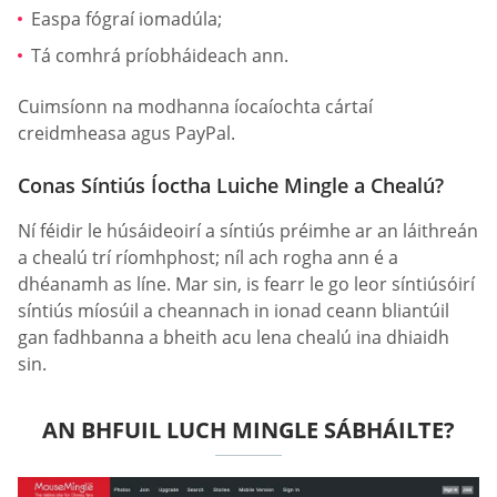
Easpa fógraí iomadúla;
Tá comhrá príobháideach ann.
Cuimsíonn na modhanna íocaíochta cártaí
creidmheasa agus PayPal.
Conas Síntiús Íoctha Luiche Mingle a Chealú?
Ní féidir le húsáideoirí a síntiús préimhe ar an láithreán
a chealú trí ríomhphost; níl ach rogha ann é a
dhéanamh as líne. Mar sin, is fearr le go leor síntiúsóirí
síntiús míosúil a cheannach in ionad ceann bliantúil
gan fadhbanna a bheith acu lena chealú ina dhiaidh
sin.
AN BHFUIL LUCH MINGLE SÁBHÁILTE?