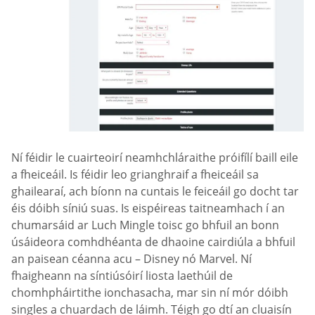
Ní féidir le cuairteoirí neamhchláraithe próifílí baill eile
a fheiceáil. Is féidir leo grianghraif a fheiceáil sa
ghailearaí, ach bíonn na cuntais le feiceáil go docht tar
éis dóibh síniú suas. Is eispéireas taitneamhach í an
chumarsáid ar Luch Mingle toisc go bhfuil an bonn
úsáideora comhdhéanta de dhaoine cairdiúla a bhfuil
an paisean céanna acu – Disney nó Marvel. Ní
fhaigheann na síntiúsóirí liosta laethúil de
chomhpháirtithe ionchasacha, mar sin ní mór dóibh
singles a chuardach de láimh. Téigh go dtí an cluaisín