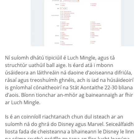
Ní suíomh dhátú tipiciúil é Luch Mingle, agus tá
struchtúr uathúil ball aige. Is éard atá i mbonn
úsáideora an láithreáin ná daoine d’aoiseanna difriúla,
rásaí agus treoshuímh ghnéis, ach is iad na húsáideoirí
is gníomhaí cónaitheoirí na Stát Aontaithe 22-30 bliana
d’aois. Bíonn tionchar an-mhór ag baineannaigh ar fhir
ar Luch Mingle.
Is é an coinníoll riachtanach chun dul isteach ar an
suíomh ná do ghrá do Disney agus Marvel. Seiceálfaidh
liosta fada de cheisteanna a bhaineann le Disney le linn
na céime cruthú próifíle go tapa an fíor-lucht leanúna