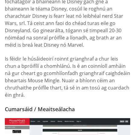
fochatagóir a bhaineann le Disney gach gné a
bhaineann le téama Disney, cosúil le roghnú an
charachtair Disney is fearr leat nó leibhéal nerd Star
Wars, srl. Tá ceist ann faoi do chéad turas eile go
Disneyland. Go ginearálta, tógann sé timpeall 20-30
nóiméad na sonraí próifíle a líonadh, ag brath ar an
méid is breá leat Disney nó Marvel.
Is féidir le húsáideoirí roinnt grianghraf a chur leis
chun a bpróifílí a chomhlánú. Is é an coinníoll amháin
ná gur cheart go gcomhlíonfadh grianghraif caighdeáin
bheartais Mouse Mingle. Nuair a bhíonn céim an
chruthaithe próifíle thart, tá sé in am tosú ag cuardach
éin ghrá.
Cumarsáid / Meaitseálacha