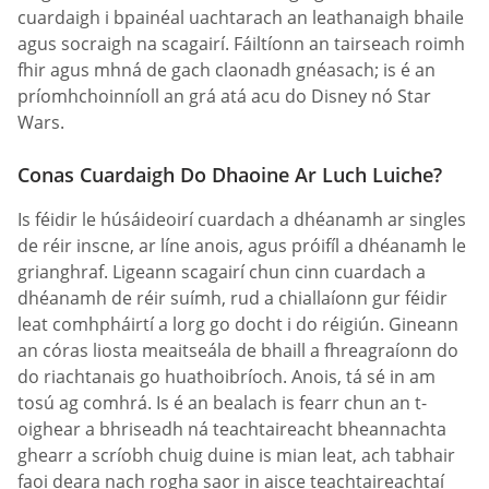
cuardaigh i bpainéal uachtarach an leathanaigh bhaile
agus socraigh na scagairí. Fáiltíonn an tairseach roimh
fhir agus mhná de gach claonadh gnéasach; is é an
príomhchoinníoll an grá atá acu do Disney nó Star
Wars.
Conas Cuardaigh Do Dhaoine Ar Luch Luiche?
Is féidir le húsáideoirí cuardach a dhéanamh ar singles
de réir inscne, ar líne anois, agus próifíl a dhéanamh le
grianghraf. Ligeann scagairí chun cinn cuardach a
dhéanamh de réir suímh, rud a chiallaíonn gur féidir
leat comhpháirtí a lorg go docht i do réigiún. Gineann
an córas liosta meaitseála de bhaill a fhreagraíonn do
do riachtanais go huathoibríoch. Anois, tá sé in am
tosú ag comhrá. Is é an bealach is fearr chun an t-
oighear a bhriseadh ná teachtaireacht bheannachta
ghearr a scríobh chuig duine is mian leat, ach tabhair
faoi deara nach rogha saor in aisce teachtaireachtaí