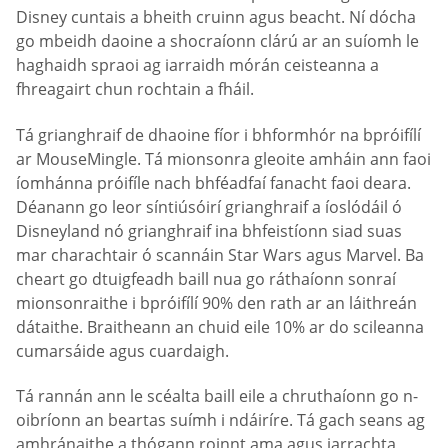
Disney cuntais a bheith cruinn agus beacht. Ní dócha
go mbeidh daoine a shocraíonn clárú ar an suíomh le
haghaidh spraoi ag iarraidh mórán ceisteanna a
fhreagairt chun rochtain a fháil.
Tá grianghraif de dhaoine fíor i bhformhór na bpróifílí
ar MouseMingle. Tá mionsonra gleoite amháin ann faoi
íomhánna próifíle nach bhféadfaí fanacht faoi deara.
Déanann go leor síntiúsóirí grianghraif a íoslódáil ó
Disneyland nó grianghraif ina bhfeistíonn siad suas
mar charachtair ó scannáin Star Wars agus Marvel. Ba
cheart go dtuigfeadh baill nua go ráthaíonn sonraí
mionsonraithe i bpróifílí 90% den rath ar an láithreán
dátaithe. Braitheann an chuid eile 10% ar do scileanna
cumarsáide agus cuardaigh.
Tá rannán ann le scéalta baill eile a chruthaíonn go n-
oibríonn an beartas suímh i ndáiríre. Tá gach seans ag
amhránaithe a thógann roinnt ama agus iarrachta