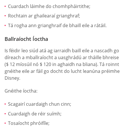
Cuardach láimhe do chomhpháirtithe;
Rochtain ar ghailearaí grianghraf;
Tá rogha ann grianghraif de bhaill eile a rátáil.
Ballraíocht Íoctha
Is féidir leo siúd atá ag iarraidh baill eile a nascadh go
díreach a mballraíocht a uasghrádú ar tháille bhreise
($ 12 míosúil nó $ 120 in aghaidh na bliana). Tá roinnt
gnéithe eile ar fáil go docht do lucht leanúna préimhe
Disney.
Gnéithe íoctha:
Scagairí cuardaigh chun cinn;
Cuardaigh de réir suímh;
Tosaíocht phróifíle;