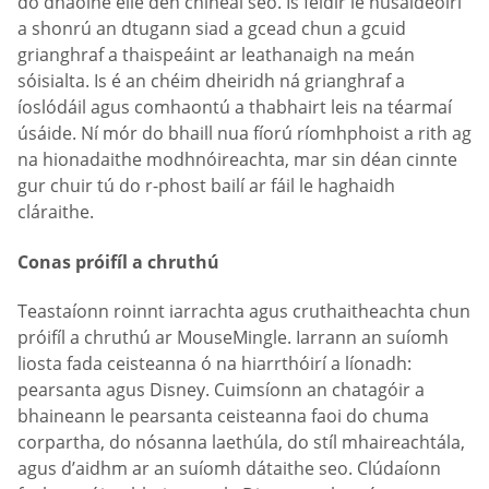
do dhaoine eile den chineál seo. Is féidir le húsáideoirí
a shonrú an dtugann siad a gcead chun a gcuid
grianghraf a thaispeáint ar leathanaigh na meán
sóisialta. Is é an chéim dheiridh ná grianghraf a
íoslódáil agus comhaontú a thabhairt leis na téarmaí
úsáide. Ní mór do bhaill nua fíorú ríomhphoist a rith ag
na hionadaithe modhnóireachta, mar sin déan cinnte
gur chuir tú do r-phost bailí ar fáil le haghaidh
cláraithe.
Conas próifíl a chruthú
Teastaíonn roinnt iarrachta agus cruthaitheachta chun
próifíl a chruthú ar MouseMingle. Iarrann an suíomh
liosta fada ceisteanna ó na hiarrthóirí a líonadh:
pearsanta agus Disney. Cuimsíonn an chatagóir a
bhaineann le pearsanta ceisteanna faoi do chuma
corpartha, do nósanna laethúla, do stíl mhaireachtála,
agus d’aidhm ar an suíomh dátaithe seo. Clúdaíonn