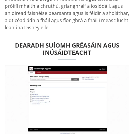
próifíl mhaith a chruthú, grianghraif a íoslódáil, agus
an oiread faisnéise pearsanta agus is féidir a sholáthar,
a dticéad ádh a fháil agus fíor-ghrá a fháil i measc lucht
leanúna Disney eile.
DEARADH SUÍOMH GRÉASÁIN AGUS
INÚSÁIDTEACHT