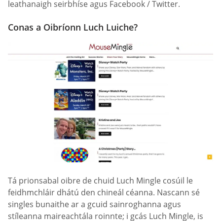
leathanaigh seirbhíse agus Facebook / Twitter.
Conas a Oibríonn Luch Luiche?
Tá prionsabal oibre de chuid Luch Mingle cosúil le
feidhmchláir dhátú den chineál céanna. Nascann sé
singles bunaithe ar a gcuid sainroghanna agus
stíleanna maireachtála roinnte; i gcás Luch Mingle, is