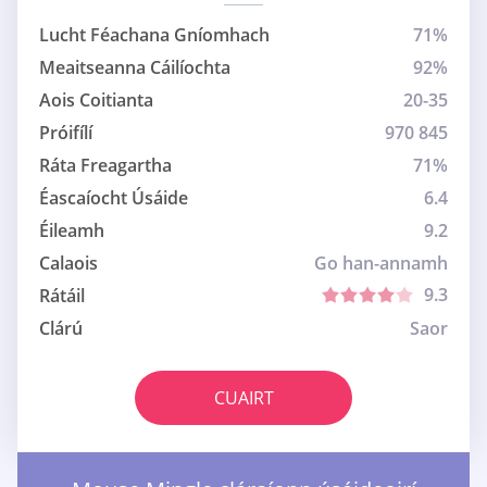
Lucht Féachana Gníomhach
71%
Meaitseanna Cáilíochta
92%
Aois Coitianta
20-35
Próifílí
970 845
Ráta Freagartha
71%
Éascaíocht Úsáide
6.4
Éileamh
9.2
Calaois
Go han-annamh
9.3
Rátáil
Clárú
Saor
CUAIRT