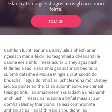
Glac tráth na gceist agus aimsigh an ceann
foirfe!
TOSAIGH
Caithfidh lucht leanúna Disney uile a bheith ar an
ngealach mar is féidir leo teagmháil a dhéanamh le
daoine eile a bhfuil meas acu ar Disney agus nach
féidir leo a saol a shamhlú gan scannáin beoite. Is
suíomh dátaithe é Mouse Mingle a cruthaíodh do
bhuachaillí agus do mhná ar lucht leanúna mór Disney
iad. Go pointe áirithe, tá an suíomh aon-de-a-chineál
toisc go bhfuil an smaoineamh cuardach a dhéanamh
ar chluichí i measc na ndaoine a bhfuil meas acu ar
domhan Disney thar cionn. Tá leas comhroinnte
amháin ag baill an láithreáin a chuidíonn leo