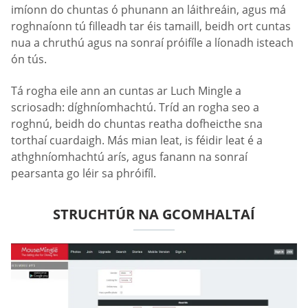
imíonn do chuntas ó phunann an láithreáin, agus má
roghnaíonn tú filleadh tar éis tamaill, beidh ort cuntas
nua a chruthú agus na sonraí próifíle a líonadh isteach
ón tús.
Tá rogha eile ann an cuntas ar Luch Mingle a
scriosadh: díghníomhachtú. Tríd an rogha seo a
roghnú, beidh do chuntas reatha dofheicthe sna
torthaí cuardaigh. Más mian leat, is féidir leat é a
athghníomhachtú arís, agus fanann na sonraí
pearsanta go léir sa phróifíl.
STRUCHTÚR NA GCOMHALTAÍ