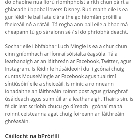
do dhaoine nua fíorú ríomhphoist a rith chun páirt a
ghlacadh i bpobal lovers Disney. Rud maith eile is ea
gur féidir le baill atá cláraithe go hiomlán próifílí a
fheiceáil nó a rátáil. Tá rogha ann ball eile a bhac má
cheapann tú go sáraíonn sé / sí do phríobháideacht.
Sochar eile i bhfabhar Luch Mingle is ea a chur chun
cinn gníomhach ar líonraí sóisialta éagsúla. Tá a
leathanaigh ar an láithreán ar Facebook, Twitter, agus
Instagram. Is féidir le húsáideoirí dul i gcónaí chuig
cuntas MouseMingle ar Facebook agus tuairimí
síntiúsóirí eile a sheiceáil. Is minic a roinneann
ionadaithe an láithreáin roinnt post agus grianghraf
úsáideach agus suimiúil ar a leathanaigh. Thairis sin, is
féidir leat scríobh chucu go díreach i gcónaí má tá
roinnt ceisteanna agat chuig foireann an láithreáin
ghréasáin.
Cáilíocht na bPróifílí