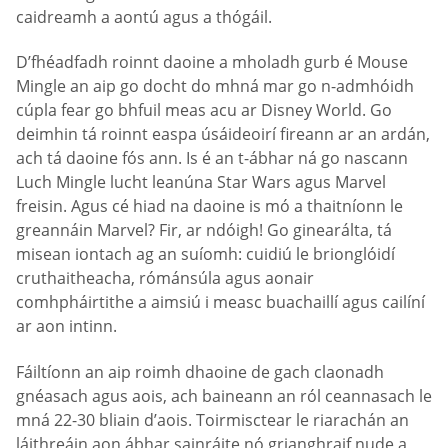
caidreamh a aontú agus a thógáil.
D’fhéadfadh roinnt daoine a mholadh gurb é Mouse
Mingle an aip go docht do mhná mar go n-admhóidh
cúpla fear go bhfuil meas acu ar Disney World. Go
deimhin tá roinnt easpa úsáideoirí fireann ar an ardán,
ach tá daoine fós ann. Is é an t-ábhar ná go nascann
Luch Mingle lucht leanúna Star Wars agus Marvel
freisin. Agus cé hiad na daoine is mó a thaitníonn le
greannáin Marvel? Fir, ar ndóigh! Go ginearálta, tá
misean iontach ag an suíomh: cuidiú le brionglóidí
cruthaitheacha, rómánsúla agus aonair
comhpháirtithe a aimsiú i measc buachaillí agus cailíní
ar aon intinn.
Fáiltíonn an aip roimh dhaoine de gach claonadh
gnéasach agus aois, ach baineann an ról ceannasach le
mná 22-30 bliain d’aois. Toirmisctear le riarachán an
láithreáin aon ábhar sainráite nó grianghraif nude a