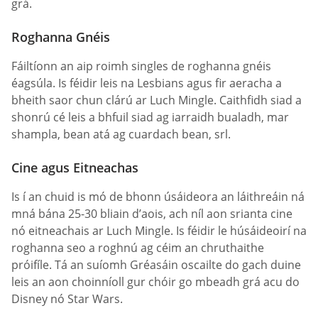
grá.
Roghanna Gnéis
Fáiltíonn an aip roimh singles de roghanna gnéis
éagsúla. Is féidir leis na Lesbians agus fir aeracha a
bheith saor chun clárú ar Luch Mingle. Caithfidh siad a
shonrú cé leis a bhfuil siad ag iarraidh bualadh, mar
shampla, bean atá ag cuardach bean, srl.
Cine agus Eitneachas
Is í an chuid is mó de bhonn úsáideora an láithreáin ná
mná bána 25-30 bliain d’aois, ach níl aon srianta cine
nó eitneachais ar Luch Mingle. Is féidir le húsáideoirí na
roghanna seo a roghnú ag céim an chruthaithe
próifíle. Tá an suíomh Gréasáin oscailte do gach duine
leis an aon choinníoll gur chóir go mbeadh grá acu do
Disney nó Star Wars.