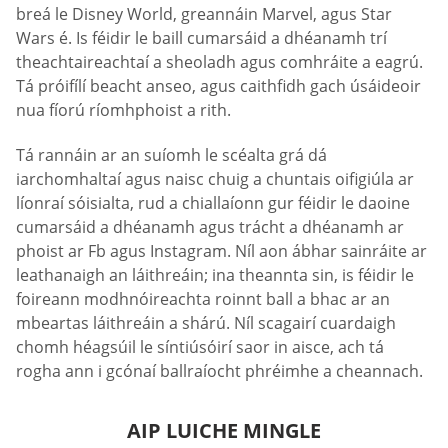
breá le Disney World, greannáin Marvel, agus Star
Wars é. Is féidir le baill cumarsáid a dhéanamh trí
theachtaireachtaí a sheoladh agus comhráite a eagrú.
Tá próifílí beacht anseo, agus caithfidh gach úsáideoir
nua fíorú ríomhphoist a rith.
Tá rannáin ar an suíomh le scéalta grá dá
iarchomhaltaí agus naisc chuig a chuntais oifigiúla ar
líonraí sóisialta, rud a chiallaíonn gur féidir le daoine
cumarsáid a dhéanamh agus trácht a dhéanamh ar
phoist ar Fb agus Instagram. Níl aon ábhar sainráite ar
leathanaigh an láithreáin; ina theannta sin, is féidir le
foireann modhnóireachta roinnt ball a bhac ar an
mbeartas láithreáin a shárú. Níl scagairí cuardaigh
chomh héagsúil le síntiúsóirí saor in aisce, ach tá
rogha ann i gcónaí ballraíocht phréimhe a cheannach.
AIP LUICHE MINGLE