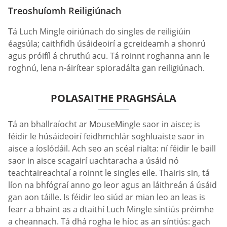
Treoshuíomh Reiligiúnach
Tá Luch Mingle oiriúnach do singles de reiligiúin
éagsúla; caithfidh úsáideoirí a gcreideamh a shonrú
agus próifíl á chruthú acu. Tá roinnt roghanna ann le
roghnú, lena n-áirítear spioradálta gan reiligiúnach.
POLASAITHE PRAGHSÁLA
Tá an bhallraíocht ar MouseMingle saor in aisce; is
féidir le húsáideoirí feidhmchlár soghluaiste saor in
aisce a íoslódáil. Ach seo an scéal rialta: ní féidir le baill
saor in aisce scagairí uachtaracha a úsáid nó
teachtaireachtaí a roinnt le singles eile. Thairis sin, tá
líon na bhfógraí anno go leor agus an láithreán á úsáid
gan aon táille. Is féidir leo siúd ar mian leo an leas is
fearr a bhaint as a dtaithí Luch Mingle síntiús préimhe
a cheannach. Tá dhá rogha le híoc as an síntiús: gach