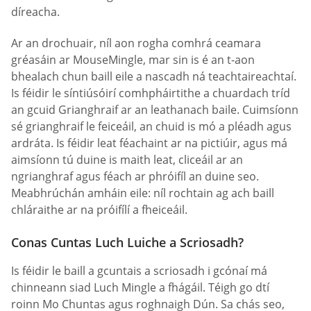
díreacha.
Ar an drochuair, níl aon rogha comhrá ceamara
gréasáin ar MouseMingle, mar sin is é an t-aon
bhealach chun baill eile a nascadh ná teachtaireachtaí.
Is féidir le síntiúsóirí comhpháirtithe a chuardach tríd
an gcuid Grianghraif ar an leathanach baile. Cuimsíonn
sé grianghraif le feiceáil, an chuid is mó a pléadh agus
ardráta. Is féidir leat féachaint ar na pictiúir, agus má
aimsíonn tú duine is maith leat, cliceáil ar an
ngrianghraf agus féach ar phróifíl an duine seo.
Meabhrúchán amháin eile: níl rochtain ag ach baill
chláraithe ar na próifílí a fheiceáil.
Conas Cuntas Luch Luiche a Scriosadh?
Is féidir le baill a gcuntais a scriosadh i gcónaí má
chinneann siad Luch Mingle a fhágáil. Téigh go dtí
roinn Mo Chuntas agus roghnaigh Dún. Sa chás seo,