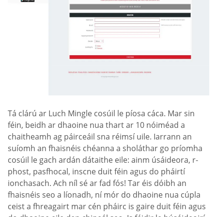
Tá clárú ar Luch Mingle cosúil le píosa cáca. Mar sin
féin, beidh ar dhaoine nua thart ar 10 nóiméad a
chaitheamh ag páirceáil sna réimsí uile. Iarrann an
suíomh an fhaisnéis chéanna a sholáthar go príomha
cosúil le gach ardán dátaithe eile: ainm úsáideora, r-
phost, pasfhocal, inscne duit féin agus do pháirtí
ionchasach. Ach níl sé ar fad fós! Tar éis dóibh an
fhaisnéis seo a líonadh, ní mór do dhaoine nua cúpla
ceist a fhreagairt mar cén pháirc is gaire duit féin agus