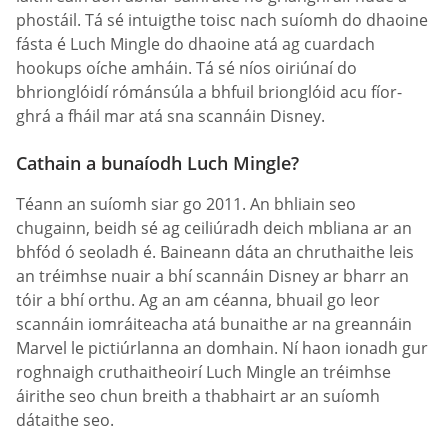
phostáil. Tá sé intuigthe toisc nach suíomh do dhaoine
fásta é Luch Mingle do dhaoine atá ag cuardach
hookups oíche amháin. Tá sé níos oiriúnaí do
bhrionglóidí rómánsúla a bhfuil brionglóid acu fíor-
ghrá a fháil mar atá sna scannáin Disney.
Cathain a bunaíodh Luch Mingle?
Téann an suíomh siar go 2011. An bhliain seo
chugainn, beidh sé ag ceiliúradh deich mbliana ar an
bhfód ó seoladh é. Baineann dáta an chruthaithe leis
an tréimhse nuair a bhí scannáin Disney ar bharr an
tóir a bhí orthu. Ag an am céanna, bhuail go leor
scannáin iomráiteacha atá bunaithe ar na greannáin
Marvel le pictiúrlanna an domhain. Ní haon ionadh gur
roghnaigh cruthaitheoirí Luch Mingle an tréimhse
áirithe seo chun breith a thabhairt ar an suíomh
dátaithe seo.