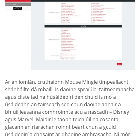
Ar an iomlán, cruthaíonn Mouse Mingle timpeallacht
shábháilte dá mbaill. Is daoine spraíúla, taitneamhacha
agus cliste iad na húsáideoirí den chuid is mó a
úsáideann an tairseach seo chun daoine aonair a
bhfuil leasanna comhroinnte acu a nascadh – Disney
agus Marvel. Maidir le taobh teicniúil na cosanta,
glacann an riarachán roinnt beart chun a gcuid
úsáideoirí a chosaint ar dhaoine amhrasacha. Ní mór