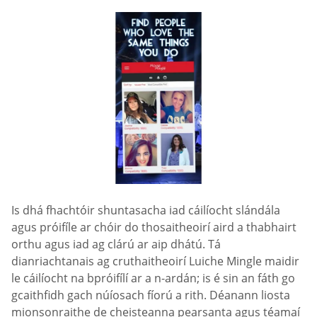
Is dhá fhachtóir shuntasacha iad cáilíocht slándála
agus próifíle ar chóir do thosaitheoirí aird a thabhairt
orthu agus iad ag clárú ar aip dhátú. Tá
dianriachtanais ag cruthaitheoirí Luiche Mingle maidir
le cáilíocht na bpróifílí ar a n-ardán; is é sin an fáth go
gcaithfidh gach núíosach fíorú a rith. Déanann liosta
mionsonraithe de cheisteanna pearsanta agus téamaí