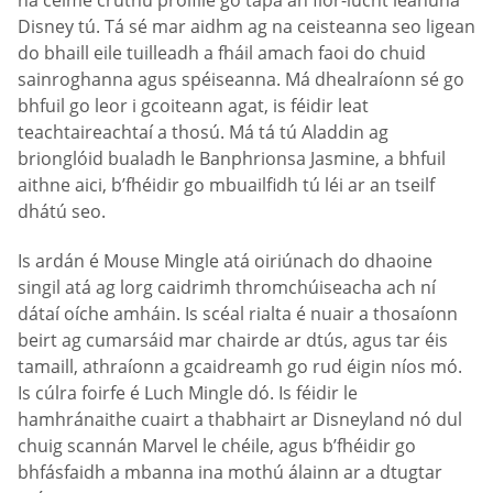
Disney tú. Tá sé mar aidhm ag na ceisteanna seo ligean
do bhaill eile tuilleadh a fháil amach faoi do chuid
sainroghanna agus spéiseanna. Má dhealraíonn sé go
bhfuil go leor i gcoiteann agat, is féidir leat
teachtaireachtaí a thosú. Má tá tú Aladdin ag
brionglóid bualadh le Banphrionsa Jasmine, a bhfuil
aithne aici, b’fhéidir go mbuailfidh tú léi ar an tseilf
dhátú seo.
Is ardán é Mouse Mingle atá oiriúnach do dhaoine
singil atá ag lorg caidrimh thromchúiseacha ach ní
dátaí oíche amháin. Is scéal rialta é nuair a thosaíonn
beirt ag cumarsáid mar chairde ar dtús, agus tar éis
tamaill, athraíonn a gcaidreamh go rud éigin níos mó.
Is cúlra foirfe é Luch Mingle dó. Is féidir le
hamhránaithe cuairt a thabhairt ar Disneyland nó dul
chuig scannán Marvel le chéile, agus b’fhéidir go
bhfásfaidh a mbanna ina mothú álainn ar a dtugtar