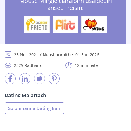
Mouse Mingle cláraíonn úsáideoirí
anseo freisin:
23 Noll 2021
Nuashonraithe:
01 Ean 2026
2529 Radhairc
12 min léite
Dating Malartach
Suíomhanna Dating Barr