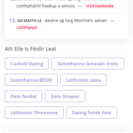
comhpháirtí hookup a aimsiú
USASexGuide
daoine ag lorg Mormons aonair
GO MAITH LE
LDSPlanet
Ailt Eile Is Féidir Leat
Cuckold Dating
Suíomhanna Gréasáin Erotic
Suíomhanna BDSM
Láithreáin casta
Dátú Nudist
Dátú Strapon
Láithreáin Threesome
Dating Fetish Foot