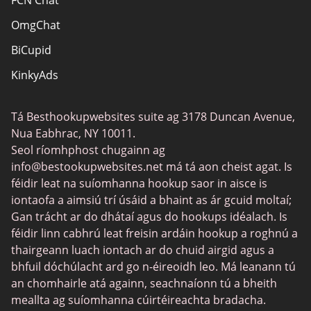
FCN Chat
OmgChat
BiCupid
KinkyAds
SwapFinder
Tá Besthookupwebsites suite ag 3178 Duncan Avenue,
Together2Night
Nua Eabhrac, NY 10011.
MyLOL
Seol ríomhphost chugainn ag
info@bestookupwebsites.net
má tá aon cheist agat. Is
Swingtowns
féidir leat na suíomhanna hookup saor in aisce is
Instabang
iontaofa a aimsiú trí úsáid a bhaint as ár gcuid moltaí;
Gan trácht ar do dhátaí agus do hookups idéalach. Is
féidir linn cabhrú leat freisin ardáin hookup a roghnú a
thairgeann luach iontach ar do chuid airgid agus a
bhfuil dóchúlacht ard go n-éireoidh leo. Má leanann tú
an chomhairle atá againn, seachnaíonn tú a bheith
meallta ag suíomhanna cúirtéireachta bradacha.