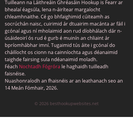
Tuilleann na Láithreáin Ghréasáin Hookup is Fearr ar
bhealaí éagsúla, lena n-áirítear margaíocht
chleamhnaithe. Cé go bhfaighimid cúiteamh as
socrúchán naisc, cuirimid ár dtuairim macánta ar fáil i
gcónaí agus ní mholaimid aon rud díobhálach dár n-
úsáideoirí ós rud é gurb é muinín an chliaint ár
bpríomhábhar imní. Tugaimid tús áite i gcónaí do
cháilíocht os cionn na cainníochta agus déanaimid
taighde fairsing sula ndéanaimid moladh.
Féach
Nochtadh Fógróra
le haghaidh tuilleadh
faisnéise.
Nuashonraíodh an fhaisnéis ar an leathanach seo an
14 Meán Fómhair, 2026.
© 2026 besthookupwebsites.net