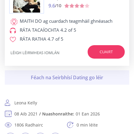
9.6
/10
MAITH DO
ag cuardach teagmháil ghnéasach
RÁTA TACAÍOCHTA
4.2 of 5
RÁTA RATHA
4.7 of 5
CUAIRT
LÉIGH LÉIRMHEAS IOMLÁN
Leona Kelly
08 Aib 2021
Nuashonraithe:
01 Ean 2026
1806 Radhairc
0 min léite