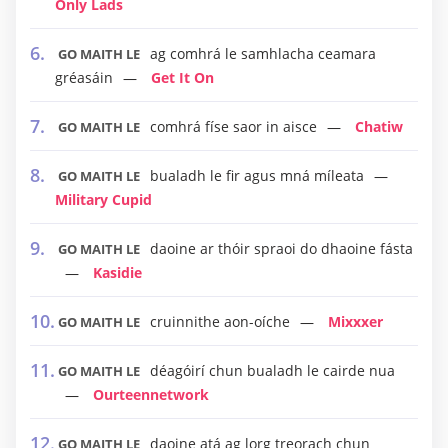
Only Lads
ag comhrá le samhlacha ceamara
GO MAITH LE
gréasáin
Get It On
comhrá físe saor in aisce
Chatiw
GO MAITH LE
bualadh le fir agus mná míleata
GO MAITH LE
Military Cupid
daoine ar thóir spraoi do dhaoine fásta
GO MAITH LE
Kasidie
cruinnithe aon-oíche
Mixxxer
GO MAITH LE
déagóirí chun bualadh le cairde nua
GO MAITH LE
Ourteennetwork
daoine atá ag lorg treorach chun
GO MAITH LE