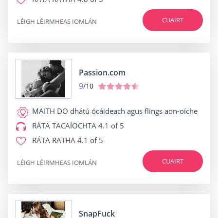
CUAIRT
LÉIGH LÉIRMHEAS IOMLÁN
Passion.com
9
/10
MAITH DO
dhátú ócáideach agus flings aon-oíche
RÁTA TACAÍOCHTA
4.1 of 5
RÁTA RATHA
4.1 of 5
CUAIRT
LÉIGH LÉIRMHEAS IOMLÁN
SnapFuck