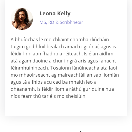
Leona Kelly
MS, RD & Scríbhneoir
A bhuíochas le mo chliaint chomhairliúcháin
tuigim go bhfuil bealach amach i gcónaí, agus is
féidir linn aon fhadhb a réiteach. Is é an aidhm
atá agam daoine a chur i ngrá arís agus fanacht
féinmhuiníneach. Tosaíonn lánúineacha atá faoi
mo mhaoirseacht ag maireachtáil an saol iomlán
agus tá a fhios acu cad ba mhaith leo a
dhéanamh. Is féidir liom a ráthú gur duine nua
níos fearr thú tar éis mo sheisiúin.