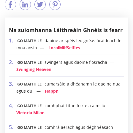
Na suiomhanna Láithreáin Ghnéis is fearr
daoine ar spéis leo gnéas ócáideach le
GO MAITH LE
mná aosta
LocalMilfSelfies
swingers agus daoine fiosracha
GO MAITH LE
Swinging Heaven
cumarsáid a dhéanamh le daoine nua
GO MAITH LE
agus dul
Happn
comhpháirtithe foirfe a aimsiú
GO MAITH LE
Victoria Milan
comhrá aerach agus déghnéasach
GO MAITH LE