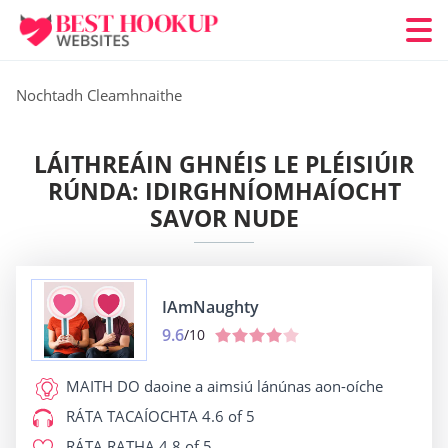
Nochtadh Cleamhnaithe
LÁITHREÁIN GHNÉIS LE PLÉISIÚIR
RÚNDA: IDIRGHNÍOMHAÍOCHT
SAVOR NUDE
IAmNaughty
9.6
/10
MAITH DO
daoine a aimsiú lánúnas aon-oíche
RÁTA TACAÍOCHTA
4.6 of 5
RÁTA RATHA
4.8 of 5