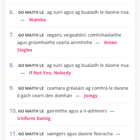
ag suirí agus ag bualadh le daoine nua
GO MAITH LE
Wamba
vegans, veigeatóirí, comhshaolaithe
GO MAITH LE
agus gníomhaithe cearta ainmhithe
Green
Singles
ag suirí agus ag bualadh le daoine nua
GO MAITH LE
If Not You, Nobody
ceamara gréasáin ag comhrá le daoine
GO MAITH LE
ó gach cearn den domhan
Joingy
gairmithe agus a n-admirers
GO MAITH LE
Uniform Dating
swingers agus daoine fiosracha
GO MAITH LE