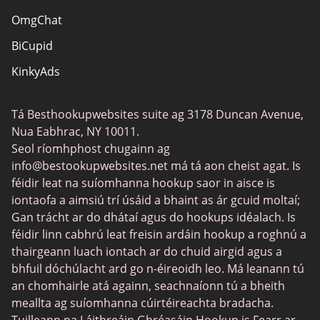
OmgChat
BiCupid
KinkyAds
SwapFinder
Tá Besthookupwebsites suite ag 3178 Duncan Avenue,
Together2Night
Nua Eabhrac, NY 10011.
MyLOL
Seol ríomhphost chugainn ag
info@bestookupwebsites.net
má tá aon cheist agat. Is
Swingtowns
féidir leat na suíomhanna hookup saor in aisce is
Instabang
iontaofa a aimsiú trí úsáid a bhaint as ár gcuid moltaí;
Gan trácht ar do dhátaí agus do hookups idéalach. Is
féidir linn cabhrú leat freisin ardáin hookup a roghnú a
thairgeann luach iontach ar do chuid airgid agus a
bhfuil dóchúlacht ard go n-éireoidh leo. Má leanann tú
an chomhairle atá againn, seachnaíonn tú a bheith
meallta ag suíomhanna cúirtéireachta bradacha.