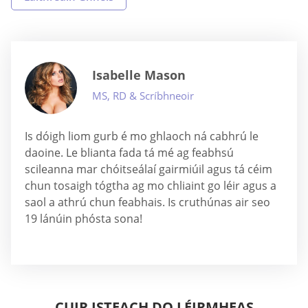
Isabelle Mason
MS, RD & Scríbhneoir
Is dóigh liom gurb é mo ghlaoch ná cabhrú le
daoine. Le blianta fada tá mé ag feabhsú
scileanna mar chóitseálaí gairmiúil agus tá céim
chun tosaigh tógtha ag mo chliaint go léir agus a
saol a athrú chun feabhais. Is cruthúnas air seo
19 lánúin phósta sona!
CUIR ISTEACH DO LÉIRMHEAS