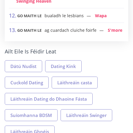
Swinging Heaven
bualadh le lesbians
Wapa
GO MAITH LE
ag cuardach cluiche foirfe
S'more
GO MAITH LE
Ailt Eile Is Féidir Leat
Dátú Nudist
Dating Kink
Cuckold Dating
Láithreáin casta
Láithreáin Dating do Dhaoine Fásta
Suíomhanna BDSM
Láithreáin Swinger
Láithreáin Ghnéis