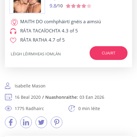
9.8
/10
MAITH DO
comhpháirtí gnéis a aimsiú
RÁTA TACAÍOCHTA
4.3 of 5
RÁTA RATHA
4.7 of 5
CUAIRT
LÉIGH LÉIRMHEAS IOMLÁN
Isabelle Mason
16 Beal 2020
Nuashonraithe:
03 Ean 2026
1775 Radhairc
0 min léite