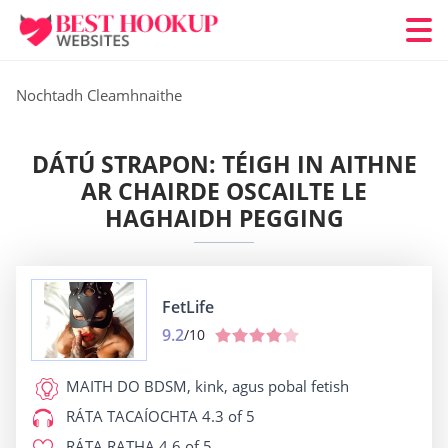
Nochtadh Cleamhnaithe
DÁTÚ STRAPON: TÉIGH IN AITHNE
AR CHAIRDE OSCAILTE LE
HAGHAIDH PEGGING
FetLife
9.2
/10
MAITH DO
BDSM, kink, agus pobal fetish
RÁTA TACAÍOCHTA
4.3 of 5
RÁTA RATHA
4.6 of 5