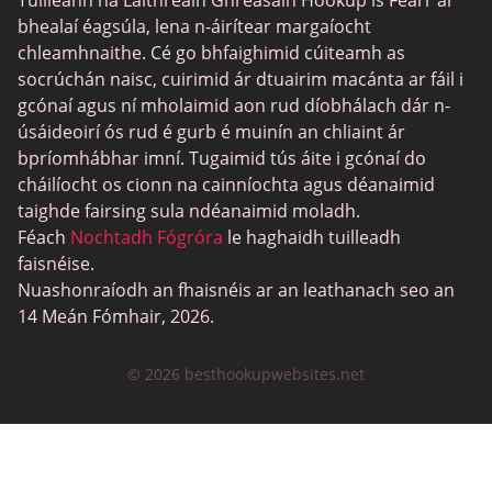
Tuilleann na Láithreáin Ghréasáin Hookup is Fearr ar
bhealaí éagsúla, lena n-áirítear margaíocht
chleamhnaithe. Cé go bhfaighimid cúiteamh as
socrúchán naisc, cuirimid ár dtuairim macánta ar fáil i
gcónaí agus ní mholaimid aon rud díobhálach dár n-
úsáideoirí ós rud é gurb é muinín an chliaint ár
bpríomhábhar imní. Tugaimid tús áite i gcónaí do
cháilíocht os cionn na cainníochta agus déanaimid
taighde fairsing sula ndéanaimid moladh.
Féach
Nochtadh Fógróra
le haghaidh tuilleadh
faisnéise.
Nuashonraíodh an fhaisnéis ar an leathanach seo an
14 Meán Fómhair, 2026.
© 2026 besthookupwebsites.net