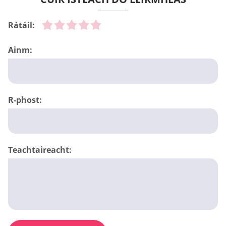
Rátáil:
Ainm:
R-phost:
Teachtaireacht: