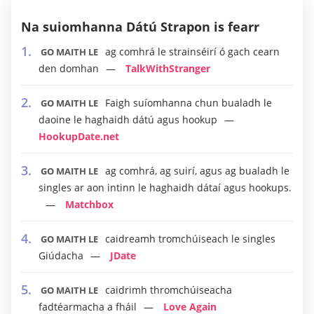
Na suiomhanna Dátú Strapon is fearr
ag comhrá le strainséirí ó gach cearn
GO MAITH LE
den domhan
TalkWithStranger
Faigh suíomhanna chun bualadh le
GO MAITH LE
daoine le haghaidh dátú agus hookup
HookupDate.net
ag comhrá, ag suirí, agus ag bualadh le
GO MAITH LE
singles ar aon intinn le haghaidh dátaí agus hookups.
Matchbox
caidreamh tromchúiseach le singles
GO MAITH LE
Giúdacha
JDate
caidrimh thromchúiseacha
GO MAITH LE
fadtéarmacha a fháil
Love Again