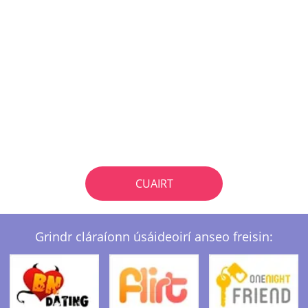
CUAIRT
Grindr cláraíonn úsáideoirí anseo freisin: