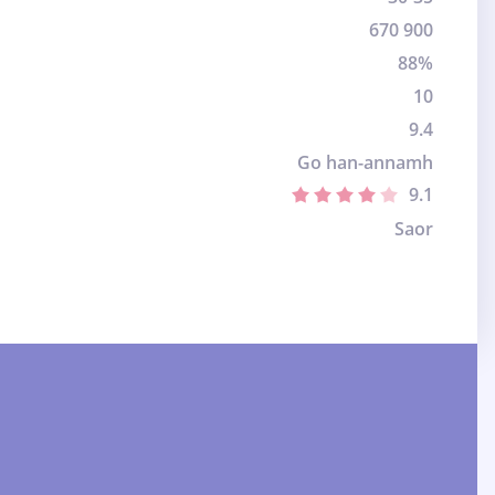
670 900
88%
10
9.4
Go han-annamh
9.1
Saor