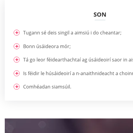
SON
Tugann sé deis singil a aimsiú i do cheantar;
Bonn úsáideora mór;
Tá go leor féidearthachtaí ag úsáideoirí saor in ai
Is féidir le húsáideoirí a n-anaithnideacht a choin
Comhéadan siamsúil.