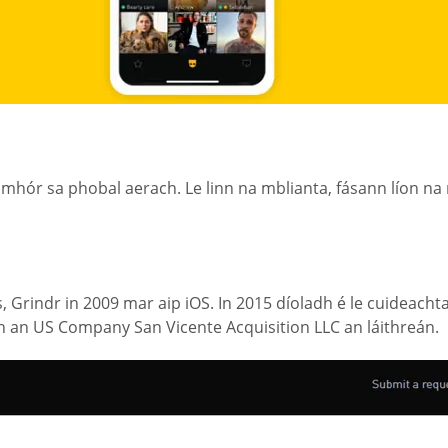
llmhór sa phobal aerach. Le linn na mblianta, fásann líon na 
s, Grindr in 2009 mar aip iOS. In 2015 díoladh é le cuideach
dh an US Company San Vicente Acquisition LLC an láithreán.