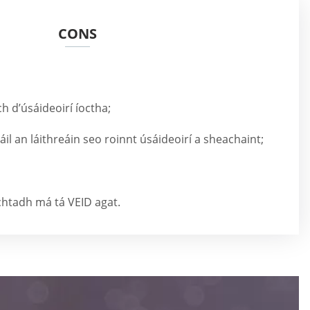
CONS
ch d’úsáideoirí íoctha;
il an láithreáin seo roinnt úsáideoirí a sheachaint;
chtadh má tá VEID agat.