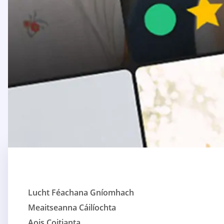
Lucht Féachana Gníomhach
Meaitseanna Cáilíochta
Aois Coitianta