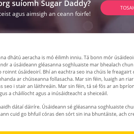
lorg suíomh Sugar Daddy?
TOSA
ceist agus aimsigh an ceann foirfe!
a dhátú aeracha is mó éilimh inniu. Tá bonn mór úsáideoirí
dr a úsáideann gléasanna soghluaiste mar bhealach chun úsá
 roinnt úsáideoirí. Bhí an eachtra seo ina chúis le freagair
mhanda ar chúiseanna follasacha. Mar sin féin, luaigh an ria
s seo i stair an láithreáin. Mar sin féin, tá sé fós ar an bp
gus a cháilíocht agus a inúsáidteacht a sheiceáil.
idh dátaí dáiríre. Úsáideann sé gléasanna soghluaiste chun 
ann cuid go bhfuil córas den sórt sin ina bhuntáiste, ach creid