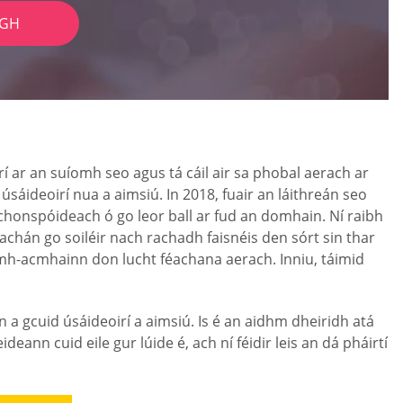
IGH
 ar an suíomh seo agus tá cáil air sa phobal aerach ar
ideoirí nua a aimsiú. In 2018, fuair an láithreán seo
t chonspóideach ó go leor ball ar fud an domhain. Ní raibh
rachán go soiléir nach rachadh faisnéis den sórt sin thar
ríomh-acmhainn don lucht féachana aerach. Inniu, táimid
a gcuid úsáideoirí a aimsiú. Is é an aidhm dheiridh atá
eann cuid eile gur lúide é, ach ní féidir leis an dá pháirtí