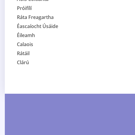
Próifílí
Ráta Freagartha
Éascaíocht Úsáide
Éileamh
Calaois
Rátáil
Clárú