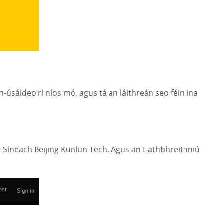
n-úsáideoirí níos mó, agus tá an láithreán seo féin ina
ta Síneach Beijing Kunlun Tech. Agus an t-athbhreithniú