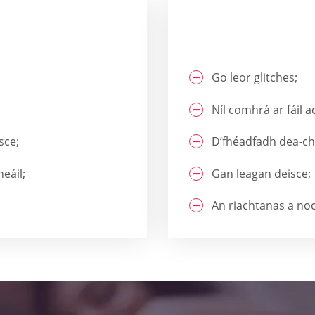
Go leor glitches;
Níl comhrá ar fáil a
sce;
D’fhéadfadh dea-chá
neáil;
Gan leagan deisce;
An riachtanas a no