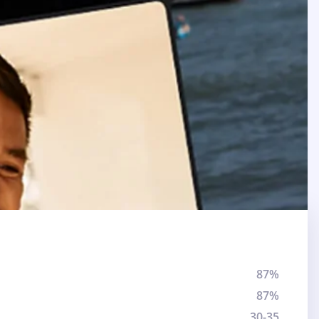
87%
87%
30-35