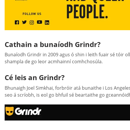
Cathain a bunaíodh Grindr?
Bunaíodh Grindr in 2009 agus ó shin i leith fuair sé tóir o
shampla de go leor acmhainní comhchosúla.
Cé leis an Grindr?
Bhunaigh Joel Simkhai, forbróir atá bunaithe i Los Angele
seo á scríobh, is eol go bhfuil sé beartaithe go gceannói