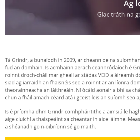
Ag 
Glac tráth na g
Tá Grindr, a bunaíodh in 2009, ar cheann de na suíomhann
fud an domhain. Is acmhainn aerach ceannródaíoch é Grin
roinnt droch-cháil mar gheall ar stádas VEID a áireamh do
siad ag iarraidh an fhaisnéis seo a roinnt ar an líonra do
theorainneacha an láithreáin. Ní ócáid aonair a bhí sa chá
chun a fháil amach céard atá i gceist leis an suíomh seo a
Is é príomhaidhm Grindr comhpháirtithe a aimsiú le hagha
aige cluichí a thaispeáint sa cheantar in aice láimhe. Meas
a shéanadh go n-oibríonn sé go maith.