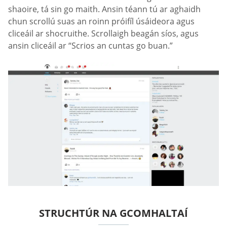
shaoire, tá sin go maith. Ansin téann tú ar aghaidh
chun scrollú suas an roinn próifíl úsáideora agus
cliceáil ar shocruithe. Scrollaigh beagán síos, agus
ansin cliceáil ar “Scrios an cuntas go buan.”
STRUCHTÚR NA GCOMHALTAÍ