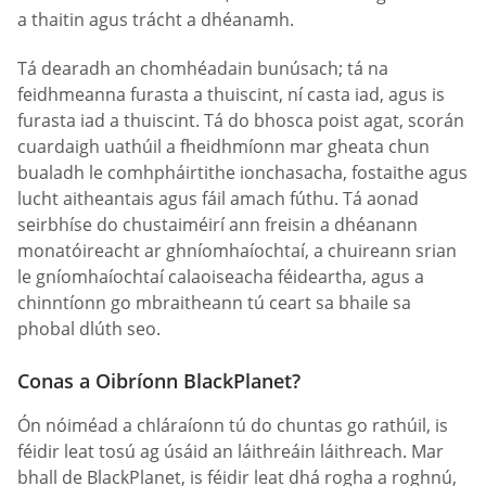
a thaitin agus trácht a dhéanamh.
Tá dearadh an chomhéadain bunúsach; tá na
feidhmeanna furasta a thuiscint, ní casta iad, agus is
furasta iad a thuiscint. Tá do bhosca poist agat, scorán
cuardaigh uathúil a fheidhmíonn mar gheata chun
bualadh le comhpháirtithe ionchasacha, fostaithe agus
lucht aitheantais agus fáil amach fúthu. Tá aonad
seirbhíse do chustaiméirí ann freisin a dhéanann
monatóireacht ar ghníomhaíochtaí, a chuireann srian
le gníomhaíochtaí calaoiseacha féideartha, agus a
chinntíonn go mbraitheann tú ceart sa bhaile sa
phobal dlúth seo.
Conas a Oibríonn BlackPlanet?
Ón nóiméad a chláraíonn tú do chuntas go rathúil, is
féidir leat tosú ag úsáid an láithreáin láithreach. Mar
bhall de BlackPlanet, is féidir leat dhá rogha a roghnú,