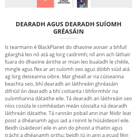
DEARADH AGUS DEARADH SUÍOMH
GRÉASÁIN
Is tearmann é BlackPlanet do dhaoine aonair a bhfuil
géarghá leo nó atá ag lorg caidrimh; níl ann ach láthair
fuara do dhaoine áirithe ar mian leo bualadh le chéile,
mingle agus flex ar an suíomh seo agus dóibh siúd atá
ag lorg deiseanna oibre. Mar gheall ar na cúiseanna
beachta seo, bhí dearadh an láithreáin ghréasáin
difriúil ón dearadh a bhí coitianta i bhformhór na
suíomhanna dátaithe eile. Tá dearadh an láithreáin seo
níos cosúla le comhéadan meán sóisialta ná dearadh
láithreán dátaithe. Tá rannán pobail ann inar féidir leat
poist a dhéanamh agus iad a roinnt le húsáideoirí eile.
Beidh úsáideoirí eile in ann do phoist a thaitin agus
trácht a dhéanamh orthu; beidh tú in ann a gcuid féin