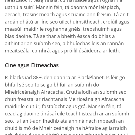
héascaíocht teagmhála, cumarsáide agus roghanna
uathúla suirí. Mar sin féin, tá daonra mór leispiach,
aerach, trasinscneach agus scuaine ann freisin. Tá an t-
ardán dhátú ar líne seo uilechuimsitheach, croíúil agus
measúil maidir le roghanna gnéis, treoshuímh agus
blas daoine. Tá sé thar a bheith éasca do bhlas a
aithint ar an suíomh seo, a bhuíochas leis an rannán
meaitseála, comhrá, agus próifíl úsáideora ar leith.
Cine agus Eitneachas
Is blacks iad 88% den daonra ar BlackPlanet. Is léir go
bhfuil sé seo toisc go bhfuil an suíomh do
Mheiriceánaigh Afracacha. Cruthaíodh an suíomh seo
chun freastal ar riachtanais Meiriceánaigh Afracacha
maidir le cultúr, fostaíocht agus grá. Mar sin féin, tá
cead ag daoine ó rásaí eile teacht isteach ar an suíomh
seo. Is í an t-aon fhadhb atá ann ná nach mbeadh an
chuid is mó de Mheiriceánaigh na hAfraice ag iarraidh