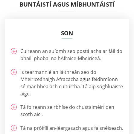
BUNTÁISTÍ AGUS MÍBHUNTÁISTÍ
SON
Cuireann an suíomh seo postálacha ar fáil do
bhaill phobal na hAfraice-Mheiriceá.
Is tearmann é an láithreán seo do
Mheiriceánaigh Afracacha agus feidhmíonn
sé mar bhealach cultúrtha. Tá aip soghluaiste
aige.
Tá foireann seirbhíse do chustaiméirí den
scoth aici.
Tá na próifílí an-léargasach agus faisnéiseach.