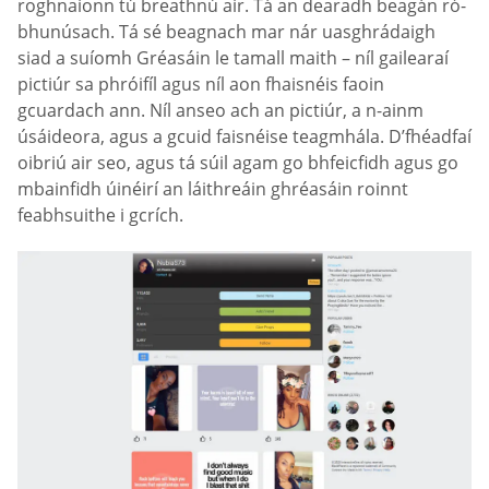
roghnaíonn tú breathnú air. Tá an dearadh beagán ró-
bhunúsach. Tá sé beagnach mar nár uasghrádaigh
siad a suíomh Gréasáin le tamall maith – níl gailearaí
pictiúr sa phróifíl agus níl aon fhaisnéis faoin
gcuardach ann. Níl anseo ach an pictiúr, a n-ainm
úsáideora, agus a gcuid faisnéise teagmhála. D’fhéadfaí
oibriú air seo, agus tá súil agam go bhfeicfidh agus go
mbainfidh úinéirí an láithreáin ghréasáin roinnt
feabhsuithe i gcrích.