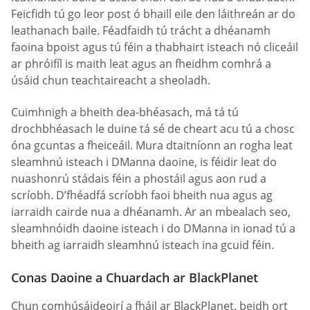
Feicfidh tú go leor post ó bhaill eile den láithreán ar do
leathanach baile. Féadfaidh tú trácht a dhéanamh
faoina bpoist agus tú féin a thabhairt isteach nó cliceáil
ar phróifíl is maith leat agus an fheidhm comhrá a
úsáid chun teachtaireacht a sheoladh.
Cuimhnigh a bheith dea-bhéasach, má tá tú
drochbhéasach le duine tá sé de cheart acu tú a chosc
óna gcuntas a fheiceáil. Mura dtaitníonn an rogha leat
sleamhnú isteach i DManna daoine, is féidir leat do
nuashonrú stádais féin a phostáil agus aon rud a
scríobh. D’fhéadfá scríobh faoi bheith nua agus ag
iarraidh cairde nua a dhéanamh. Ar an mbealach seo,
sleamhnóidh daoine isteach i do DManna in ionad tú a
bheith ag iarraidh sleamhnú isteach ina gcuid féin.
Conas Daoine a Chuardach ar BlackPlanet
Chun comhúsáideoirí a fháil ar BlackPlanet, beidh ort