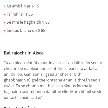
Mí amháin ar $ 15
Trí mhí ar $ 35
Sé mhí le haghaidh $ 65
Síntiús bliana do $ 88
Ballraíocht In Aisce
Tá an plean síntiúis saor in aisce ar an láithreán seo ar
cheann de na pleananna síntiúis is fearr atá ar fáil ar
an idirlíon. Gan aon airgead ar chor ar bith,
gheobhaidh tú gnéithe iontacha ar an láithreán seo a
úsáid. Tá sé chomh maith leis an síntiús íoctha le
haghaidh suíomhanna dátaithe eile. Mura bhfuil sé sin
iontach, ansin cad é?