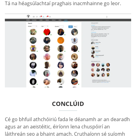
Tá na héagsúlachtaí praghais inacmhainne go leor.
CONCLÚID
Cé go bhfuil athchóiriú fada le déanamh ar an dearadh
agus ar an aeistéitic, éiríonn lena chuspóirí an
láithreán seo a bhaint amach. Cruthaíonn sé suíomh