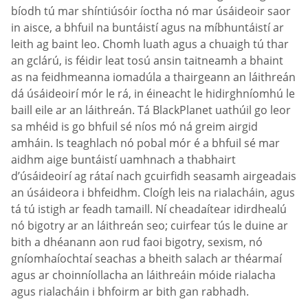
bíodh tú mar shíntiúsóir íoctha nó mar úsáideoir saor
in aisce, a bhfuil na buntáistí agus na míbhuntáistí ar
leith ag baint leo. Chomh luath agus a chuaigh tú thar
an gclárú, is féidir leat tosú ansin taitneamh a bhaint
as na feidhmeanna iomadúla a thairgeann an láithreán
dá úsáideoirí mór le rá, in éineacht le hidirghníomhú le
baill eile ar an láithreán. Tá BlackPlanet uathúil go leor
sa mhéid is go bhfuil sé níos mó ná greim airgid
amháin. Is teaghlach nó pobal mór é a bhfuil sé mar
aidhm aige buntáistí uamhnach a thabhairt
d’úsáideoirí ag rátaí nach gcuirfidh seasamh airgeadais
an úsáideora i bhfeidhm. Cloígh leis na rialacháin, agus
tá tú istigh ar feadh tamaill. Ní cheadaítear idirdhealú
nó bigotry ar an láithreán seo; cuirfear tús le duine ar
bith a dhéanann aon rud faoi bigotry, sexism, nó
gníomhaíochtaí seachas a bheith salach ar théarmaí
agus ar choinníollacha an láithreáin móide rialacha
agus rialacháin i bhfoirm ar bith gan rabhadh.