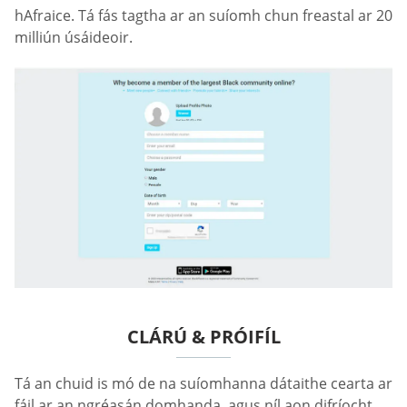
hAfraice. Tá fás tagtha ar an suíomh chun freastal ar 20
milliún úsáideoir.
CLÁRÚ & PRÓIFÍL
Tá an chuid is mó de na suíomhanna dátaithe cearta ar
fáil ar an ngréasán domhanda, agus níl aon difríocht