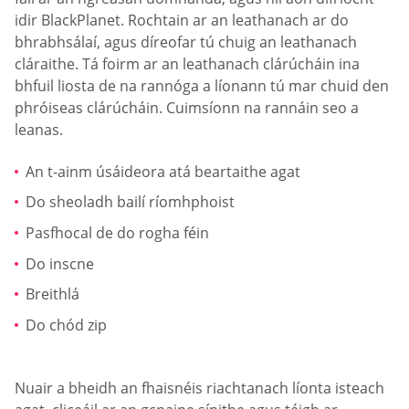
idir BlackPlanet. Rochtain ar an leathanach ar do
bhrabhsálaí, agus díreofar tú chuig an leathanach
cláraithe. Tá foirm ar an leathanach clárúcháin ina
bhfuil liosta de na rannóga a líonann tú mar chuid den
phróiseas clárúcháin. Cuimsíonn na rannáin seo a
leanas.
An t-ainm úsáideora atá beartaithe agat
Do sheoladh bailí ríomhphoist
Pasfhocal de do rogha féin
Do inscne
Breithlá
Do chód zip
Nuair a bheidh an fhaisnéis riachtanach líonta isteach