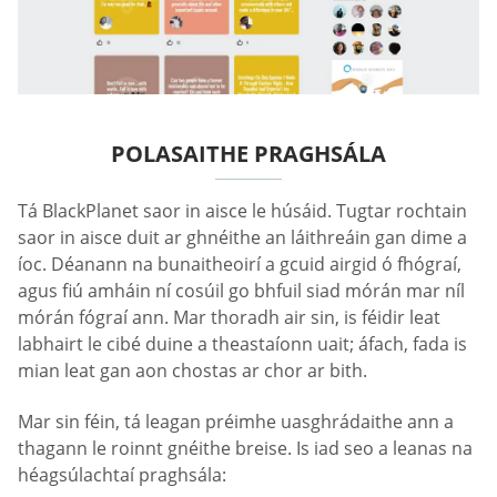
POLASAITHE PRAGHSÁLA
Tá BlackPlanet saor in aisce le húsáid. Tugtar rochtain
saor in aisce duit ar ghnéithe an láithreáin gan dime a
íoc. Déanann na bunaitheoirí a gcuid airgid ó fhógraí,
agus fiú amháin ní cosúil go bhfuil siad mórán mar níl
mórán fógraí ann. Mar thoradh air sin, is féidir leat
labhairt le cibé duine a theastaíonn uait; áfach, fada is
mian leat gan aon chostas ar chor ar bith.
Mar sin féin, tá leagan préimhe uasghrádaithe ann a
thagann le roinnt gnéithe breise. Is iad seo a leanas na
héagsúlachtaí praghsála: