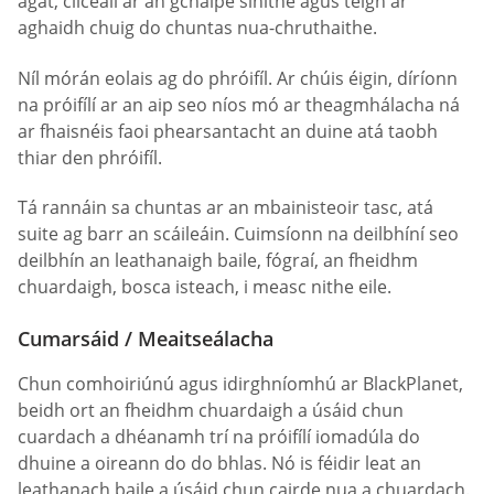
agat, cliceáil ar an gcnaipe sínithe agus téigh ar
aghaidh chuig do chuntas nua-chruthaithe.
Níl mórán eolais ag do phróifíl. Ar chúis éigin, díríonn
na próifílí ar an aip seo níos mó ar theagmhálacha ná
ar fhaisnéis faoi phearsantacht an duine atá taobh
thiar den phróifíl.
Tá rannáin sa chuntas ar an mbainisteoir tasc, atá
suite ag barr an scáileáin. Cuimsíonn na deilbhíní seo
deilbhín an leathanaigh baile, fógraí, an fheidhm
chuardaigh, bosca isteach, i measc nithe eile.
Cumarsáid / Meaitseálacha
Chun comhoiriúnú agus idirghníomhú ar BlackPlanet,
beidh ort an fheidhm chuardaigh a úsáid chun
cuardach a dhéanamh trí na próifílí iomadúla do
dhuine a oireann do do bhlas. Nó is féidir leat an
leathanach baile a úsáid chun cairde nua a chuardach.