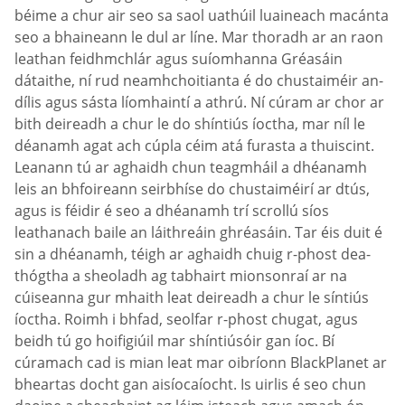
béime a chur air seo sa saol uathúil luaineach macánta
seo a bhaineann le dul ar líne. Mar thoradh ar an raon
leathan feidhmchlár agus suíomhanna Gréasáin
dátaithe, ní rud neamhchoitianta é do chustaiméir an-
dílis agus sásta líomhaintí a athrú. Ní cúram ar chor ar
bith deireadh a chur le do shíntiús íoctha, mar níl le
déanamh agat ach cúpla céim atá furasta a thuiscint.
Leanann tú ar aghaidh chun teagmháil a dhéanamh
leis an bhfoireann seirbhíse do chustaiméirí ar dtús,
agus is féidir é seo a dhéanamh trí scrollú síos
leathanach baile an láithreáin ghréasáin. Tar éis duit é
sin a dhéanamh, téigh ar aghaidh chuig r-phost dea-
thógtha a sheoladh ag tabhairt mionsonraí ar na
cúiseanna gur mhaith leat deireadh a chur le síntiús
íoctha. Roimh i bhfad, seolfar r-phost chugat, agus
beidh tú go hoifigiúil mar shíntiúsóir gan íoc. Bí
cúramach cad is mian leat mar oibríonn BlackPlanet ar
bheartas docht gan aisíocaíocht. Is uirlis é seo chun