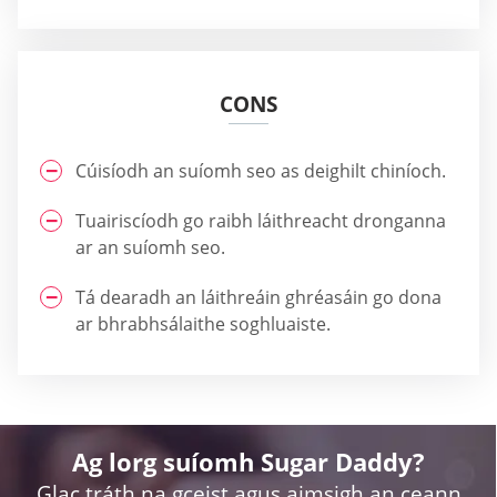
CONS
Cúisíodh an suíomh seo as deighilt chiníoch.
Tuairiscíodh go raibh láithreacht dronganna
ar an suíomh seo.
Tá dearadh an láithreáin ghréasáin go dona
ar bhrabhsálaithe soghluaiste.
Ag lorg suíomh Sugar Daddy?
Glac tráth na gceist agus aimsigh an ceann