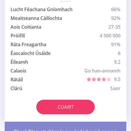
Lucht Féachana Gníomhach
66%
Meaitseanna Cáilíochta
92%
Aois Coitianta
27-35
Próifílí
4 500 000
Ráta Freagartha
91%
Éascaíocht Úsáide
6
Éileamh
9.2
Calaois
Go han-annamh
9.5
Rátáil
Clárú
Saor
CUAIRT