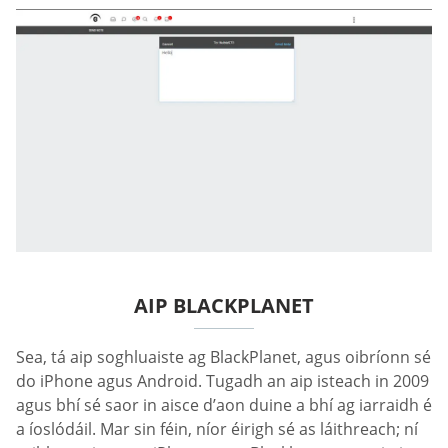
AIP BLACKPLANET
Sea, tá aip soghluaiste ag BlackPlanet, agus oibríonn sé
do iPhone agus Android. Tugadh an aip isteach in 2009
agus bhí sé saor in aisce d’aon duine a bhí ag iarraidh é
a íoslódáil. Mar sin féin, níor éirigh sé as láithreach; ní