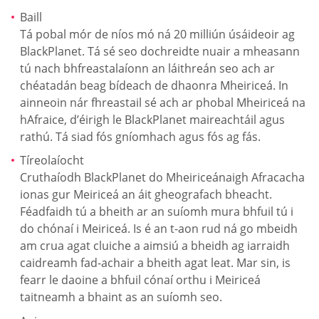
Baill
Tá pobal mór de níos mó ná 20 milliún úsáideoir ag
BlackPlanet. Tá sé seo dochreidte nuair a mheasann
tú nach bhfreastalaíonn an láithreán seo ach ar
chéatadán beag bídeach de dhaonra Mheiriceá. In
ainneoin nár fhreastail sé ach ar phobal Mheiriceá na
hAfraice, d’éirigh le BlackPlanet maireachtáil agus
rathú. Tá siad fós gníomhach agus fós ag fás.
Tíreolaíocht
Cruthaíodh BlackPlanet do Mheiriceánaigh Afracacha
ionas gur Meiriceá an áit gheografach bheacht.
Féadfaidh tú a bheith ar an suíomh mura bhfuil tú i
do chónaí i Meiriceá. Is é an t-aon rud ná go mbeidh
am crua agat cluiche a aimsiú a bheidh ag iarraidh
caidreamh fad-achair a bheith agat leat. Mar sin, is
fearr le daoine a bhfuil cónaí orthu i Meiriceá
taitneamh a bhaint as an suíomh seo.