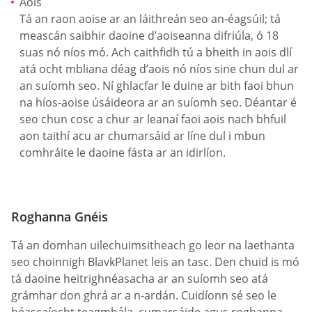
Aois
Tá an raon aoise ar an láithreán seo an-éagsúil; tá
meascán saibhir daoine d’aoiseanna difriúla, ó 18
suas nó níos mó. Ach caithfidh tú a bheith in aois dlí
atá ocht mbliana déag d’aois nó níos sine chun dul ar
an suíomh seo. Ní ghlacfar le duine ar bith faoi bhun
na híos-aoise úsáideora ar an suíomh seo. Déantar é
seo chun cosc a chur ar leanaí faoi aois nach bhfuil
aon taithí acu ar chumarsáid ar líne dul i mbun
comhráite le daoine fásta ar an idirlíon.
Roghanna Gnéis
Tá an domhan uilechuimsitheach go leor na laethanta
seo choinnigh BlavkPlanet leis an tasc. Den chuid is mó
tá daoine heitrighnéasacha ar an suíomh seo atá
grámhar don ghrá ar a n-ardán. Cuidíonn sé seo le