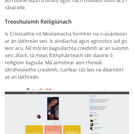
ach duine dubh a dhátú agus nach mbeadh suim acu i
rásaí eile.
Treoshuíomh Reiligiúnach
Is Críostaithe nó Moslamacha formhór na n-úsáideoirí
ar an láithreán seo. Is aindiachaí agus agnostics iad go
leor acu. Níl mórán éagsúlachta creidimh ar an suíomh
seo; áfach, tá meas frithpháirteach idir daoine ó
reiligiúin éagsúla. Má aimsítear aon chineál
idirdhealaithe creidimh, cuirfear tús leis na déantóirí
as an láithreán.