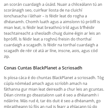
an scorán cuardaigh a úsáid. Nuair a chliceálann tú an
scoránaigh seo, cuirfear liosta de na cluichí
ionchasacha i láthair – is féidir leat do rogha a
dhéanamh. Chomh luath agus a aimsíonn tú próifíl is
mian leat, is féidir leat breathnú tríd agus b’fhéidir
teachtaireacht a sheoladh chuig duine éigin ar leis an
bpróifíl. Is féidir leat a roghnú freisin do thorthaí
cuardaigh a scagadh. Is féidir na torthaí cuardaigh a
scagadh de réir cé atá ar líne, inscne, aois, agus cód
zip.
Conas Cuntas BlackPlanet a Scriosadh
Is píosa cáca é do chuntas BlackPlanet a scriosadh. Tóg
cúpla nóiméad amach agus scríobh amach na
fáthanna gur mian leat deireadh a chur leis an gcuntas.
Déan cinnte go dteastaíonn uait é seo a dhéanamh i
ndáiríre. Más rud é, tar éis duit é seo a dhéanamh, go
mbraitheann tú fós an rud is fearr a ghlacann tú do