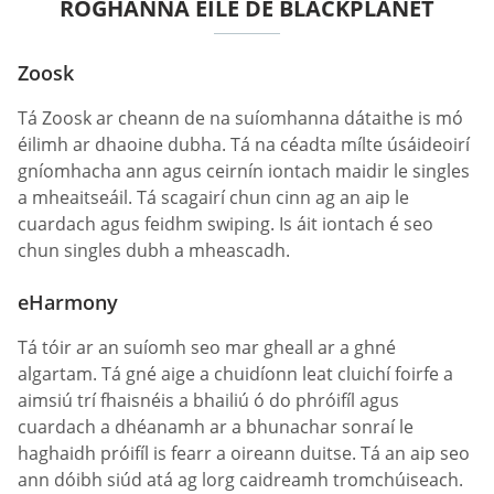
ROGHANNA EILE DE BLACKPLANET
Zoosk
Tá Zoosk ar cheann de na suíomhanna dátaithe is mó
éilimh ar dhaoine dubha. Tá na céadta mílte úsáideoirí
gníomhacha ann agus ceirnín iontach maidir le singles
a mheaitseáil. Tá scagairí chun cinn ag an aip le
cuardach agus feidhm swiping. Is áit iontach é seo
chun singles dubh a mheascadh.
eHarmony
Tá tóir ar an suíomh seo mar gheall ar a ghné
algartam. Tá gné aige a chuidíonn leat cluichí foirfe a
aimsiú trí fhaisnéis a bhailiú ó do phróifíl agus
cuardach a dhéanamh ar a bhunachar sonraí le
haghaidh próifíl is fearr a oireann duitse. Tá an aip seo
ann dóibh siúd atá ag lorg caidreamh tromchúiseach.