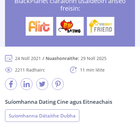
BlackPlanet cláraíonn úsáideoirí anseo
freisin:
24 Noll 2021
Nuashonraithe:
29 Noll 2025
2211 Radhairc
11 min léite
Suíomhanna Dating Cine agus Eitneachais
Suíomhanna Dátaithe Dubha