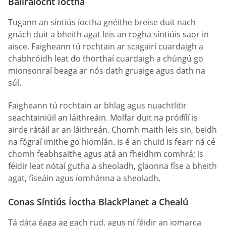
Ballraíocht Íoctha
Tugann an síntiús íoctha gnéithe breise duit nach
gnách duit a bheith agat leis an rogha síntiúis saor in
aisce. Faigheann tú rochtain ar scagairí cuardaigh a
chabhróidh leat do thorthaí cuardaigh a chúngú go
mionsonraí beaga ar nós dath gruaige agus dath na
súl.
Faigheann tú rochtain ar bhlag agus nuachtlitir
seachtainiúil an láithreáin. Molfar duit na próifílí is
airde rátáil ar an láithreán. Chomh maith leis sin, beidh
na fógraí imithe go hiomlán. Is é an chuid is fearr ná cé
chomh feabhsaithe agus atá an fheidhm comhrá; is
féidir leat nótaí gutha a sheoladh, glaonna físe a bheith
agat, físeáin agus íomhánna a sheoladh.
Conas Síntiús Íoctha BlackPlanet a Chealú
Tá dáta éaga ag gach rud, agus ní féidir an iomarca