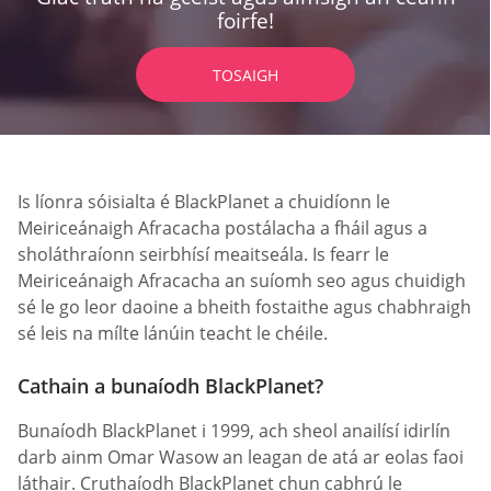
foirfe!
TOSAIGH
Is líonra sóisialta é BlackPlanet a chuidíonn le
Meiriceánaigh Afracacha postálacha a fháil agus a
sholáthraíonn seirbhísí meaitseála. Is fearr le
Meiriceánaigh Afracacha an suíomh seo agus chuidigh
sé le go leor daoine a bheith fostaithe agus chabhraigh
sé leis na mílte lánúin teacht le chéile.
Cathain a bunaíodh BlackPlanet?
Bunaíodh BlackPlanet i 1999, ach sheol anailísí idirlín
darb ainm Omar Wasow an leagan de atá ar eolas faoi
láthair. Cruthaíodh BlackPlanet chun cabhrú le