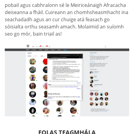
pobail agus cabhraíonn sé le Meiriceánaigh Afracacha
deiseanna a fháil. Cuireann an chomhsheasmhacht ina
seachadadh agus an cur chuige atá feasach go
sóisialta orthu seasamh amach. Molaimid an suíomh
seo go mór, bain triail as!
EOLAS TEAGMHÁLA