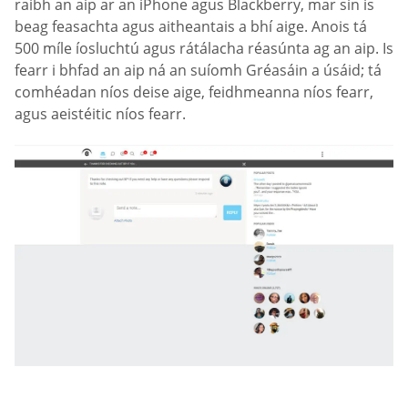
raibh an aip ar an iPhone agus Blackberry, mar sin is
beag feasachta agus aitheantais a bhí aige. Anois tá
500 míle íosluchtú agus rátálacha réasúnta ag an aip. Is
fearr i bhfad an aip ná an suíomh Gréasáin a úsáid; tá
comhéadan níos deise aige, feidhmeanna níos fearr,
agus aeistéitic níos fearr.