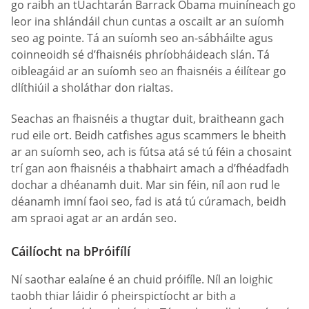
go raibh an tUachtarán Barrack Obama muiníneach go
leor ina shlándáil chun cuntas a oscailt ar an suíomh
seo ag pointe. Tá an suíomh seo an-sábháilte agus
coinneoidh sé d’fhaisnéis phríobháideach slán. Tá
oibleagáid ar an suíomh seo an fhaisnéis a éilítear go
dlíthiúil a sholáthar don rialtas.
Seachas an fhaisnéis a thugtar duit, braitheann gach
rud eile ort. Beidh catfishes agus scammers le bheith
ar an suíomh seo, ach is fútsa atá sé tú féin a chosaint
trí gan aon fhaisnéis a thabhairt amach a d’fhéadfadh
dochar a dhéanamh duit. Mar sin féin, níl aon rud le
déanamh imní faoi seo, fad is atá tú cúramach, beidh
am spraoi agat ar an ardán seo.
Cáilíocht na bPróifílí
Ní saothar ealaíne é an chuid próifíle. Níl an loighic
taobh thiar láidir ó pheirspictíocht ar bith a