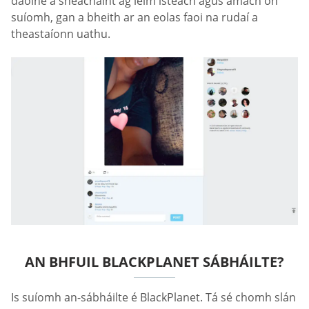
daoine a sheachaint ag léim isteach agus amach ón
suíomh, gan a bheith ar an eolas faoi na rudaí a
theastaíonn uathu.
AN BHFUIL BLACKPLANET SÁBHÁILTE?
Is suíomh an-sábháilte é BlackPlanet. Tá sé chomh slán