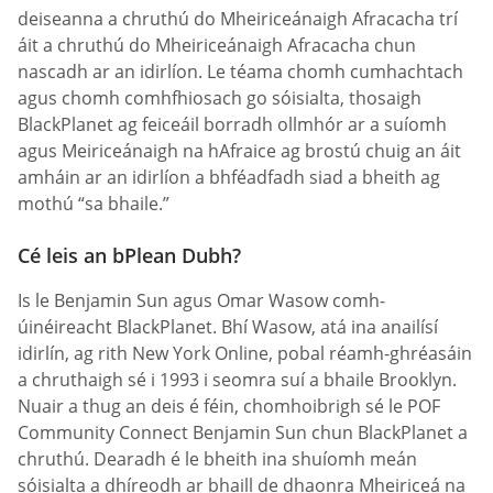
deiseanna a chruthú do Mheiriceánaigh Afracacha trí
áit a chruthú do Mheiriceánaigh Afracacha chun
nascadh ar an idirlíon. Le téama chomh cumhachtach
agus chomh comhfhiosach go sóisialta, thosaigh
BlackPlanet ag feiceáil borradh ollmhór ar a suíomh
agus Meiriceánaigh na hAfraice ag brostú chuig an áit
amháin ar an idirlíon a bhféadfadh siad a bheith ag
mothú “sa bhaile.”
Cé leis an bPlean Dubh?
Is le Benjamin Sun agus Omar Wasow comh-
úinéireacht BlackPlanet. Bhí Wasow, atá ina anailísí
idirlín, ag rith New York Online, pobal réamh-ghréasáin
a chruthaigh sé i 1993 i seomra suí a bhaile Brooklyn.
Nuair a thug an deis é féin, chomhoibrigh sé le POF
Community Connect Benjamin Sun chun BlackPlanet a
chruthú. Dearadh é le bheith ina shuíomh meán
sóisialta a dhíreodh ar bhaill de dhaonra Mheiriceá na